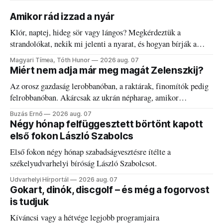
Amikor rád izzad a nyár
Klór, naptej, hideg sör vagy lángos? Megkérdeztük a
strandolókat, nekik mi jelenti a nyarat, és hogyan bírják a
kánikulát.
Magyari Tímea, Tóth Hunor
2026 aug. 07
Miért nem adja már meg magát Zelenszkij?
Az orosz gazdaság lerobbanóban, a raktárak, finomítók pedig
felrobbanóban. Akárcsak az ukrán népharag, amikor
elégedetlen vezetőivel.
Buzás Ernő
2026 aug. 07
Négy hónap felfüggesztett börtönt kapott
első fokon László Szabolcs
Első fokon négy hónap szabadságvesztésre ítélte a
székelyudvarhelyi bíróság László Szabolcsot.
Udvarhelyi Hírportál
2026 aug. 07
Gokart, dinók, discgolf – és még a fogorvost
is tudjuk
Kíváncsi vagy a hétvége legjobb programjaira