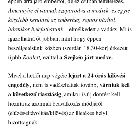
éppen arra járó embertől, de ez csupán feltételezés.
Amennyire el vannak szaporodva a medvék, és egyre
közelebb kerülnek az emberhez, sajnos bárhol,
bármikor belefuthatunk
– elmélkedett a vadász. Mi is
igazolhatná őt jobban, mint hogy éppen
beszélgetésünk közben (szerdán 18.30-kor) érkezett
a Szejkén járt medve.
újabb
Roalert,
ezúttal
lejárt a 24 órás kilövési
Mivel a hétfői nap végére
engedély
várniuk kell
, nem is vadászhattak tovább,
a következő riasztásig
, amikor is új döntést kell
hoznia az azonnali beavatkozás módjáról
(elűzés/eltávolítás/kilövés) az illetékes helyi
bizottságnak.