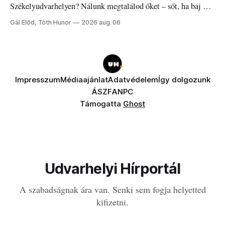
Székelyudvarhelyen? Nálunk megtalálod őket – sőt, ha baj van
a fogaddal, a fogorvosi ügyeletet is!
Gál Előd, Tóth Hunor
2026 aug. 06
Impresszum
Médiaajánlat
Adatvédelem
Így dolgozunk
ÁSZF
ANPC
Támogatta
Ghost
Udvarhelyi Hírportál
A szabadságnak ára van. Senki sem fogja helyetted
kifizetni.