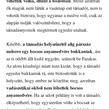
vehették volna, eltűnt a bozótban
. Mivel azonban
ők maguk nem látták a vasárnap esti támadót, nem is
vehetik biztosra, hogy ugyanaz a medve volt, csak az
alapján tudják valószínűsíteni, hogy a
támadásnyomok megtermett egyedre utalnak.
a támadás helyszínétől alig párszáz
Később,
méterre egy bocsos anyamedvére bukkantak
, ám
az is odébb állt kedd reggelre, számolt be Fazakas.
Az alom közelsége miatt nem kizárt, hogy a támadó
egyedre bukkantak rá, este biztosították is a
helyszínt, hogy ember ne közelítse meg, azonban
vadászetikai okból nem lőhettek bocsos
anyamedvére
. Ha az adott példány is volt a támadó,
elképzelhető, hogy egyszerűen védte a bocsait az