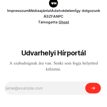
Impresszum
Médiaajánlat
Adatvédelem
Így dolgozunk
ÁSZF
ANPC
Támogatta
Ghost
Udvarhelyi Hírportál
A szabadságnak ára van. Senki sem fogja helyetted
kifizetni.