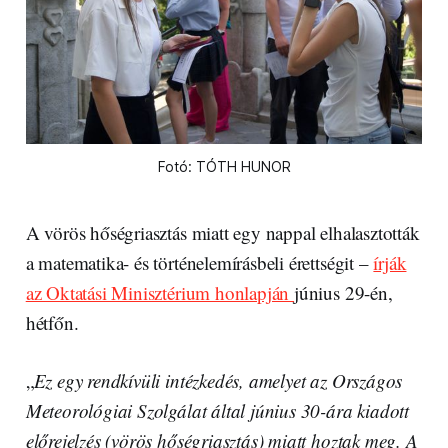
Fotó: TÓTH HUNOR
A vörös hőségriasztás miatt egy nappal elhalasztották
a matematika- és történelemírásbeli érettségit –
írják
az Oktatási Minisztérium honlapján
június 29-én,
hétfőn.
„
Ez egy rendkívüli intézkedés, amelyet az Országos
Meteorológiai Szolgálat által június 30-ára kiadott
előrejelzés (vörös hőségriasztás) miatt hoztak meg. A