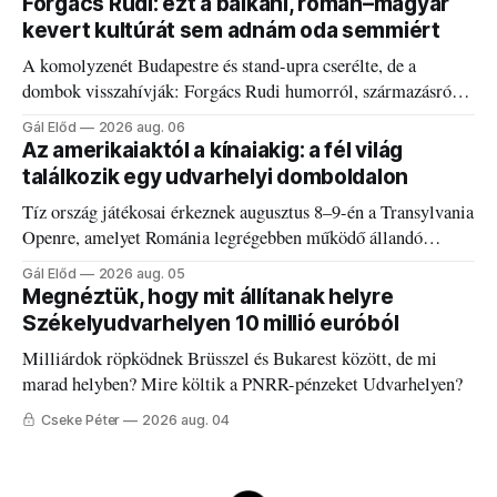
Forgács Rudi: ezt a balkáni, román–magyar
kevert kultúrát sem adnám oda semmiért
A komolyzenét Budapestre és stand-upra cserélte, de a
dombok visszahívják: Forgács Rudi humorról, származásról
és határokról.
Gál Előd
2026 aug. 06
Az amerikaiaktól a kínaiakig: a fél világ
találkozik egy udvarhelyi domboldalon
Tíz ország játékosai érkeznek augusztus 8–9-én a Transylvania
Openre, amelyet Románia legrégebben működő állandó
discgolfpályáján rendeznek meg.
Gál Előd
2026 aug. 05
Megnéztük, hogy mit állítanak helyre
Székelyudvarhelyen 10 millió euróból
Milliárdok röpködnek Brüsszel és Bukarest között, de mi
marad helyben? Mire költik a PNRR-pénzeket Udvarhelyen?
Cseke Péter
2026 aug. 04