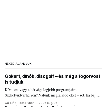
NEKED AJÁNLJUK
Gokart, dínók, discgolf – és még a fogorvost
is tudjuk
Kíváncsi vagy a hétvége legjobb programjaira
Székelyudvarhelyen? Nálunk megtalálod őket – sőt, ha baj van
a fogaddal, a fogorvosi ügyeletet is!
Gál Előd, Tóth Hunor
2026 aug. 06