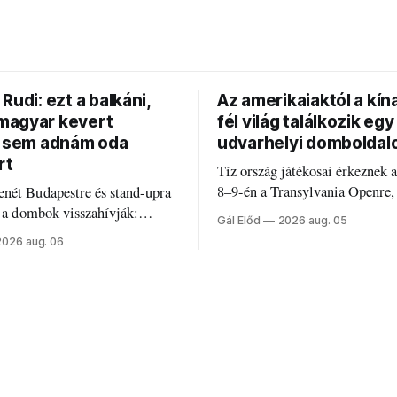
Rudi: ezt a balkáni,
Az amerikaiaktól a kína
agyar kevert
fél világ találkozik egy
t sem adnám oda
udvarhelyi domboldal
rt
Tíz ország játékosai érkeznek 
8–9-én a Transylvania Openre,
nét Budapestre és stand-upra
Románia legrégebben működő 
e a dombok visszahívják:
Gál Előd
2026 aug. 05
discgolfpályáján rendeznek me
di humorról, származásról és
2026 aug. 06