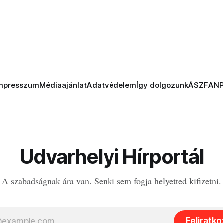
mpresszum
Médiaajánlat
Adatvédelem
Így dolgozunk
ÁSZF
AN
Udvarhelyi Hírportál
A szabadságnak ára van. Senki sem fogja helyetted kifizetni.
Feliratk