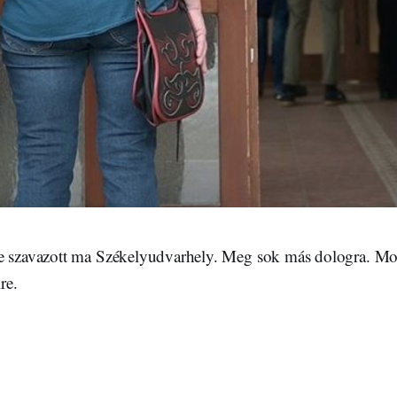
re szavazott ma Székelyudvarhely. Meg sok más dologra. M
re.