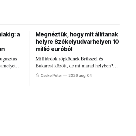
iakig: a
Megnéztük, hogy mit állítanak
helyre Székelyudvarhelyen 10
on
millió euróból
augusztus
Milliárdok röpködnek Brüsszel és
 amelyet
Bukarest között, de mi marad helyben?
állandó
Mire költik a PNRR-pénzeket
Cseke Péter
2026 aug. 04
g.
Udvarhelyen?