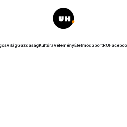
gos
Világ
Gazdaság
Kultúra
Vélemény
Életmód
Sport
RO
Faceboo