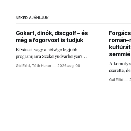
NEKED AJÁNLJUK
Gokart, dínók, discgolf – és
Forgács 
még a fogorvost is tudjuk
román–m
kultúrá
Kíváncsi vagy a hétvége legjobb
semmié
programjaira Székelyudvarhelyen?
Nálunk megtalálod őket – sőt, ha baj van a
A komolyze
Gál Előd, Tóth Hunor
2026 aug. 06
fogaddal, a fogorvosi ügyeletet is!
cserélte, d
Forgács Ru
Gál Előd
határokról.