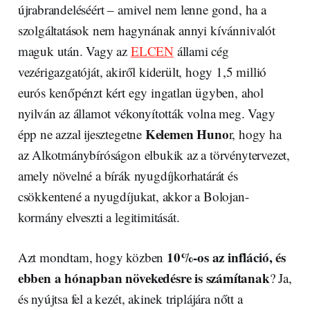
újrabrandeléséért – amivel nem lenne gond, ha a
szolgáltatások nem hagynának annyi kívánnivalót
maguk után. Vagy az
ELCEN
állami cég
vezérigazgatóját, akiről kiderült, hogy 1,5 millió
eurós kenőpénzt kért egy ingatlan ügyben, ahol
nyilván az államot vékonyították volna meg. Vagy
Kelemen Huno
épp ne azzal ijesztegetne
r, hogy ha
az Alkotmánybíróságon elbukik az a törvénytervezet,
amely növelné a bírák nyugdíjkorhatárát és
csökkentené a nyugdíjukat, akkor a Bolojan-
kormány elveszti a legitimitását.
10%-os az infláció, és
Azt mondtam, hogy közben
ebben a hónapban növekedésre is számítanak
? Ja,
és nyújtsa fel a kezét, akinek triplájára nőtt a