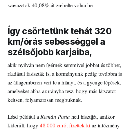
szavazatok 40,08%-át zsebelte volna be.
Így csörtetünk tehát 320
km/órás sebességgel a
szélsőjobb karjaiba,
akik nyilván nem ígérnek semmivel jobbat és többet,
ráadásul fasiszták is, a kormányunk pedig továbbra is
az átlagemberen veri le a hiányt, és a gyenge lépések,
amelyeket abba az irányba tesz, hogy más látszatot
keltsen, folyamatosan megbuknak.
Lásd például a
Román Posta
heti hisztijét, amikor
kiderült, hogy
48.000 eurót fizettek ki
az intézmény