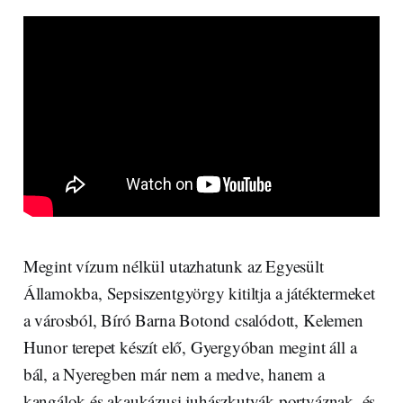
Megint vízum nélkül utazhatunk az Egyesült
Államokba, Sepsiszentgyörgy kitiltja a játéktermeket
a városból, Bíró Barna Botond csalódott, Kelemen
Hunor terepet készít elő, Gyergyóban megint áll a
bál, a Nyeregben már nem a medve, hanem a
kangálok és akaukázusi juhászkutyák portyáznak, és