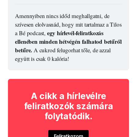
Amennyiben nincs időd meghallgatni, de 
szívesen elolvasnád, hogy mit tartalmaz a Tilos 
egy hírlevél-feliratkozás 
a Bé podcast, 
ellenében minden hétvégén falhatod betűről 
betűre.
 A cukrod felugorhat tőle, de azzal 
együtt is csak 0 kalória!
A cikk a hírlevélre
feliratkozók számára
folytatódik.
Feliratkozom