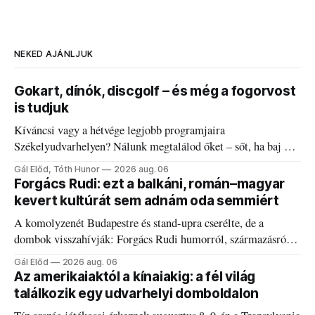
NEKED AJÁNLJUK
Gokart, dínók, discgolf – és még a fogorvost
is tudjuk
Kíváncsi vagy a hétvége legjobb programjaira
Székelyudvarhelyen? Nálunk megtalálod őket – sőt, ha baj van
a fogaddal, a fogorvosi ügyeletet is!
Gál Előd, Tóth Hunor
2026 aug. 06
Forgács Rudi: ezt a balkáni, román–magyar
kevert kultúrát sem adnám oda semmiért
A komolyzenét Budapestre és stand-upra cserélte, de a
dombok visszahívják: Forgács Rudi humorról, származásról
és határokról.
Gál Előd
2026 aug. 06
Az amerikaiaktól a kínaiakig: a fél világ
találkozik egy udvarhelyi domboldalon