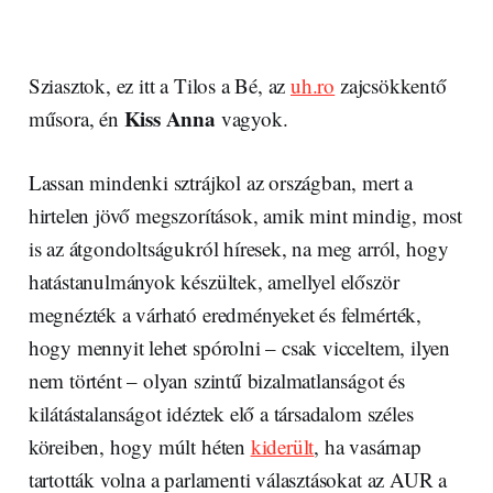
Sziasztok, ez itt a Tilos a Bé, az
uh.ro
zajcsökkentő
Kiss Anna
műsora, én
vagyok.
Lassan mindenki sztrájkol az országban, mert a
hirtelen jövő megszorítások, amik mint mindig, most
is az átgondoltságukról híresek, na meg arról, hogy
hatástanulmányok készültek, amellyel először
megnézték a várható eredményeket és felmérték,
hogy mennyit lehet spórolni – csak vicceltem, ilyen
nem történt – olyan szintű bizalmatlanságot és
kilátástalanságot idéztek elő a társadalom széles
köreiben, hogy múlt héten
kiderült
, ha vasárnap
tartották volna a parlamenti választásokat az AUR a