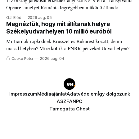
Tíz ország játékosai érkeznek augusztus 8–9-én a Transylvania
Openre, amelyet Románia legrégebben működő állandó
discgolfpályáján rendeznek meg.
Gál Előd
2026 aug. 05
Megnéztük, hogy mit állítanak helyre
Székelyudvarhelyen 10 millió euróból
Milliárdok röpködnek Brüsszel és Bukarest között, de mi
marad helyben? Mire költik a PNRR-pénzeket Udvarhelyen?
Cseke Péter
2026 aug. 04
Impresszum
Médiaajánlat
Adatvédelem
Így dolgozunk
ÁSZF
ANPC
Támogatta
Ghost