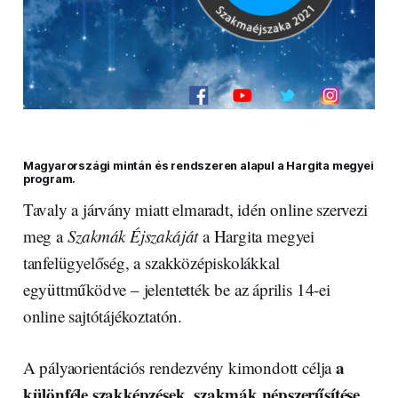
Magyarországi mintán és rendszeren alapul a Hargita megyei
program.
Tavaly a járvány miatt elmaradt, idén online szervezi
meg a
Szakmák Éjszakáját
a Hargita megyei
tanfelügyelőség, a szakközépiskolákkal
együttműködve – jelentették be az április 14-ei
online sajtótájékoztatón.
a
A pályaorientációs rendezvény kimondott célja
különféle szakképzések, szakmák népszerűsítése