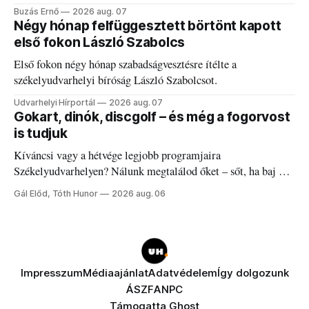
elégedetlen vezetőivel.
Buzás Ernő
2026 aug. 07
Négy hónap felfüggesztett börtönt kapott
első fokon László Szabolcs
Első fokon négy hónap szabadságvesztésre ítélte a
székelyudvarhelyi bíróság László Szabolcsot.
Udvarhelyi Hírportál
2026 aug. 07
Gokart, dinók, discgolf – és még a fogorvost
is tudjuk
Kíváncsi vagy a hétvége legjobb programjaira
Székelyudvarhelyen? Nálunk megtalálod őket – sőt, ha baj van
a fogaddal, a fogorvosi ügyeletet is!
Gál Előd, Tóth Hunor
2026 aug. 06
Impresszum
Médiaajánlat
Adatvédelem
Így dolgozunk
ÁSZF
ANPC
Támogatta
Ghost