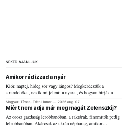
NEKED AJÁNLJUK
Amikor rád izzad a nyár
Klór, naptej, hideg sör vagy lángos? Megkérdeztük a
strandolókat, nekik mi jelenti a nyarat, és hogyan bírják a
kánikulát.
Magyari Tímea, Tóth Hunor
2026 aug. 07
Miért nem adja már meg magát Zelenszkij?
Az orosz gazdaság lerobbanóban, a raktárak, finomítók pedig
felrobbanóban. Akárcsak az ukrán népharag, amikor