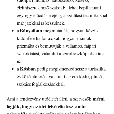
élelmiszerelemző szakokba lehet bepillantani
egy-egy előadás erejéig, a szállítási technikusnál
már játékkal is készülnek.
Bányaiban
a
megmutatják, hogyan készíts
különféle hajfonatokat, hogyan marnak
prizmába és bemutatják a villamos, faipari
szakoktatást, valamint a sztroboszkóp effektust
is.
Kósban
a
pedig megismerkedhetsz a turisztika
és közélelmezés, valamint a kereskedő, pincér,
szakács foglalkozásokkal.
mérni
Ami a rendezvény utóéletét illeti, a szervezők
fogják, hogy az idei felvételin lesz-e már
valamiféle érezhető változás, valamint jövőben