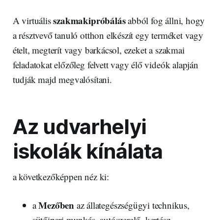
szakmakipróbálás
A virtuális
abból fog állni, hogy
a résztvevő tanuló otthon elkészít egy terméket vagy
ételt, megterít vagy barkácsol, ezeket a szakmai
feladatokat előzőleg felvett vagy élő videók alapján
tudják majd megvalósítani.
Az udvarhelyi
iskolák kínálata
a következőképpen néz ki:
Mezőben
a
az állategészségügyi technikus,
sütőipari munkás, autószerelő, kertész,