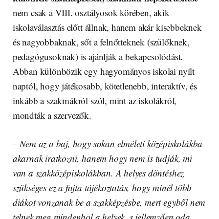
nem csak a VIII. osztályosok körében, akik
iskolaválasztás előtt állnak, hanem akár kisebbeknek
és nagyobbaknak, sőt a felnőtteknek (szülőknek,
pedagógusoknak) is ajánlják a bekapcsolódást.
Abban különbözik egy hagyományos iskolai nyílt
naptól, hogy játékosabb, kötetlenebb, interaktív, és
inkább a szakmákról szól, mint az iskolákról,
mondták a szervezők.
–
Nem az a baj, hogy sokan elméleti középiskolákba
akarnak iratkozni, hanem hogy nem is tudják, mi
van a szakközépiskolákban. A helyes döntéshez
szükséges ez a fajta tájékoztatás, hogy minél több
diákot vonzanak be a szakképzésbe, mert egyből nem
telnek meg mindenhol a helyek, s jellemzően oda