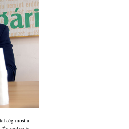
tal cég most a
. És amúgy is