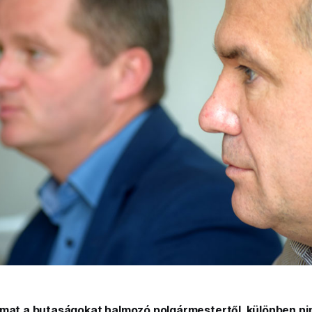
lmat a butaságokat halmozó polgármestertől, különben nin