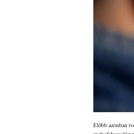
Előbb azonban ivot
melegfelvonulást 