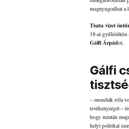
megnyugodhat a le
Tiszta vizet önt
18-ai gyűlésükön 
Gálfi Árpád
ot.
Gálfi 
tiszts
– mondták róla vol
tevékenységét – ti
hogy miután megny
helyi politikai sz