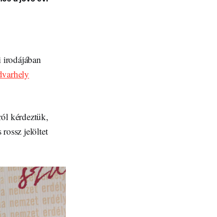
 irodájában
dvarhely
ról kérdeztük,
rossz jelöltet