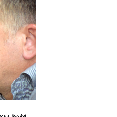
cs a jövő évi