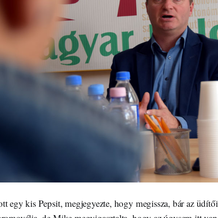
t egy kis Pepsit, megjegyezte, hogy megissza, bár az üdítői
promoválja, de Mike megvigasztalta, hogy az úgysem itt van