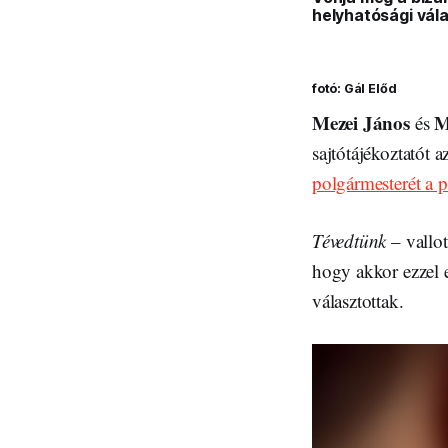
helyhatósági vál
fotó: Gál Előd
Mezei János
M
és
sajtótájékoztatót 
polgármesterét a p
Tévedtünk
– vallot
hogy akkor ezzel e
választottak.