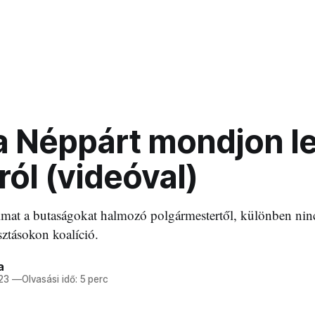
 Néppárt mondjon le
ól (videóval)
mat a butaságokat halmozó polgármestertől, különben ninc
sztásokon koalíció.
a
23
—
Olvasási idő: 5 perc