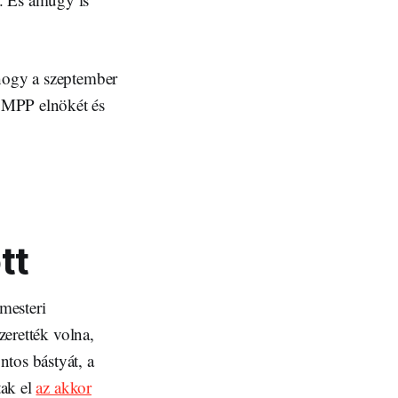
 hogy a szeptember
 MPP elnökét és
tt
rmesteri
zerették volna,
tos bástyát, a
tak el
az akkor