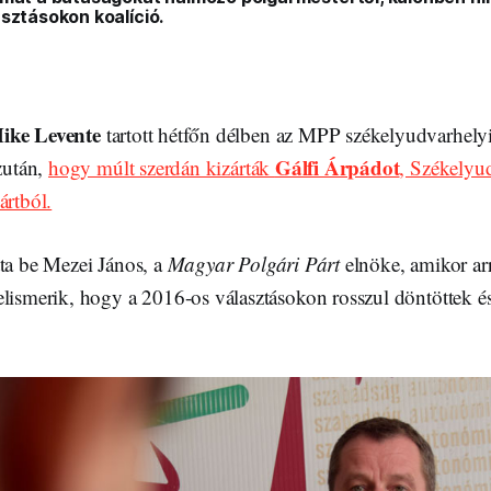
asztásokon koalíció
.
ike Levente
tartott hétfőn délben az MPP székelyudvarhelyi
Gálfi Árpádot
azután,
hogy múlt szerdán kizárták
, Székelyu
ártból.
ta be Mezei János, a
Magyar Polgári Párt
elnöke, amikor ar
lismerik, hogy a 2016-os választásokon rosszul döntöttek és 