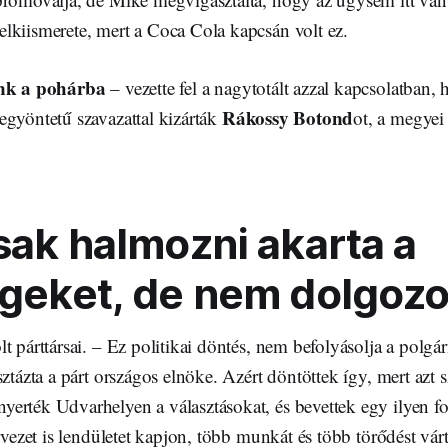
lkiismerete, mert a Coca Cola kapcsán volt ez.
ünk a pohárba
– vezette fel a nagytotált azzal kapcsolatban,
Rákossy Botond
egyöntetű szavazattal kizárták
ot, a megyei
csak halmozni akarta a
égeket, de nem dolgozo
t párttársai. – Ez politikai döntés, nem befolyásolja a polgá
sztázta a párt országos elnöke. Azért döntöttek így, mert azt s
erték Udvarhelyen a választásokat, és bevettek egy ilyen fon
ervezet is lendületet kapjon, több munkát és több törődést vár