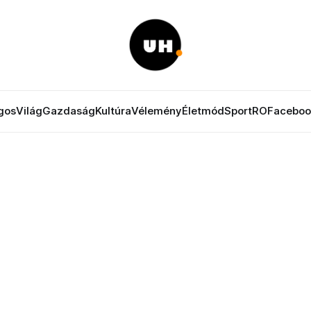
gos
Világ
Gazdaság
Kultúra
Vélemény
Életmód
Sport
RO
Faceboo