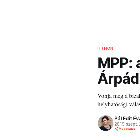
ITTHON
MPP: a
Árpádr
Vonja meg a bizal
helyhatósági vála
Pál Edit Év
2019 szept. 
Megosztás