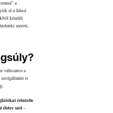
alommá” a
yük el a falusi
kból készült
indenki szereti,
ngsúly?
n változatos a
zolgáltatást is
eg.
látókat érintette
 életre szól
–