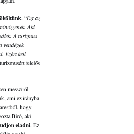
apjain.
rököltünk
. “
Ezt az
ztönözzenek. Aki
diek. A turizmus
 a vendégek
. Ezért kell
 turizmusért felelős
sen messziről
ak, ami ez irányba
arestből, hogy
ozta Bíró, aki
tudjon eladni
. Ez
alálja a neki