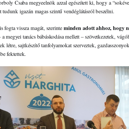
Borboly Csaba megyeelnök azzal egészített ki, hogy a “sokév
t tudunk igazán magas szintű vendéglátásról beszélni.
minden adott ahhoz, hogy
s fogta vissza magát, szerinte
– a megyei tanács bábáskodása mellett – szövetkezetek, vágó
tek létre, sajtkészítő tanfolyamokat szerveztek, gazdasszonyo
e fektettek.