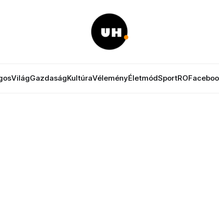
gos
Világ
Gazdaság
Kultúra
Vélemény
Életmód
Sport
RO
Faceboo