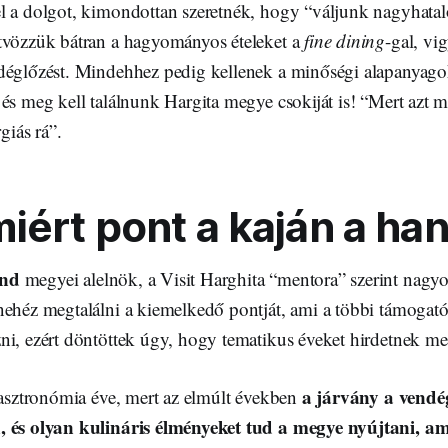
l a dolgot, kimondottan szeretnék, hogy “váljunk nagyhat
tvözzük bátran a hagyományos ételeket a
fine dining
-gal, vig
déglőzést. Mindehhez pedig kellenek a minőségi alapanyago
és meg kell találnunk Hargita megye csokiját is! “Mert azt m
rgiás rá”.
iért pont a kaján a ha
ond
megyei alelnök, a Visit Harghita “mentora” szerint nagyo
ehéz megtalálni a kiemelkedő pontját, ami a többi támogató s
ni, ezért döntöttek úgy, hogy tematikus éveket hirdetnek m
a járvány a vendég
gasztronómia éve, mert az elmúlt években
 és olyan kulináris élményeket tud a megye nyújtani, ami