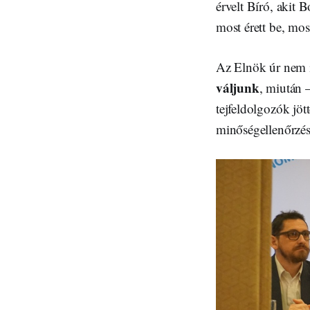
érvelt Bíró, akit 
most érett be, mos
Az Elnök úr nem i
váljunk
, miután 
tejfeldolgozók jöt
minőségellenőrzésb