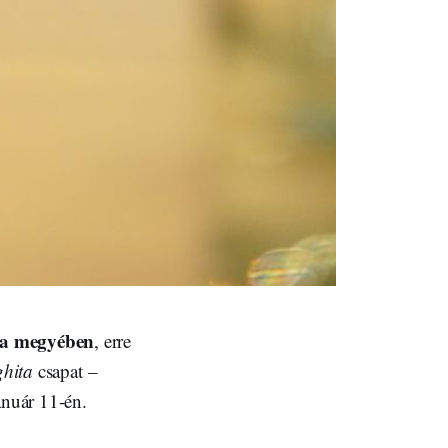
ita megyében
, erre
ghita
csapat –
január 11-én.