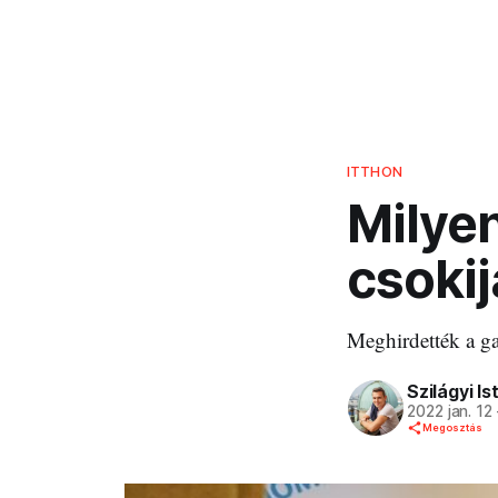
ITTHON
Milye
csokij
Meghirdették a ga
Szilágyi Is
2022 jan. 12
Megosztás