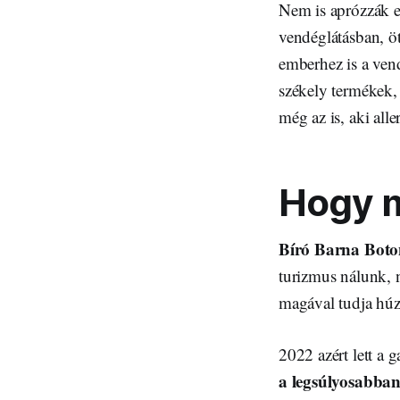
Nem is aprózzák e
vendéglátásban, ö
emberhez is a ven
székely termékek, 
még az is, aki alle
Hogy m
Bíró Barna Bot
turizmus nálunk, n
magával tudja húz
2022 azért lett a 
a legsúlyosabban,