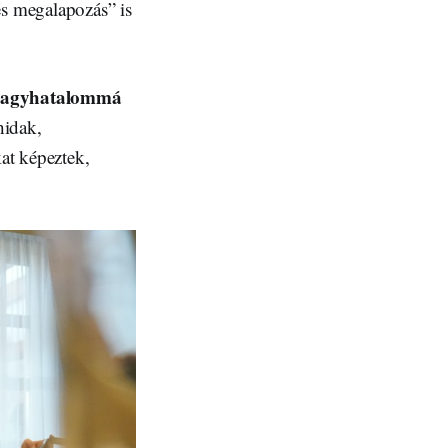
es megalapozás” is
 nagyhatalommá
hidak,
kat képeztek,