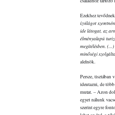
családhoz tartozó
Ezekhez tevődnek 
ízvilágot szeretné
ide látogat, az a
élményalapú turizm
megítélésben. (...
minőségi szolgálta
alelnök.
Persze, tisztában
ideutazni, de több
mutat. – Azon do
egyet nálunk vacs
szerint egyre fon
lehet az étel, a tá