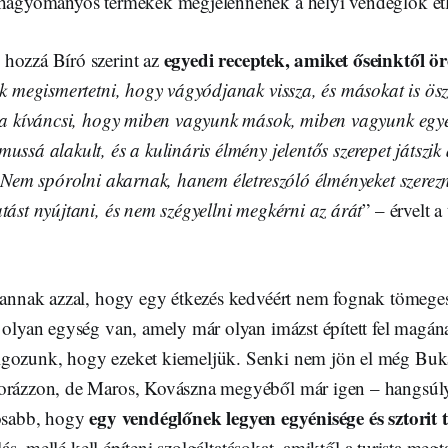
 hagyományos termékek megjelennének a helyi vendéglők étl
egyedi receptek, amiket őseinktől ö
hozzá Bíró szerint az
nk megismertetni, hogy vágyódjanak vissza, és másokat is ös
rra kíváncsi, hogy miben vagyunk mások, miben vagyunk egye
ussá alakult, és a kulináris élmény jelentős szerepet játszik
) Nem spórolni akarnak, hanem életreszóló élményeket szerezni
tást nyújtani, és nem szégyellni megkérni az árát
” – érvelt a
 vannak azzal, hogy egy étkezés kedvéért nem fognak tömege
 olyan egység van, amely már olyan imázst épített fel magán
lgozunk, hogy ezeket kiemeljük. Senki nem jön el még Buk
orázzon, de Maros, Kovászna megyéből már igen – hangsúly
egy vendéglőnek legyen egyénisége és sztorit 
tosabb, hogy
lalás, mellé kell építeni szolgáltatásokat, amiktől a turista megt