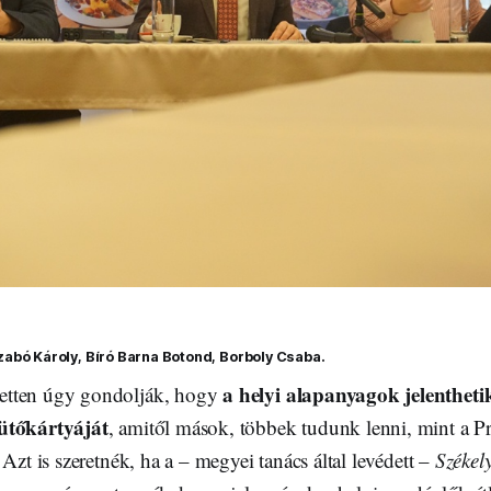
zabó Károly, Bíró Barna Botond, Borboly Csaba.
a helyi alapanyagok jelentheti
tten úgy gondolják, hogy
ütőkártyáját
, amitől mások, többek tudunk lenni, mint a P
 Azt is szeretnék, ha a – megyei tanács által levédett –
Székel