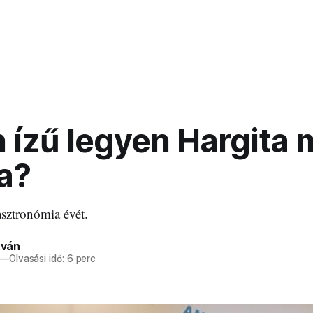
n ízű legyen Hargita
a?
sztronómia évét.
tván
—
Olvasási idő: 6 perc