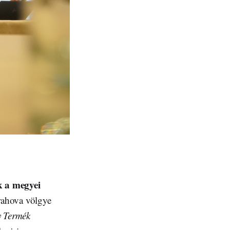
k a megyei
rahova völgye
y Termék