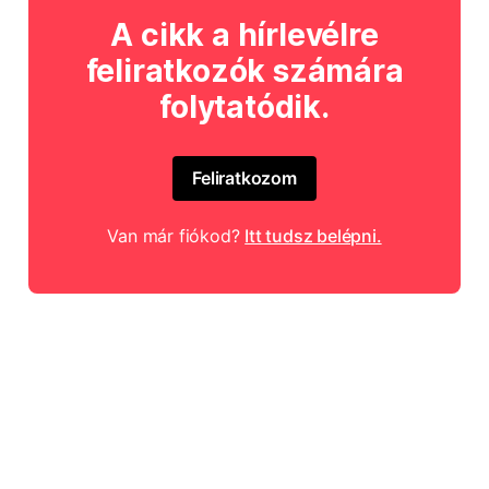
A cikk a hírlevélre
feliratkozók számára
folytatódik.
Feliratkozom
Van már fiókod?
Itt tudsz belépni.