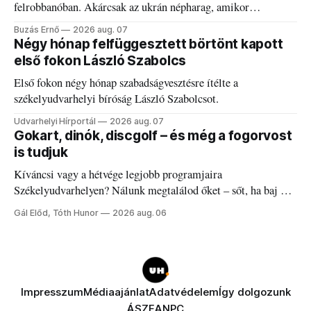
felrobbanóban. Akárcsak az ukrán népharag, amikor
elégedetlen vezetőivel.
Buzás Ernő
2026 aug. 07
Négy hónap felfüggesztett börtönt kapott
első fokon László Szabolcs
Első fokon négy hónap szabadságvesztésre ítélte a
székelyudvarhelyi bíróság László Szabolcsot.
Udvarhelyi Hírportál
2026 aug. 07
Gokart, dinók, discgolf – és még a fogorvost
is tudjuk
Kíváncsi vagy a hétvége legjobb programjaira
Székelyudvarhelyen? Nálunk megtalálod őket – sőt, ha baj van
a fogaddal, a fogorvosi ügyeletet is!
Gál Előd, Tóth Hunor
2026 aug. 06
Impresszum
Médiaajánlat
Adatvédelem
Így dolgozunk
ÁSZF
ANPC