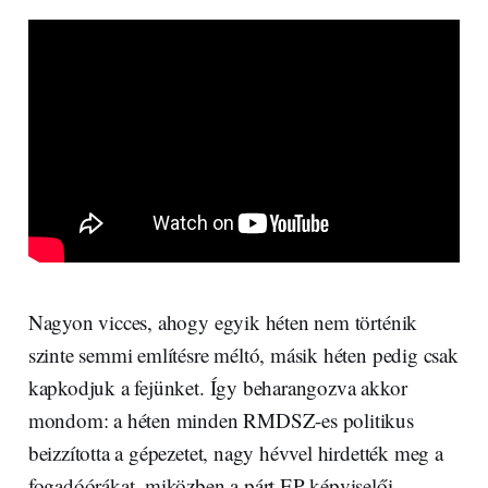
Nagyon vicces, ahogy egyik héten nem történik
szinte semmi említésre méltó, másik héten pedig csak
kapkodjuk a fejünket. Így beharangozva akkor
mondom: a héten minden RMDSZ-es politikus
beizzította a gépezetet, nagy hévvel hirdették meg a
fogadóórákat, miközben a párt EP képviselői