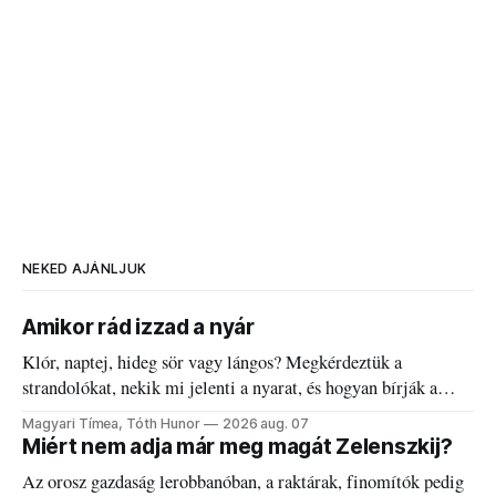
NEKED AJÁNLJUK
Amikor rád izzad a nyár
Klór, naptej, hideg sör vagy lángos? Megkérdeztük a
strandolókat, nekik mi jelenti a nyarat, és hogyan bírják a
kánikulát.
Magyari Tímea, Tóth Hunor
2026 aug. 07
Miért nem adja már meg magát Zelenszkij?
Az orosz gazdaság lerobbanóban, a raktárak, finomítók pedig