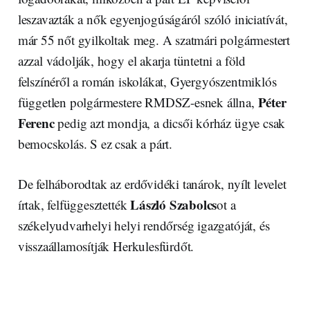
leszavazták a nők egyenjogúságáról szóló iniciatívát,
már 55 nőt gyilkoltak meg. A szatmári polgármestert
azzal vádolják, hogy el akarja tüntetni a föld
felszínéről a román iskolákat, Gyergyószentmiklós
Péter
független polgármestere RMDSZ-esnek állna,
Ferenc
pedig azt mondja, a dicsői kórház ügye csak
bemocskolás. S ez csak a párt.
De felháborodtak az erdővidéki tanárok, nyílt levelet
László Szabolcs
írtak, felfüggesztették
ot a
székelyudvarhelyi helyi rendőrség igazgatóját, és
visszaállamosítják Herkulesfürdőt.