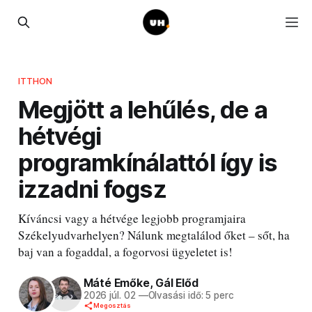
ITTHON
Megjött a lehűlés, de a
hétvégi
programkínálattól így is
izzadni fogsz
Kíváncsi vagy a hétvége legjobb programjaira
Székelyudvarhelyen? Nálunk megtalálod őket – sőt, ha
baj van a fogaddal, a fogorvosi ügyeletet is!
Máté Emőke
,
Gál Előd
2026 júl. 02
—
Olvasási idő: 5 perc
Megosztás