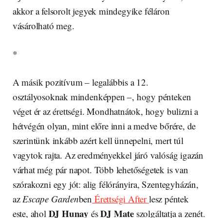
akkor a felsorolt jegyek mindegyike féláron
vásárolható meg.
*
A másik pozitívum – legalábbis a 12.
osztályosoknak mindenképpen –, hogy pénteken
véget ér az érettségi. Mondhatnátok, hogy bulizni a
hétvégén olyan, mint előre inni a medve bőrére, de
szerintünk inkább azért kell ünnepelni, mert túl
vagytok rajta. Az eredményekkel járó valóság igazán
várhat még pár napot. Több lehetőségetek is van
szórakozni egy jót: alig félórányira, Szentegyházán,
az
Escape Garden
ben
Érettségi After
lesz péntek
DJ Hunay
DJ Mate
este, ahol
és
szolgáltatja a zenét.