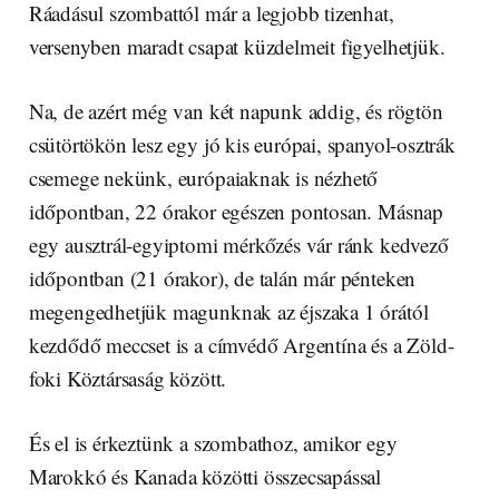
Ráadásul szombattól már a legjobb tizenhat,
versenyben maradt csapat küzdelmeit figyelhetjük.
Na, de azért még van két napunk addig, és rögtön
csütörtökön lesz egy jó kis európai, spanyol-osztrák
csemege nekünk, európaiaknak is nézhető
időpontban, 22 órakor egészen pontosan. Másnap
egy ausztrál-egyiptomi mérkőzés vár ránk kedvező
időpontban (21 órakor), de talán már pénteken
megengedhetjük magunknak az éjszaka 1 órától
kezdődő meccset is a címvédő Argentína és a Zöld-
foki Köztársaság között.
És el is érkeztünk a szombathoz, amikor egy
Marokkó és Kanada közötti összecsapással