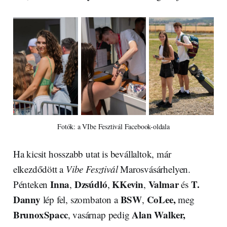
Fotók: a VIbe Fesztivál Facebook-oldala
Ha kicsit hosszabb utat is bevállaltok, már
elkezdődött a
Vibe Fesztivál
Marosvásárhelyen.
Inna
Dzsúdló
KKevin
Valmar
T.
Pénteken
,
,
,
és
Danny
BSW
CoLee,
lép fel, szombaton
a
,
meg
BrunoxSpacc
Alan Walker,
, vasárnap pedig