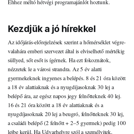
Ehhez méltó hétvégi programajánlót hoztunk.
Kezdjük a jó hírekkel
Az időjárás-előrejelzések szerint a hőmérséklet végre-
valahára emberi szervezet által is elviselhető mértékig
süllyed, sőt esőt is ígérnek. Ha ezt fokoznátok,
nézzetek le a városi strandra. Az 5 év alatti
gyermekeknek ingyenes a belépés. 8 és 21 óra között
a 18 év alattiaknak és a nyugdíjasoknak 30 lej a
belépő ára, az egész napos jegy felnőtteknek 40 lej.
16 és 21 óra között a 18 év alattiaknak és a
nyugdíjasoknak 20 lej a beugró, felnőtteknek 30 lej,
a családi belépő (2 felnőtt + 2–5 gyermek) pedig 100
lejbe kerül. Ha Udvarhelyre szól a személyitek,