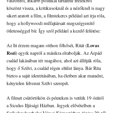
vászonról, inkább politikai tartalmú reelekből
köszönt vissza, a kritikusoknál és a nézőknél is nagy
sikert aratott a film, a filmtekercs például azt írja róla,
hogy a hollywoodi műfajtársait megszégyenítő
ötletességgel bír. Így szól például a kezdő felütése:
Lovas
Az Itt érzem magam otthon főhősét, Ritát (
Rozi
) egyik napról a másikra elrabolják. Az Árpád
család lakásában tér magához, ahol azt állítják róla,
hogy ő Szilvi, a család régen eltűnt lánya. Bár Rita
biztos a saját identitásában, ha életben akar maradni,
kénytelen felvenni Szilvi szerepét.
A filmet csütörtökön és pénteken is vetítik 19 órától
a Siculus Ifjúsági Házban. Jegyek elővételben a
Székelyudvarhelyi Városi Könyvtárban június 29-től