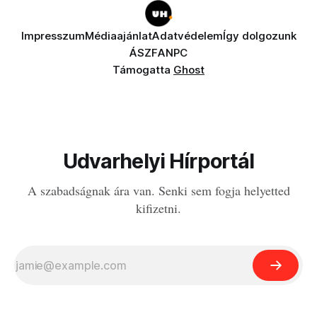
Impresszum
Médiaajánlat
Adatvédelem
Így dolgozunk
ÁSZF
ANPC
Támogatta
Ghost
Udvarhelyi Hírportál
A szabadságnak ára van. Senki sem fogja helyetted
kifizetni.