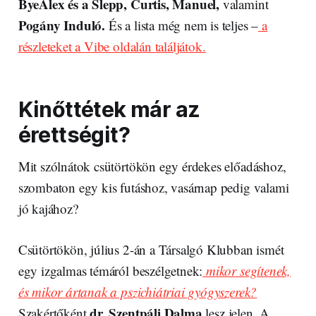
ByeAlex és a Slepp, Curtis, Manuel,
valamint
Pogány Induló.
És a lista még nem is teljes –
a
részleteket a Vibe oldalán találjátok.
Kinőttétek már az
érettségit?
Mit szólnátok csütörtökön egy érdekes előadáshoz,
szombaton egy kis futáshoz, vasárnap pedig valami
jó kajához?
Csütörtökön, július 2-án a Társalgó Klubban ismét
egy izgalmas témáról beszélgetnek:
mikor segítenek,
és mikor ártanak a pszichiátriai gyógyszerek?
dr. Szentpáli Dalma
Szakértőként
lesz jelen. A