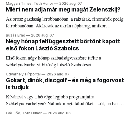
kánikulát.
Magyari Tímea, Tóth Hunor
2026 aug. 07
Miért nem adja már meg magát Zelenszkij?
Az orosz gazdaság lerobbanóban, a raktárak, finomítók pedig
felrobbanóban. Akárcsak az ukrán népharag, amikor
elégedetlen vezetőivel.
Buzás Ernő
2026 aug. 07
Négy hónap felfüggesztett börtönt kapott
első fokon László Szabolcs
Első fokon négy hónap szabadságvesztésre ítélte a
székelyudvarhelyi bíróság László Szabolcsot.
Udvarhelyi Hírportál
2026 aug. 07
Gokart, dinók, discgolf – és még a fogorvost
is tudjuk
Kíváncsi vagy a hétvége legjobb programjaira
Székelyudvarhelyen? Nálunk megtalálod őket – sőt, ha baj van
a fogaddal, a fogorvosi ügyeletet is!
Gál Előd, Tóth Hunor
2026 aug. 06