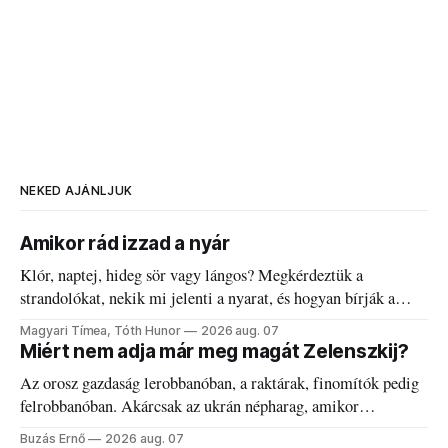
NEKED AJÁNLJUK
Amikor rád izzad a nyár
Klór, naptej, hideg sör vagy lángos? Megkérdeztük a
strandolókat, nekik mi jelenti a nyarat, és hogyan bírják a
kánikulát.
Magyari Tímea, Tóth Hunor
2026 aug. 07
Miért nem adja már meg magát Zelenszkij?
Az orosz gazdaság lerobbanóban, a raktárak, finomítók pedig
felrobbanóban. Akárcsak az ukrán népharag, amikor
elégedetlen vezetőivel.
Buzás Ernő
2026 aug. 07