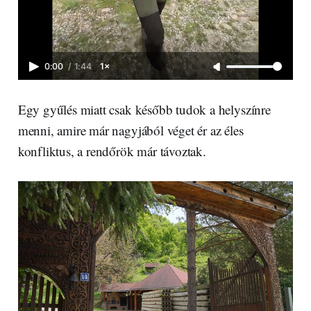
0:00
/
1:44
1×
Egy gyűlés miatt csak később tudok a helyszínre
menni, amire már nagyjából véget ér az éles
konfliktus, a rendőrök már távoztak.