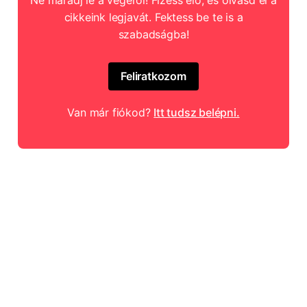
cikkeink legjavát. Fektess be te is a
szabadságba!
Feliratkozom
Van már fiókod?
Itt tudsz belépni.