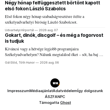
Négy hónap felfüggesztett börtönt kapott
első fokon László Szabolcs
Első fokon négy hónap szabadságvesztésre ítélte a
székelyudvarhelyi bíróság László Szabolcsot.
Udvarhelyi Hírportál
2026 aug. 07
Gokart, dinók, discgolf – és még a fogorvost
is tudjuk
Kíváncsi vagy a hétvége legjobb programjaira
Székelyudvarhelyen? Nálunk megtalálod őket – sőt, ha baj van
a fogaddal, a fogorvosi ügyeletet is!
Gál Előd, Tóth Hunor
2026 aug. 06
Impresszum
Médiaajánlat
Adatvédelem
Így dolgozunk
ÁSZF
ANPC
Támogatta
Ghost