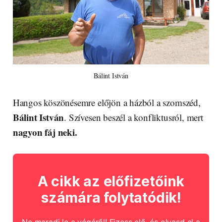
Bálint István
Hangos köszönésemre előjön a házból a szomszéd,
Bálint István
. Szívesen beszél a konfliktusról, mert
nagyon fáj neki.
A cikk az előfizetőink
számára folytatódik!
Ne maradj le a végéről! Fizess elő, és olvasd el a