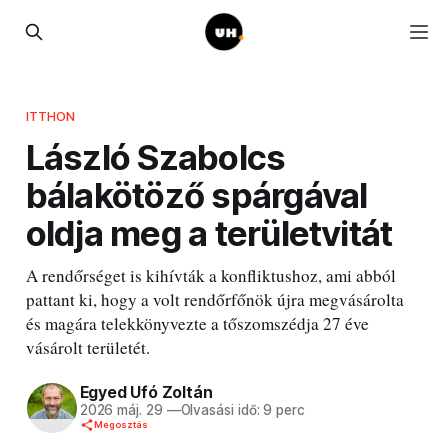
ITTHON
László Szabolcs
bálakötöző spárgával
oldja meg a területvitát
A rendőrséget is kihívták a konfliktushoz, ami abból
pattant ki, hogy a volt rendőrfőnök újra megvásárolta
és magára telekkönyvezte a tőszomszédja 27 éve
vásárolt területét.
Egyed Ufó Zoltán
2026 máj. 29
—
Olvasási idő: 9 perc
Megosztás