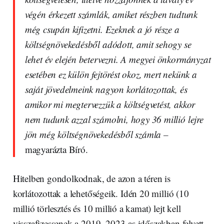
végén érkezett számlák, amiket részben tudtunk
még csupán kifizetni. Ezeknek a jó része a
költségnövekedésből adódott, amit sehogy se
lehet év elején betervezni. A megyei önkormányzat
esetében ez külön fejtörést okoz, mert nekünk a
saját jövedelmeink nagyon korlátozottak, és
amikor mi megtervezzük a költségvetést, akkor
nem tudunk azzal számolni, hogy 36 millió lejre
jön még költségnövekedésből számla –
magyarázta Bíró.
Hitelben gondolkodnak, de azon a téren is
korlátozottak a lehetőségeik. Idén 20 millió (10
millió törlesztés és 10 millió a kamat) lejt kell
visszafizessenek a 2019–2023-as időszakban felvett