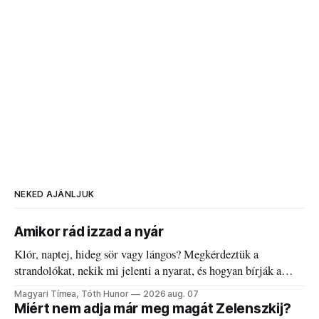
NEKED AJÁNLJUK
Amikor rád izzad a nyár
Klór, naptej, hideg sör vagy lángos? Megkérdeztük a
strandolókat, nekik mi jelenti a nyarat, és hogyan bírják a
kánikulát.
Magyari Tímea, Tóth Hunor
2026 aug. 07
Miért nem adja már meg magát Zelenszkij?