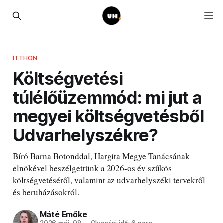
ITTHON
Költségvetési
túlélőüzemmód: mi jut a
megyei költségvetésből
Udvarhelyszékre?
Bíró Barna Botonddal, Hargita Megye Tanácsának
elnökével beszélgettünk a 2026-os év szűkös
költségvetéséről, valamint az udvarhelyszéki tervekről
és beruházásokról.
Máté Emőke