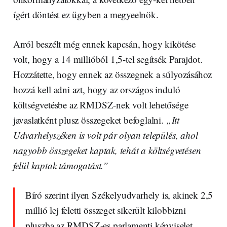
ígért döntést ez ügyben a megyeelnök.
Arról beszélt még ennek kapcsán, hogy kikötése
volt, hogy a 14 millióból 1,5-tel segítsék Parajdot.
Hozzátette, hogy ennek az összegnek a súlyozásához
hozzá kell adni azt, hogy az országos induló
költségvetésbe az RMDSZ-nek volt lehetősége
javaslatként plusz összegeket befoglalni.
„Itt
Udvarhelyszéken is volt pár olyan település, ahol
nagyobb összegeket kaptak, tehát a költségvetésen
felül kaptak támogatást.”
Bíró szerint ilyen Székelyudvarhely is, akinek 2,5
millió lej feletti összeget sikerült kilobbizni
pluszba az RMDSZ-es parlamenti képviselet
.