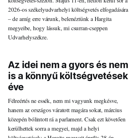
költségvetés-szezon. Május 11-én, hétfőn kerül sor a
2026-os székelyudvarhelyi költségvetés elfogadására
– de amíg erre várunk, belenéztünk a Hargita
megyeibe, hogy lássuk, mi csurran-cseppen
Udvarhelyszékre.
Az idei nem a gyors és nem
is a könnyű költségvetések
éve
Félreértés ne essék, nem mi vagyunk megkésve,
hanem az országos váratott magára sokat, március
közepén bólintott rá a parlament. Csak ezt követően
kerülhettek sorra a megyei, majd a helyi
költségvetések: a Hargita megyeit április 28-án