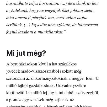
használható teljes hosszában, (...) de nekünk az lesz
az érdekünk, hogy ne engedjük őket jobban sietni,
mint amennyi pénzünk van, mert utána bajba
kerülünk. (...) Egyelőre nem szólunk, de hamarosan
fogjuk lassítani a munkálatokat.”
Mi jut még?
A beruházásokon kívül a hat százalékos
jövedelemadó-visszaosztásból szokott még
szétosztani az önkormányzatoknak a megye. Idén 43
millió lejből gazdálkodnak. Udvarhelyszékre
körülbelül 14 millió lej fog jutni ebből az összegből,
a pontos egyeztetések még zajlanak az
önkormányzatokkal, a következő egy-két hétben