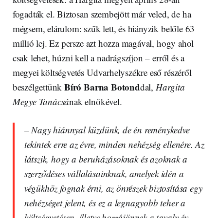
fogadták el. Biztosan szembejött már veled, de ha
mégsem, elárulom: szűk lett, és hiányzik belőle 63
millió lej. Ez persze azt hozza magával, hogy ahol
csak lehet, húzni kell a nadrágszíjon – erről és a
megyei költségvetés Udvarhelyszékre eső részéről
Bíró Barna Botond
beszélgettünk
dal,
Hargita
Megye Tanácsá
nak elnökével.
– Nagy hiánnyal küzdünk, de én reménykedve
tekintek erre az évre, minden nehézség ellenére. Az
látszik, hogy a beruházásoknak és azoknak a
szerződéses vállalásainknak, amelyek idén a
végükhöz fognak érni, az önrészek biztosítása egy
nehézséget jelent, és ez a legnagyobb teher a
költségvetésen, illetve hozzájönnek a tavaly év