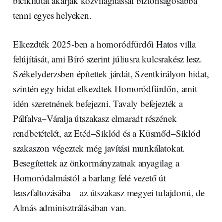
bicikliutat akarják közvilágítással biztonságosabbá
tenni egyes helyeken.
Elkezdték 2025-ben a homoródfürdői Hatos villa
felújítását, ami Bíró szerint júliusra kulcsrakész lesz.
Székelyderzsben építettek járdát, Szentkirályon hidat,
szintén egy hidat elkezdtek Homoródfürdőn, amit
idén szeretnének befejezni. Tavaly befejezték a
Pálfalva–Váralja útszakasz elmaradt részének
rendbetételét, az Etéd–Siklód és a Küsmőd–Siklód
szakaszon végeztek még javítási munkálatokat.
Besegítettek az önkormányzatnak anyagilag a
Homoródalmástól a barlang felé vezető út
leaszfaltozásába – az útszakasz megyei tulajdonú, de
Almás adminisztrálásában van.