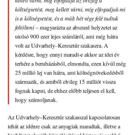
kellett várni, míg elfogadja az ország a
költségvetést, meg kellett várni, míg elfogadjuk mi
is a költségvetést, és a múlt hét vége felé tudtuk
feltölteni –
magyarázta az abszurd helyzetet az
utolsó 900 ezer lejes számláról, ami még hátra
volt az Udvarhely–Keresztúr szakaszra. A
kérdésre, hogy ennyi maradt-e akkor az idei év
terhére a beruházásból, elmondta, ezen kívül még
25 millió lej van hátra, ami költségnövekedésből
származik, és amiből elvileg 15 milliót vissza
fognak kapni, de ehhez előbb teljesen el kell,
hogy számoljanak.
Az Udvarhely–Keresztúr szakasszal kapcsolatosan
tehát az idénre csak az anyagiak maradtak, illetve a