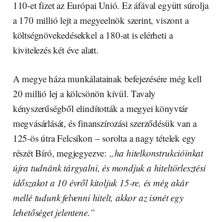
110-et fizet az Európai Unió. Ez áfával együtt súrolja
a 170 millió lejt a megyeelnök szerint, viszont a
költségnövekedésekkel a 180-at is elérheti a
kivitelezés két éve alatt.
A megye háza munkálatainak befejezésére még kell
20 millió lej a kölcsönön kívül. Tavaly
kényszerűségből elindították a megyei könyvtár
megvásárlását, és finanszírozási szerződésük van a
125-ös útra Felcsíkon – sorolta a nagy tételek egy
részét Bíró, megjegyezve:
„ha hitelkonstrukcióinkat
újra tudnánk tárgyalni, és mondjuk a hiteltörlesztési
időszakot a 10 évről kitoljuk 15-re, és még akár
mellé tudunk felvenni hitelt, akkor az ismét egy
lehetőséget jelentene.”