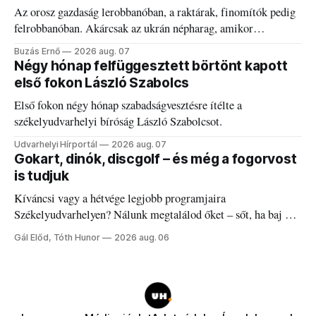
Az orosz gazdaság lerobbanóban, a raktárak, finomítók pedig
felrobbanóban. Akárcsak az ukrán népharag, amikor
elégedetlen vezetőivel.
Buzás Ernő
2026 aug. 07
Négy hónap felfüggesztett börtönt kapott
első fokon László Szabolcs
Első fokon négy hónap szabadságvesztésre ítélte a
székelyudvarhelyi bíróság László Szabolcsot.
Udvarhelyi Hírportál
2026 aug. 07
Gokart, dinók, discgolf – és még a fogorvost
is tudjuk
Kíváncsi vagy a hétvége legjobb programjaira
Székelyudvarhelyen? Nálunk megtalálod őket – sőt, ha baj van
a fogaddal, a fogorvosi ügyeletet is!
Gál Előd, Tóth Hunor
2026 aug. 06