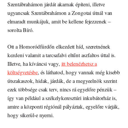
Szentábrahámon járdát akarnak építeni, illetve
ugyancsak Szentábrahámon a Zongotai útnál van
elmaradt munkájuk, amit be kellene fejezzenek –
sorolta Bíró.
Ott a Homoródfürdőn elkezdett híd, szeretnének
kezdeni valamit a tarcsafalvi eltűnt aszfaltos úttal is.
Illetve, ha kíváncsi vagy,
itt belenézhetsz a
költségvetésbe
, és láthatod, hogy vannak még kisebb
útszakaszok, hidak, járdák, de a megyeelnök szerint
ezek többsége csak terv, nincs rá egyelőre pénzük –
így van például a székelykeresztúri inkubátorház is,
amire a központi régiónál pályáztak, egyelőre várják,
hogy sikerül-e nyerni.