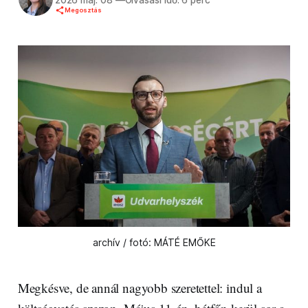
2026 máj. 08
—
Olvasási idő: 6 perc
Megosztás
archív / fotó: MÁTÉ EMŐKE
Megkésve, de annál nagyobb szeretettel: indul a