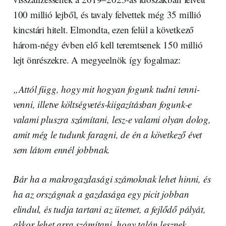
100 millió lejből, és tavaly felvettek még 35 millió
kincstári hitelt. Elmondta, ezen felül a következő
három-négy évben elő kell teremtsenek 150 millió
lejt önrészekre. A megyeelnök így fogalmaz:
„Attól függ, hogy mit hogyan fogunk tudni tenni-
venni, illetve költségvetés-kiigazításban fogunk-e
valami pluszra számítani, lesz-e valami olyan dolog,
amit még le tudunk faragni, de én a következő évet
sem látom ennél jobbnak.
Bár ha a makrogazdasági számoknak lehet hinni, és
ha az országnak a gazdasága egy picit jobban
elindul, és tudja tartani az ütemet, a fejlődő pályát,
akkor lehet arra számítani, hogy talán lesznek