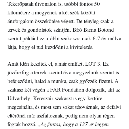
Tekerőpatak útvonalon is, utóbbi fontos 50
kilométere a megyének a két szék közötti
áruforgalom összekötése végett. De tényleg csak a
tervek és gondolatok szintjén. Bíró Barna Botond
szerint például ez utóbbi szakaszra csak 6-7 év múlva
látja, hogy el tud kezdődni a kivitelezés.
Amit idén kezdtek el, a már említett LOT 3. Ez
jövőre fog a tervek szerint és a megyeelnök szerint is
befejeződni, halad a munka, csak győzzék fizetni. A
szakasz két végén a FAR Fondation dolgozik, aki az
Udvarhely–Keresztúr szakaszt is egy-kettőre
megcsinálta, és most sem sokat tétováznak, az ócfalvi
eltérőnél már aszfaltoznak, pedig nem olyan régen
fogtak hozzá.
„Az fontos, hogy a 137-es legyen