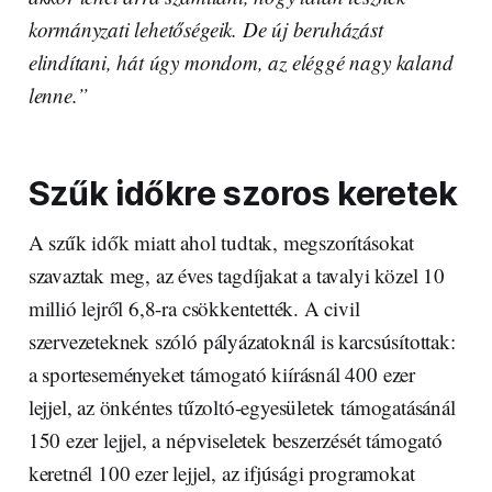
kormányzati lehetőségeik. De új beruházást
elindítani, hát úgy mondom, az eléggé nagy kaland
lenne.”
Szűk időkre szoros keretek
A szűk idők miatt ahol tudtak, megszorításokat
szavaztak meg, az éves tagdíjakat a tavalyi közel 10
millió lejről 6,8-ra csökkentették. A civil
szervezeteknek szóló pályázatoknál is karcsúsítottak:
a sporteseményeket támogató kiírásnál 400 ezer
lejjel, az önkéntes tűzoltó-egyesületek támogatásánál
150 ezer lejjel, a népviseletek beszerzését támogató
keretnél 100 ezer lejjel, az ifjúsági programokat