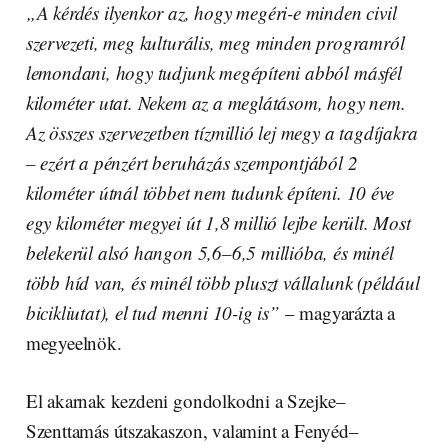
„A kérdés ilyenkor az, hogy megéri-e minden civil
szervezeti, meg kulturális, meg minden programról
lemondani, hogy tudjunk megépíteni abból másfél
kilométer utat. Nekem az a meglátásom, hogy nem.
Az összes szervezetben tízmillió lej megy a tagdíjakra
– ezért a pénzért beruházás szempontjából 2
kilométer útnál többet nem tudunk építeni. 10 éve
egy kilométer megyei út 1,8 millió lejbe került. Most
belekerül alsó hangon 5,6–6,5 millióba, és minél
több híd van, és minél több pluszt vállalunk (például
bicikliutat), el tud menni 10-ig is”
– magyarázta a
megyeelnök.
El akarnak kezdeni gondolkodni a Szejke–
Szenttamás útszakaszon, valamint a Fenyéd–