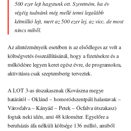
500 ezer lejt hagytunk ott. Szeretném, ha év
végéig tudnánk még mellé tenni legalább
kétmillió lejt, mert az 500 ezer lej, az vicc, de most
nincs miből.
Az alintézményeik esetében is az elsődleges az volt a
költségvetés összeállításánál, hogy a fizetésekre és a
működésre legyen keret egész évre, de programokra,
aktivitásra csak szeptemberig terveztek.
A LOT 3-as útszakasznak (Kovászna megye
határától – Oklánd – homoródszentpáli halastavak –
Városfalva – Kányád – Petek – Ócfalva útszakasz)
fogtak neki idén, ami 48 kilométer. Egyelőre a
beruházás áfa nélküli költsége 136 millió, amiből