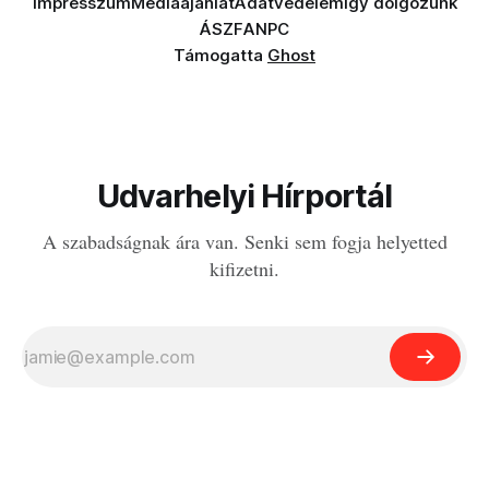
Impresszum
Médiaajánlat
Adatvédelem
Így dolgozunk
ÁSZF
ANPC
Támogatta
Ghost
Udvarhelyi Hírportál
A szabadságnak ára van. Senki sem fogja helyetted
kifizetni.