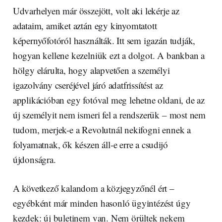
Udvarhelyen már összejött, volt aki lekérje az
adataim, amiket aztán egy kinyomtatott
képernyőfotóról használták. Itt sem igazán tudják,
hogyan kellene kezelniük ezt a dolgot. A bankban a
hölgy elárulta, hogy alapvetően a személyi
igazolvány cseréjével járó adatfrissítést az
applikációban egy fotóval meg lehetne oldani, de az
új személyit nem ismeri fel a rendszerük – most nem
tudom, merjek-e a Revolutnál nekifogni ennek a
folyamatnak, ők készen áll-e erre a csudijó
újdonságra.
A következő kalandom a közjegyzőnél ért –
egyébként már minden hasonló ügyintézést úgy
kezdek: új buletinem van. Nem örültek nekem