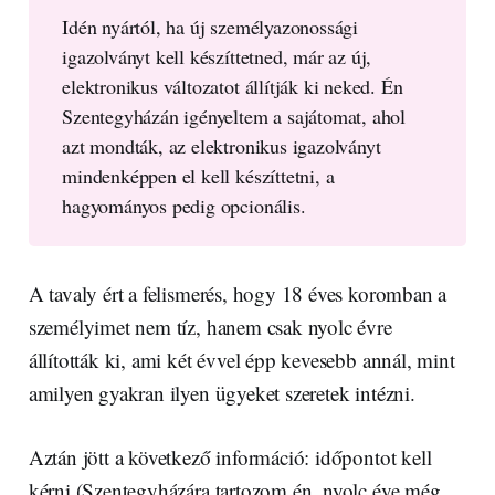
Idén nyártól, ha új személyazonossági
igazolványt kell készíttetned, már az új,
elektronikus változatot állítják ki neked. Én
Szentegyházán igényeltem a sajátomat, ahol
azt mondták, az elektronikus igazolványt
mindenképpen el kell készíttetni, a
hagyományos pedig opcionális.
A tavaly ért a felismerés, hogy 18 éves koromban a
személyimet nem tíz, hanem csak nyolc évre
állították ki, ami két évvel épp kevesebb annál, mint
amilyen gyakran ilyen ügyeket szeretek intézni.
Aztán jött a következő információ: időpontot kell
kérni (Szentegyházára tartozom én, nyolc éve még