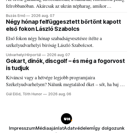
felrobbanóban. Akárcsak az ukrán népharag, amikor
elégedetlen vezetőivel.
Buzás Ernő
2026 aug. 07
Négy hónap felfüggesztett börtönt kapott
első fokon László Szabolcs
Első fokon négy hónap szabadságvesztésre ítélte a
székelyudvarhelyi bíróság László Szabolcsot.
Udvarhelyi Hírportál
2026 aug. 07
Gokart, dinók, discgolf – és még a fogorvost
is tudjuk
Kíváncsi vagy a hétvége legjobb programjaira
Székelyudvarhelyen? Nálunk megtalálod őket – sőt, ha baj van
a fogaddal, a fogorvosi ügyeletet is!
Gál Előd, Tóth Hunor
2026 aug. 06
Impresszum
Médiaajánlat
Adatvédelem
Így dolgozunk