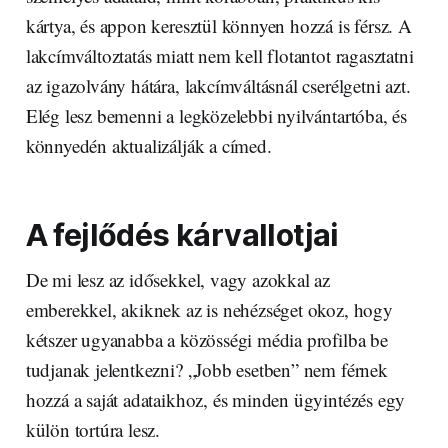
kártya, és appon keresztül könnyen hozzá is férsz. A
lakcímváltoztatás miatt nem kell flotantot ragasztatni
az igazolvány hátára, lakcímváltásnál cserélgetni azt.
Elég lesz bemenni a legközelebbi nyilvántartóba, és
könnyedén aktualizálják a címed.
A fejlődés kárvallotjai
De mi lesz az idősekkel, vagy azokkal az
emberekkel, akiknek az is nehézséget okoz, hogy
kétszer ugyanabba a közösségi média profilba be
tudjanak jelentkezni? „Jobb esetben” nem férnek
hozzá a saját adataikhoz, és minden ügyintézés egy
külön tortúra lesz.