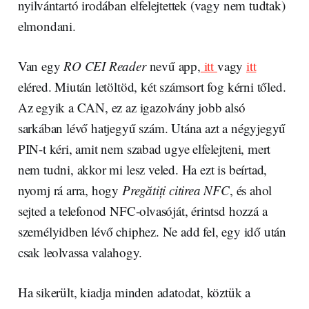
nyilvántartó irodában elfelejtettek (vagy nem tudtak)
elmondani.
Van egy
RO CEI Reader
nevű app,
itt
vagy
itt
eléred. Miután letöltöd, két számsort fog kérni tőled.
Az egyik a CAN, ez az igazolvány jobb alsó
sarkában lévő hatjegyű szám. Utána azt a négyjegyű
PIN-t kéri, amit nem szabad ugye elfelejteni, mert
nem tudni, akkor mi lesz veled. Ha ezt is beírtad,
nyomj rá arra, hogy
Pregătiți citirea NFC
, és ahol
sejted a telefonod NFC-olvasóját, érintsd hozzá a
személyidben lévő chiphez. Ne add fel, egy idő után
csak leolvassa valahogy.
Ha sikerült, kiadja minden adatodat, köztük a