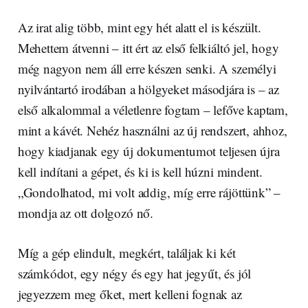
Az irat alig több, mint egy hét alatt el is készült.
Mehettem átvenni – itt ért az első felkiáltó jel, hogy
még nagyon nem áll erre készen senki. A személyi
nyilvántartó irodában a hölgyeket másodjára is – az
első alkalommal a véletlenre fogtam – lefőve kaptam,
mint a kávét. Nehéz használni az új rendszert, ahhoz,
hogy kiadjanak egy új dokumentumot teljesen újra
kell indítani a gépet, és ki is kell húzni mindent.
„Gondolhatod, mi volt addig, míg erre rájöttünk” –
mondja az ott dolgozó nő.
Míg a gép elindult, megkért, találjak ki két
számkódot, egy négy és egy hat jegyűt, és jól
jegyezzem meg őket, mert kelleni fognak az