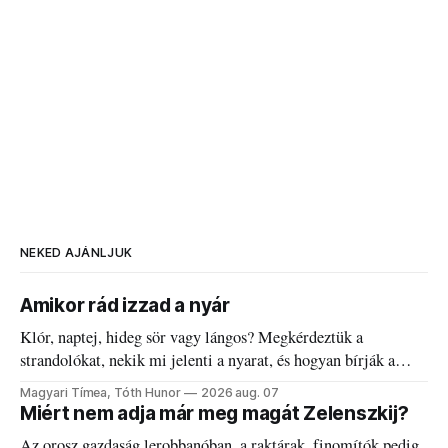
NEKED AJÁNLJUK
Amikor rád izzad a nyár
Klór, naptej, hideg sör vagy lángos? Megkérdeztük a
strandolókat, nekik mi jelenti a nyarat, és hogyan bírják a
kánikulát.
Magyari Tímea, Tóth Hunor
2026 aug. 07
Miért nem adja már meg magát Zelenszkij?
Az orosz gazdaság lerobbanóban, a raktárak, finomítók pedig