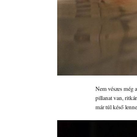
Nem vészes még a 
pillanat van, ritká
már túl késő lenne