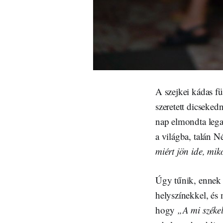
A szejkei kádas f
szeretett dicseke
nap elmondta leg
a világba, talán 
miért jön ide, mi
Úgy tűnik, ennek a
helyszínekkel, és 
hogy
„A mi széke