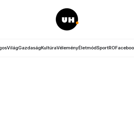
gos
Világ
Gazdaság
Kultúra
Vélemény
Életmód
Sport
RO
Faceboo