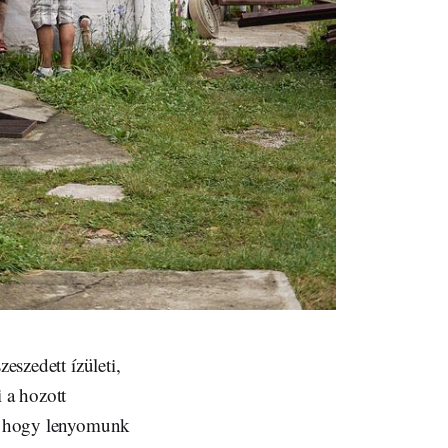
eszedett ízületi,
 a hozott
uk, hogy lenyomunk