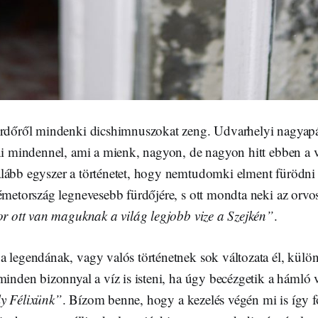
ürdőről mindenki dicshimnuszokat zeng. Udvarhelyi nagyap
dni mindennel, ami a mienk, nagyon, de nagyon hitt ebben a
alább egyszer a történetet, hogy nemtudomki elment füröd
Németország legnevesebb fürdőjére, s ott mondta neki az orv
kor ott van maguknak a világ legjobb vize a Szejkén”
.
 legendának, vagy valós történetnek sok változata él, külön
minden bizonnyal a víz is isteni, ha úgy becézgetik a hámló v
ly Félixünk”
. Bízom benne, hogy a kezelés végén mi is így 