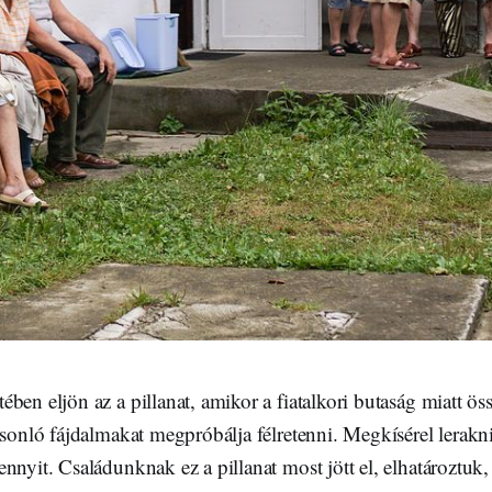
ben eljön az a pillanat, amikor a fiatalkori butaság miatt össz
asonló fájdalmakat megpróbálja félretenni. Megkísérel lerakni
ennyit. Családunknak ez a pillanat most jött el, elhatározt