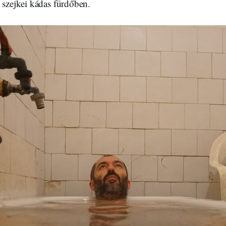
 szejkei kádas fürdőben.