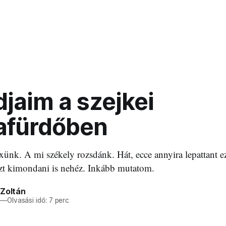
jaim a szejkei
afürdőben
xünk. A mi székely rozsdánk. Hát, ecce annyira lepattant ez
azt kimondani is nehéz. Inkább mutatom.
 Zoltán
—
Olvasási idő: 7 perc