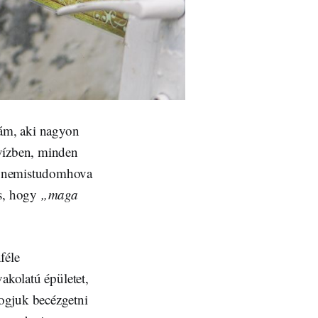
ám, aki nagyon
 vízben, minden
ni nemistudomhova
os, hogy
„maga
féle
akolatú épületet,
fogjuk becézgetni