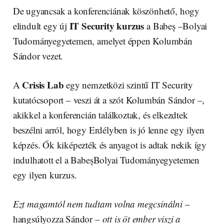
De ugyancsak a konferenciának köszönhető, hogy
IT Security kurzus
elindult egy új
a Babeș –Bolyai
Tudományegyetemen, amelyet éppen Kolumbán
Sándor vezet.
Crisis Lab
A
egy nemzetközi szintű IT Security
kutatócsoport – veszi át a szót Kolumbán Sándor –,
akikkel a konferencián találkoztak, és elkezdtek
beszélni arról, hogy Erdélyben is jó lenne egy ilyen
képzés. Ők kiképezték és anyagot is adtak nekik így
indulhatott el a BabeșBolyai Tudományegyetemen
egy ilyen kurzus.
Ezt magamtól nem tudtam volna megcsinálni
–
hangsúlyozza Sándor –
ott is öt ember viszi a