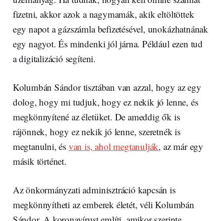
fizetni, akkor azok a nagymamák, akik eltöltöttek
egy napot a gázszámla befizetésével, unokázhatnának
egy nagyot. És mindenki jól járna. Például ezen tud
a digitalizáció segíteni.
Kolumbán Sándor tisztában van azzal, hogy az egy
dolog, hogy mi tudjuk, hogy ez nekik jó lenne, és
megkönnyítené az életüket. De ameddig ők is
rájönnek, hogy ez nekik jó lenne, szeretnék is
megtanulni, és
van is, ahol megtanulják
, az már egy
másik történet.
Az önkormányzati adminisztráció kapcsán is
megkönnyítheti az emberek életét, véli Kolumbán
Sándor. A koronavírust említi, amikor szerinte