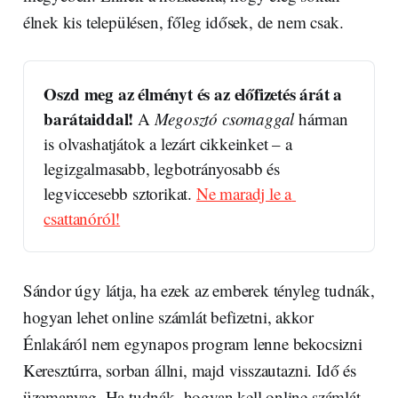
élnek kis településen, főleg idősek, de nem csak.
Oszd meg az élményt és az előfizetés árát a 
barátaiddal! 
A 
Megosztó csomaggal
 hárman 
is olvashatjátok a lezárt cikkeinket – a 
legizgalmasabb, legbotrányosabb és 
legviccesebb sztorikat. 
Ne maradj le a 
csattanóról!
Sándor úgy látja, ha ezek az emberek tényleg tudnák,
hogyan lehet online számlát befizetni, akkor
Énlakáról nem egynapos program lenne bekocsizni
Keresztúrra, sorban állni, majd visszautazni. Idő és
üzemanyag. Ha tudnák, hogyan kell online számlát