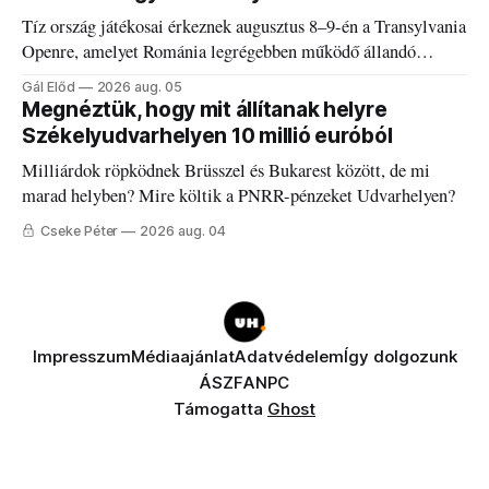
Tíz ország játékosai érkeznek augusztus 8–9-én a Transylvania
Openre, amelyet Románia legrégebben működő állandó
discgolfpályáján rendeznek meg.
Gál Előd
2026 aug. 05
Megnéztük, hogy mit állítanak helyre
Székelyudvarhelyen 10 millió euróból
Milliárdok röpködnek Brüsszel és Bukarest között, de mi
marad helyben? Mire költik a PNRR-pénzeket Udvarhelyen?
Cseke Péter
2026 aug. 04
Impresszum
Médiaajánlat
Adatvédelem
Így dolgozunk
ÁSZF
ANPC
Támogatta
Ghost