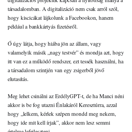
társadalomban. A digitalizáció nem csak arról szól,
hogy kiscicákat lájkolunk a Facebookon, hanem
például a bankkártyás fizetésről.
Ő úgy látja, hogy hiába jön az állam, vagy
valamelyik másik „nagy testvér” és mondja azt, hogy
itt van ez a működő rendszer, ezt tessék használni, ha
a társadalom szintjén van egy zsigerből jövő
elutasítás.
Meg lehet csinálni az ErdélyGPT-t, de ha Manci néni
akkor is be fog utazni Énlakáról Keresztúrra, azzal
hogy „lelkem, kérlek szépen mondd meg nekem,
hogy ide mit kell írjak”, akkor nem lesz semmi
értelme lefejleszteni.