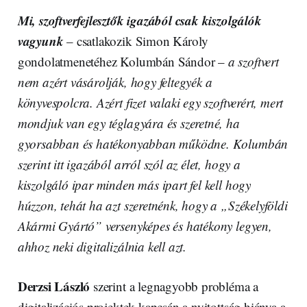
Mi, szoftverfejlesztők igazából csak kiszolgálók
vagyunk
– csatlakozik Simon Károly
gondolatmenetéhez Kolumbán Sándor –
a szoftvert
nem azért vásárolják, hogy feltegyék a
könyvespolcra. Azért fizet valaki egy szoftverért, mert
mondjuk van egy téglagyára és szeretné, ha
gyorsabban és hatékonyabban működne. Kolumbán
szerint itt igazából arról szól az élet, hogy a
kiszolgáló ipar minden más ipart fel kell hogy
húzzon, tehát ha azt szeretnénk, hogy a „Székelyföldi
Akármi Gyártó” versenyképes és hatékony legyen,
ahhoz neki digitalizálnia kell azt.
Derzsi László
szerint a legnagyobb probléma a
digitalizációs projektek kapcsán a nyitottság hiánya a