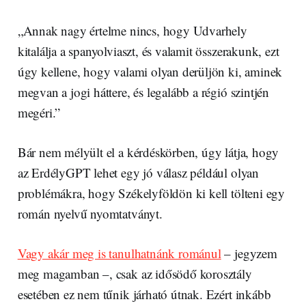
„Annak nagy értelme nincs, hogy Udvarhely
kitalálja a spanyolviaszt, és valamit összerakunk, ezt
úgy kellene, hogy valami olyan derüljön ki, aminek
megvan a jogi háttere, és legalább a régió szintjén
megéri.”
Bár nem mélyült el a kérdéskörben, úgy látja, hogy
az ErdélyGPT lehet egy jó válasz például olyan
problémákra, hogy Székelyföldön ki kell tölteni egy
román nyelvű nyomtatványt.
Vagy akár meg is tanulhatnánk románul
– jegyzem
meg magamban –, csak az idősödő korosztály
esetében ez nem tűnik járható útnak. Ezért inkább