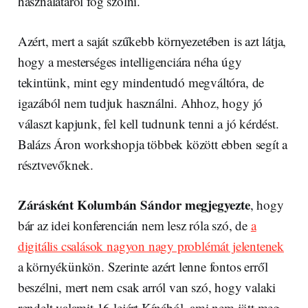
használatáról fog szólni.
Azért, mert a saját szűkebb környezetében is azt látja,
hogy a mesterséges intelligenciára néha úgy
tekintünk, mint egy mindentudó megváltóra, de
igazából nem tudjuk használni. Ahhoz, hogy jó
választ kapjunk, fel kell tudnunk tenni a jó kérdést.
Balázs Áron workshopja többek között ebben segít a
résztvevőknek.
Zárásként Kolumbán Sándor megjegyezte
, hogy
bár az idei konferencián nem lesz róla szó, de
a
digitális csalások nagyon nagy problémát jelentenek
a környékünkön. Szerinte azért lenne fontos erről
beszélni, mert nem csak arról van szó, hogy valaki
rendelt valamit 16 lejért Kínából, ami nem jött meg,