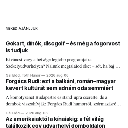
NEKED AJÁNLJUK
Gokart, dínók, discgolf – és még a fogorvost
is tudjuk
Kíváncsi vagy a hétvége legjobb programjaira
Székelyudvarhelyen? Nálunk megtalálod őket – sőt, ha baj van
a fogaddal, a fogorvosi ügyeletet is!
Gál Előd, Tóth Hunor
2026 aug. 06
Forgács Rudi: ezt a balkáni, román–magyar
kevert kultúrát sem adnám oda semmiért
A komolyzenét Budapestre és stand-upra cserélte, de a
dombok visszahívják: Forgács Rudi humorról, származásról
és határokról.
Gál Előd
2026 aug. 06
Az amerikaiaktól a kínaiakig: a fél világ
találkozik egy udvarhelyi domboldalon