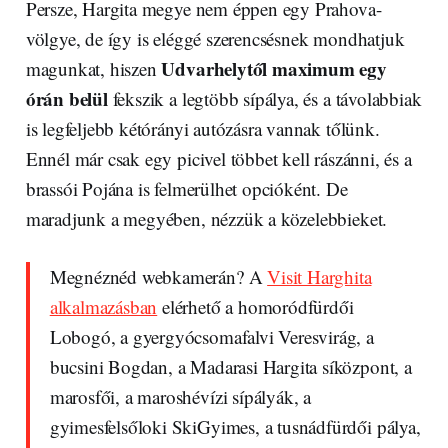
Persze, Hargita megye nem éppen egy Prahova-
völgye, de így is eléggé szerencsésnek mondhatjuk
Udvarhelytől maximum egy
magunkat, hiszen
órán belül
fekszik a legtöbb sípálya, és a távolabbiak
is legfeljebb kétórányi autózásra vannak tőlünk.
Ennél már csak egy picivel többet kell rászánni, és a
brassói Pojána is felmerülhet opcióként. De
maradjunk a megyében, nézzük a közelebbieket.
Megnéznéd webkamerán? A
Visit Harghita
alkalmazásban
elérhető a homoródfürdői
Lobogó, a gyergyócsomafalvi Veresvirág, a
bucsini Bogdan, a Madarasi Hargita síközpont, a
marosfői, a maroshévízi sípályák, a
gyimesfelsőloki SkiGyimes, a tusnádfürdői pálya,