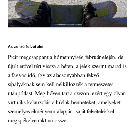
A szerző felvételei
Picit megcsappant a hómennyiség február elején, de
újult erővel tért vissza a héten, a jelek szerint marad is
a fagyos idő, így az alacsonyabban fekvő
sípályáknak sem kell nélkülözzék a természetes
utánpótlást. Még bőven tart a szezon, ezért egy olyan
virtuális kalauzolásra hívlak benneteket, amelyeket
személyes élményeim alapján, saját felvételekkel
megspékelve raktam össze.