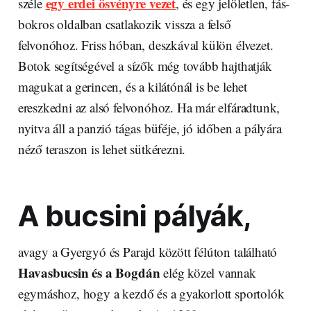
egy erdei ösvényre vezet
széle
, és egy jelöletlen, fás-
bokros oldalban csatlakozik vissza a felső
felvonóhoz. Friss hóban, deszkával külön élvezet.
Botok segítségével a sízők még tovább hajthatják
magukat a gerincen, és a kilátónál is be lehet
ereszkedni az alsó felvonóhoz. Ha már elfáradtunk,
nyitva áll a panzió tágas büféje, jó időben a pályára
néző teraszon is lehet sütkérezni.
A bucsini pályák,
avagy a Gyergyó és Parajd között félúton található
Havasbucsin és a Bogdán
elég közel vannak
egymáshoz, hogy a kezdő és a gyakorlott sportolók