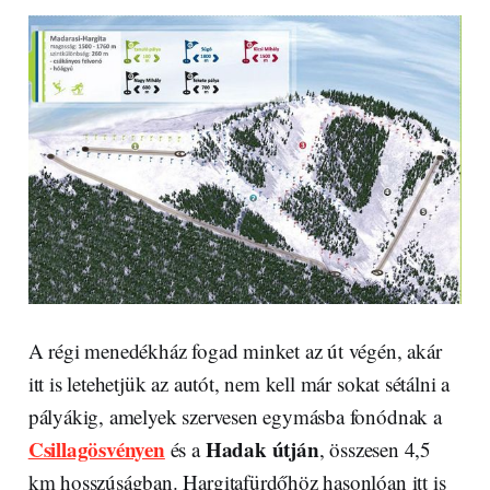
A régi menedékház fogad minket az út végén, akár
itt is letehetjük az autót, nem kell már sokat sétálni a
pályákig, amelyek szervesen egymásba fonódnak a
Csillagösvényen
Hadak útján
és a
, összesen 4,5
km hosszúságban. Hargitafürdőhöz hasonlóan itt is