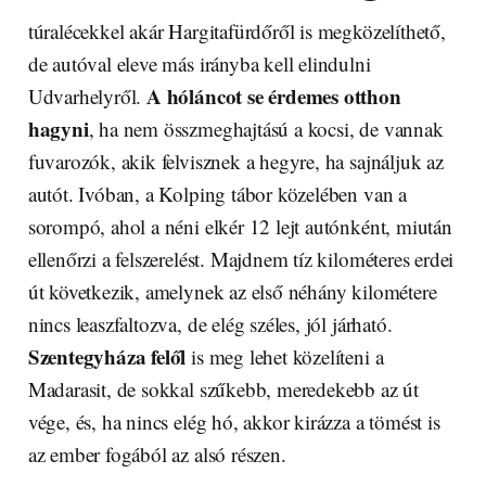
túralécekkel akár Hargitafürdőről is megközelíthető,
de autóval eleve más irányba kell elindulni
A hóláncot se érdemes otthon
Udvarhelyről.
hagyni
, ha nem összmeghajtású a kocsi, de vannak
fuvarozók, akik felvisznek a hegyre, ha sajnáljuk az
autót. Ivóban, a Kolping tábor közelében van a
sorompó, ahol a néni elkér 12 lejt autónként, miután
ellenőrzi a felszerelést. Majdnem tíz kilométeres erdei
út következik, amelynek az első néhány kilométere
nincs leaszfaltozva, de elég széles, jól járható.
Szentegyháza felől
is meg lehet közelíteni a
Madarasit, de sokkal szűkebb, meredekebb az út
vége, és, ha nincs elég hó, akkor kirázza a tömést is
az ember fogából az alsó részen.