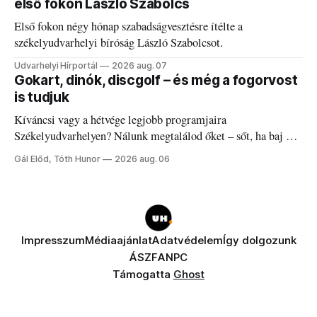
első fokon László Szabolcs
Első fokon négy hónap szabadságvesztésre ítélte a
székelyudvarhelyi bíróság László Szabolcsot.
Udvarhelyi Hírportál
2026 aug. 07
Gokart, dinók, discgolf – és még a fogorvost
is tudjuk
Kíváncsi vagy a hétvége legjobb programjaira
Székelyudvarhelyen? Nálunk megtalálod őket – sőt, ha baj van
a fogaddal, a fogorvosi ügyeletet is!
Gál Előd, Tóth Hunor
2026 aug. 06
Impresszum
Médiaajánlat
Adatvédelem
Így dolgozunk
ÁSZF
ANPC
Támogatta
Ghost