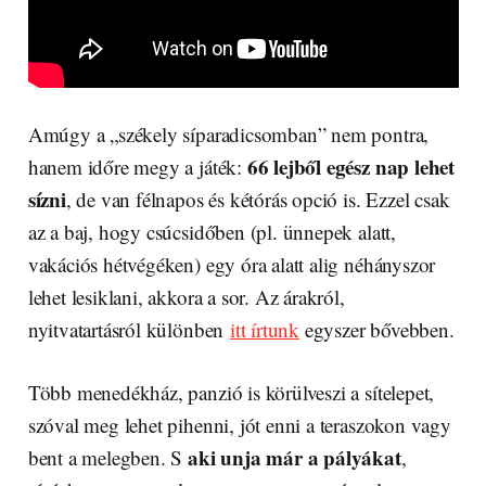
Amúgy a „székely síparadicsomban” nem pontra,
66 lejből egész nap lehet
hanem időre megy a játék:
sízni
, de van félnapos és kétórás opció is. Ezzel csak
az a baj, hogy csúcsidőben (pl. ünnepek alatt,
vakációs hétvégéken) egy óra alatt alig néhányszor
lehet lesiklani, akkora a sor. Az árakról,
nyitvatartásról különben
itt írtunk
egyszer bővebben.
Több menedékház, panzió is körülveszi a sítelepet,
szóval meg lehet pihenni, jót enni a teraszokon vagy
aki unja már a pályákat
bent a melegben. S
,