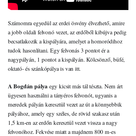
Számomra egyedül az erdei ösvény élvezhető, amire
a jobb oldali felvonó vezet, az erdőből kibújva pedig
becsatlakozik a kispályára, amelyet a homoródihoz
tudok hasonlítani. Egy felvonás 3 pontot ér a
nagypályán, 1 pontot a kispályán. Kölcsönző, büfé,
oktató- és szánkópálya is van itt.
A Bogdán pálya
egy kicsit más tál tészta. Nem árt
ügyesen használni a tányéros felvonót, ugyanis a
meredek pályán keresztül vezet az út a könnyebbik
pályához, amely egy széles, de rövid szakasz után
1,5 km-en az erdőn keresztül vezet vissza a nagy
felvonóhoz. Fekvése miatt a majdnem 800 m-es