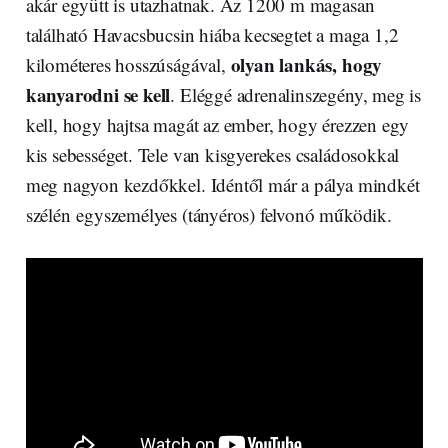
akár együtt is utazhatnak. Az 1200 m magasan
található Havacsbucsin hiába kecsegtet a maga 1,2
olyan lankás, hogy
kilométeres hosszúságával,
kanyarodni se kell
. Eléggé adrenalinszegény, meg is
kell, hogy hajtsa magát az ember, hogy érezzen egy
kis sebességet. Tele van kisgyerekes családosokkal
meg nagyon kezdőkkel. Idéntől már a pálya mindkét
szélén egyszemélyes (tányéros) felvonó működik.