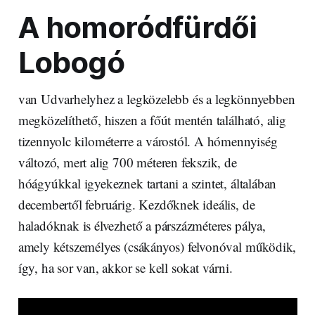
A homoródfürdői
Lobogó
van Udvarhelyhez a legközelebb és a legkönnyebben
megközelíthető, hiszen a főút mentén található, alig
tizennyolc kilométerre a várostól. A hómennyiség
változó, mert alig 700 méteren fekszik, de
hóágyúkkal igyekeznek tartani a szintet, általában
decembertől februárig. Kezdőknek ideális, de
haladóknak is élvezhető a párszázméteres pálya,
amely kétszemélyes (csákányos) felvonóval működik,
így, ha sor van, akkor se kell sokat várni.