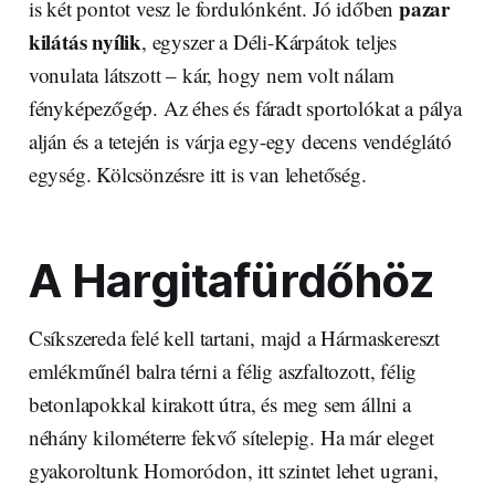
pazar
is két pontot vesz le fordulónként. Jó időben
kilátás nyílik
, egyszer a Déli-Kárpátok teljes
vonulata látszott – kár, hogy nem volt nálam
fényképezőgép. Az éhes és fáradt sportolókat a pálya
alján és a tetején is várja egy-egy decens vendéglátó
egység. Kölcsönzésre itt is van lehetőség.
A Hargitafürdőhöz
Csíkszereda felé kell tartani, majd a Hármaskereszt
emlékműnél balra térni a félig aszfaltozott, félig
betonlapokkal kirakott útra, és meg sem állni a
néhány kilométerre fekvő sítelepig. Ha már eleget
gyakoroltunk Homoródon, itt szintet lehet ugrani,