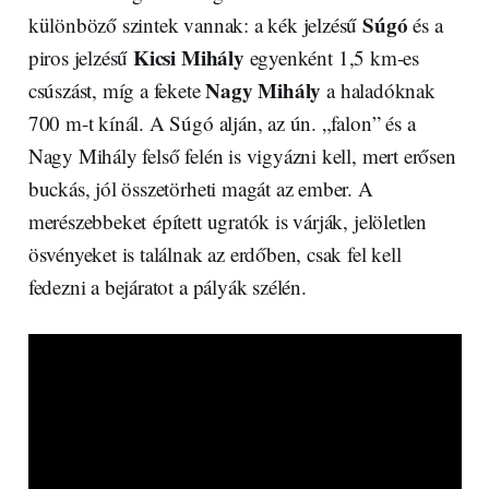
Súgó
különböző szintek vannak: a kék jelzésű
és a
Kicsi Mihály
piros jelzésű
egyenként 1,5 km-es
Nagy Mihály
csúszást, míg a fekete
a haladóknak
700 m-t kínál. A Súgó alján, az ún. „falon” és a
Nagy Mihály felső felén is vigyázni kell, mert erősen
buckás, jól összetörheti magát az ember. A
merészebbeket épített ugratók is várják, jelöletlen
ösvényeket is találnak az erdőben, csak fel kell
fedezni a bejáratot a pályák szélén.