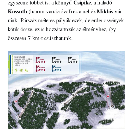
Csipike
egyszerre többet is: a könnyű
, a haladó
Kossuth
Miklós
(három variációval) és a nehéz
vár
ránk. Párszáz méteres pályák ezek, de erdei ösvények
kötik össze, ez is hozzátartozik az élményhez, így
összesen 7 km-t csúszhatunk.