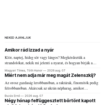
NEKED AJÁNLJUK
Amikor rád izzad a nyár
Klór, naptej, hideg sör vagy lángos? Megkérdeztük a
strandolókat, nekik mi jelenti a nyarat, és hogyan bírják a
kánikulát.
Magyari Tímea, Tóth Hunor
2026 aug. 07
Miért nem adja már meg magát Zelenszkij?
Az orosz gazdaság lerobbanóban, a raktárak, finomítók pedig
felrobbanóban. Akárcsak az ukrán népharag, amikor
elégedetlen vezetőivel.
Buzás Ernő
2026 aug. 07
Négy hónap felfüggesztett börtönt kapott