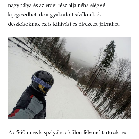
nagypálya és az erdei rész alja néha eléggé
kijegesedhet, de a gyakorlott sízőknek és
deszkásoknak ez is kihívást és élvezetet jelenthet.
Az 560 m-es kispályához külön felvonó tartozik, ez