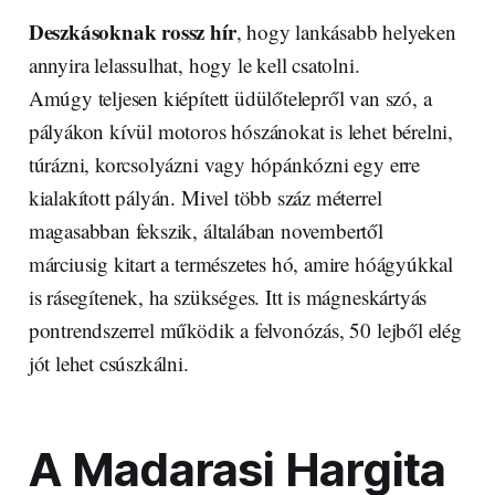
Deszkásoknak rossz hír
, hogy lankásabb helyeken
annyira lelassulhat, hogy le kell csatolni.
Amúgy teljesen kiépített üdülőtelepről van szó, a
pályákon kívül motoros hószánokat is lehet bérelni,
túrázni, korcsolyázni vagy hópánkózni egy erre
kialakított pályán. Mivel több száz méterrel
magasabban fekszik, általában novembertől
márciusig kitart a természetes hó, amire hóágyúkkal
is rásegítenek, ha szükséges. Itt is mágneskártyás
pontrendszerrel működik a felvonózás, 50 lejből elég
jót lehet csúszkálni.
A Madarasi Hargita