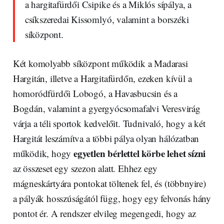
a hargitafürdői Csipike és a Miklós sípálya, a
csíkszeredai Kissomlyó, valamint a borszéki
síközpont.
Két komolyabb síközpont működik a Madarasi
Hargitán, illetve a Hargitafürdőn, ezeken kívül a
homoródfürdői Lobogó, a Havasbucsin és a
Bogdán, valamint a gyergyócsomafalvi Veresvirág
várja a téli sportok kedvelőit. Tudnivaló, hogy a két
Hargitát leszámítva a többi pálya olyan hálózatban
egyetlen bérlettel körbe lehet sízni
működik, hogy
az összeset egy szezon alatt. Ehhez egy
mágneskártyára pontokat töltenek fel, és (többnyire)
a pályák hosszúságától függ, hogy egy felvonás hány
pontot ér. A rendszer elvileg megengedi, hogy az