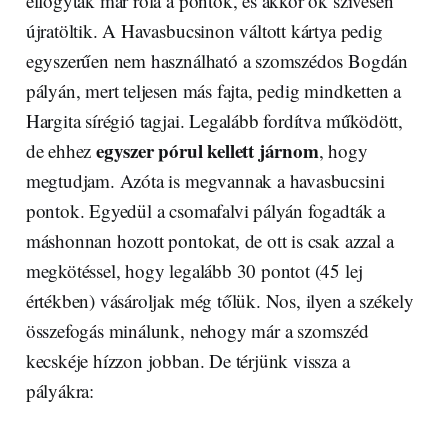
elfogytak már róla a pontok, és akkor ők szívesen
újratöltik. A Havasbucsinon váltott kártya pedig
egyszerűen nem használható a szomszédos Bogdán
pályán, mert teljesen más fajta, pedig mindketten a
Hargita sírégió tagjai. Legalább fordítva működött,
egyszer pórul kellett járnom
de ehhez
, hogy
megtudjam. Azóta is megvannak a havasbucsini
pontok. Egyedül a csomafalvi pályán fogadták a
máshonnan hozott pontokat, de ott is csak azzal a
megkötéssel, hogy legalább 30 pontot (45 lej
értékben) vásároljak még tőlük. Nos, ilyen a székely
összefogás minálunk, nehogy már a szomszéd
kecskéje hízzon jobban. De térjünk vissza a
pályákra: