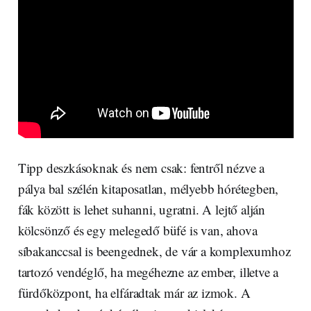
Tipp deszkásoknak és nem csak: fentről nézve a
pálya bal szélén kitaposatlan, mélyebb hórétegben,
fák között is lehet suhanni, ugratni. A lejtő alján
kölcsönző és egy melegedő büfé is van, ahova
síbakanccsal is beengednek, de vár a komplexumhoz
tartozó vendéglő, ha megéhezne az ember, illetve a
fürdőközpont, ha elfáradtak már az izmok. A