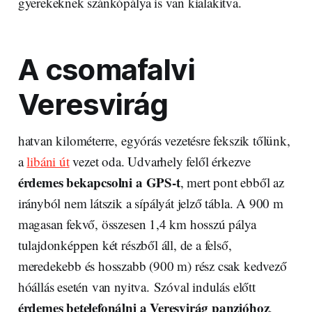
gyerekeknek szánkópálya is van kialakítva.
A csomafalvi
Veresvirág
hatvan kilométerre, egyórás vezetésre fekszik tőlünk,
a
libáni út
vezet oda. Udvarhely felől érkezve
érdemes bekapcsolni a GPS-t
, mert pont ebből az
irányból nem látszik a sípályát jelző tábla. A 900 m
magasan fekvő, összesen 1,4 km hosszú pálya
tulajdonképpen két részből áll, de a felső,
meredekebb és hosszabb (900 m) rész csak kedvező
hóállás esetén van nyitva. Szóval indulás előtt
érdemes betelefonálni a Veresvirág panzióhoz
,