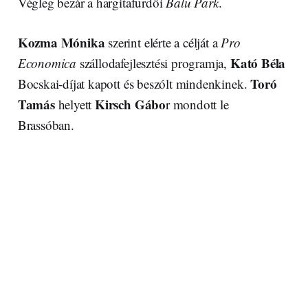
Végleg bezár a hargitafürdői
Balu Park
.
Kozma Mónika
szerint elérte a célját a
Pro
Kató Béla
Economica
szállodafejlesztési programja,
Toró
Bocskai-díjat kapott és beszólt mindenkinek.
Tamás
Kirsch Gábo
helyett
r mondott le
Brassóban.