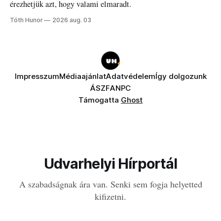
érezhetjük azt, hogy valami elmaradt.
Tóth Hunor
2026 aug. 03
Impresszum
Médiaajánlat
Adatvédelem
Így dolgozunk
ÁSZF
ANPC
Támogatta
Ghost
Udvarhelyi Hírportál
A szabadságnak ára van. Senki sem fogja helyetted
kifizetni.