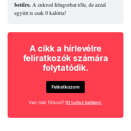
betűre.
 A cukrod felugorhat tőle, de azzal 
együtt is csak 0 kalória!
A cikk a hírlevélre
feliratkozók számára
folytatódik.
Feliratkozom
Van már fiókod?
Itt tudsz belépni.