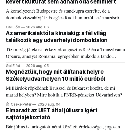
kevert kultúrát sem adnám oda semmiért
A komolyzenét Budapestre és stand-upra cserélte, de a
dombok visszahívják: Forgács Rudi humorról, származásról
és határokról.
Gál Előd
2026 aug. 06
Az amerikaiaktól a kínaiakig: a fél világ
találkozik egy udvarhelyi domboldalon
Tíz ország játékosai érkeznek augusztus 8–9-én a Transylvania
Openre, amelyet Románia legrégebben működő állandó
discgolfpályáján rendeznek meg.
Gál Előd
2026 aug. 05
Megnéztük, hogy mit állítanak helyre
Székelyudvarhelyen 10 millió euróból
Milliárdok röpködnek Brüsszel és Bukarest között, de mi
marad helyben? Mire költik a PNRR-pénzeket Udvarhelyen?
Cseke Péter
2026 aug. 04
Elmaradt az UIET által júliusra ígért
sajtótájékoztató
Bár július is tartogatott némi közéleti érdekességet, jogosan