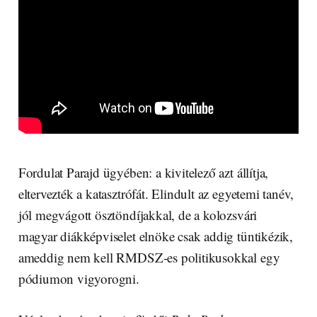
Fordulat Parajd ügyében: a kivitelező azt állítja,
eltervezték a katasztrófát. Elindult az egyetemi tanév,
jól megvágott ösztöndíjakkal, de a kolozsvári
magyar diákképviselet elnöke csak addig tüntikézik,
ameddig nem kell RMDSZ-es politikusokkal egy
pódiumon vigyorogni.