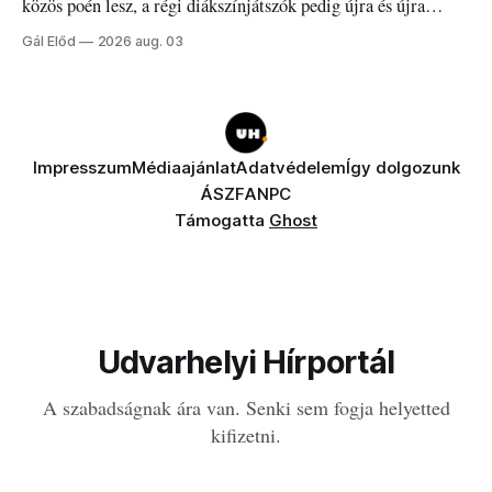
közös poén lesz, a régi diákszínjátszók pedig újra és újra
visszatalálnak egymáshoz.
Gál Előd
2026 aug. 03
Impresszum
Médiaajánlat
Adatvédelem
Így dolgozunk
ÁSZF
ANPC
Támogatta
Ghost
Udvarhelyi Hírportál
A szabadságnak ára van. Senki sem fogja helyetted
kifizetni.