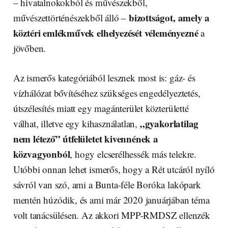
– hivatalnokokból és művészekből,
bizottságot, amely a
művészettörténészekből álló –
köztéri emlékművek elhelyezését véleményezné
a
jövőben.
Az ismerős kategóriából lesznek most is: gáz- és
vízhálózat bővítéséhez szükséges engedélyeztetés,
útszélesítés miatt egy magánterület közterületté
„gyakorlatilag
válhat, illetve egy kihasználatlan,
nem létező” útfelületet kivennének a
közvagyonból
, hogy elcserélhessék más telekre.
Utóbbi onnan lehet ismerős, hogy a Rét utcáról nyíló
sávról van szó, ami a Bunta-féle Boróka lakópark
mentén húzódik, és ami már 2020 januárjában téma
volt tanácsülésen. Az akkori MPP-RMDSZ ellenzék