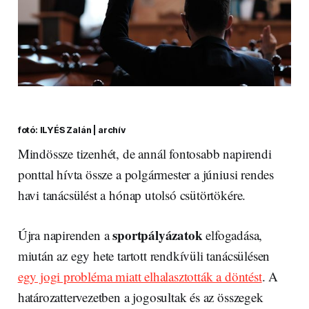
fotó: ILYÉS Zalán | archív
Mindössze tizenhét, de annál fontosabb napirendi
ponttal hívta össze a polgármester a júniusi rendes
havi tanácsülést a hónap utolsó csütörtökére.
sportpályázatok
Újra napirenden a
elfogadása,
miután az egy hete tartott rendkívüli tanácsülésen
egy jogi probléma miatt elhalasztották a döntést
. A
határozattervezetben a jogosultak és az összegek