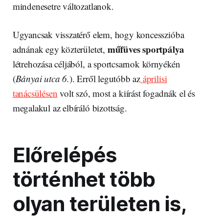
mindenesetre változatlanok.
Ugyancsak visszatérő elem, hogy koncesszióba
műfüves
sportpálya
adnának egy közterületet,
létrehozása céljából, a sportcsarnok környékén
(
Bányai utca 6.
). Erről legutóbb az
áprilisi
tanácsülésen
volt szó, most a kiírást fogadnák el és
megalakul az elbíráló bizottság.
Előrelépés
történhet több
olyan területen is,