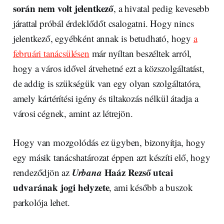
során nem volt jelentkező
, a hivatal pedig kevesebb
járattal próbál érdeklődőt csalogatni. Hogy nincs
jelentkező, egyébként annak is betudható, hogy
a
februári tanácsülésen
már nyíltan beszéltek arról,
hogy a város idővel átvehetné ezt a közszolgáltatást,
de addig is szükségük van egy olyan szolgáltatóra,
amely kártérítési igény és tiltakozás nélkül átadja a
városi cégnek, amint az létrejön.
Hogy van mozgolódás ez ügyben, bizonyítja, hogy
egy másik tanácshatározat éppen azt készíti elő, hogy
Urbana
Haáz Rezső utcai
rendeződjön az
udvarának jogi helyzete
, ami később a buszok
parkolója lehet.