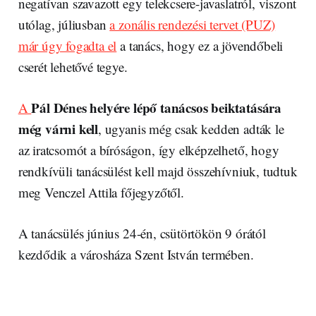
negatívan szavazott egy telekcsere-javaslatról, viszont
utólag, júliusban
a zonális rendezési tervet (PUZ)
már úgy fogadta el
a tanács, hogy ez a jövendőbeli
cserét lehetővé tegye.
Pál Dénes helyére lépő tanácsos beiktatására
A
még várni kell
, ugyanis még csak kedden adták le
az iratcsomót a bíróságon, így elképzelhető, hogy
rendkívüli tanácsülést kell majd összehívniuk, tudtuk
meg Venczel Attila főjegyzőtől.
A tanácsülés június 24-én, csütörtökön 9 órától
kezdődik a városháza Szent István termében.