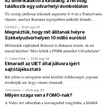
Az amerikaiaktól a kínaiakig: a fél világ
találkozik egy udvarhelyi domboldalon
Tíz ország játékosai érkeznek augusztus 8–9-én a Transylvania
Openre, amelyet Románia legrégebben működő állandó
discgolfpályáján rendeznek meg.
Gál Előd
2026 aug. 05
Megnéztük, hogy mit állítanak helyre
Székelyudvarhelyen 10 millió euróból
Milliárdok röpködnek Brüsszel és Bukarest között, de mi
marad helyben? Mire költik a PNRR-pénzeket Udvarhelyen?
Cseke Péter
2026 aug. 04
Elmaradt az UIET által júliusra ígért
sajtótájékoztató
Bár július is tartogatott némi közéleti érdekességet, jogosan
érezhetjük azt, hogy valami elmaradt.
Tóth Hunor
2026 aug. 03
Milyen szaga van a FOMO-nak?
A Valeo Art táborában a szorongásból rongybaba, a hibából