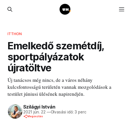
ITTHON
Emelkedő szemétdíj,
sportpályázatok
újratöltve
Új tanácsos még nincs, de a város néhány
kulcsfontosságú területén vannak mozgolódások a
testület júniusi ülésének napirendjén.
Szilágyi István
2021 jún. 22
—
Olvasási idő: 3 perc
Megosztás