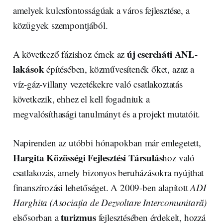
amelyek kulcsfontosságúak a város fejlesztése, a
közügyek szempontjából.
új csereháti ANL-
A következő fázishoz érnek az
lakások
építésében, közművesítenék őket, azaz a
víz-gáz-villany vezetékekre való csatlakoztatás
következik, ehhez el kell fogadniuk a
megvalósíthasági tanulmányt és a projekt mutatóit.
Napirenden az utóbbi hónapokban már emlegetett,
Hargita Közösségi Fejlesztési Társulás
hoz való
csatlakozás, amely bizonyos beruházásokra nyújthat
finanszírozási lehetőséget. A 2009-ben alapított
ADI
Harghita (Asociația de Dezvoltare Intercomunitară)
turizmus
elsősorban a
fejlesztésében érdekelt, hozzá