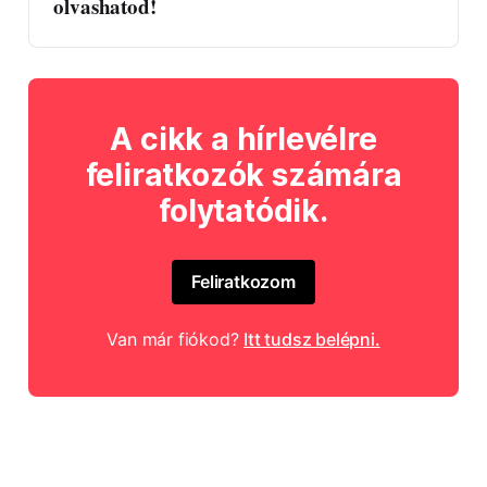
olvashatod!
A cikk a hírlevélre
feliratkozók számára
folytatódik.
Feliratkozom
Van már fiókod?
Itt tudsz belépni.