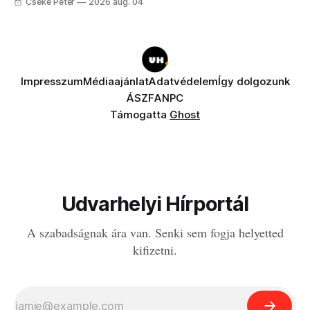
Cseke Péter
2026 aug. 04
Impresszum
Médiaajánlat
Adatvédelem
Így dolgozunk
ÁSZF
ANPC
Támogatta
Ghost
Udvarhelyi Hírportál
A szabadságnak ára van. Senki sem fogja helyetted
kifizetni.