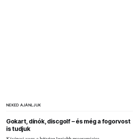
NEKED AJÁNLJUK
Gokart, dínók, discgolf – és még a fogorvost
is tudjuk
Kíváncsi vagy a hétvége legjobb programjaira