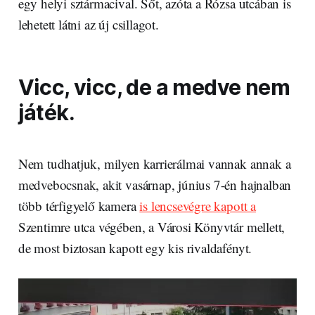
egy helyi sztármacival. Sőt, azóta a Rózsa utcában is
lehetett látni az új csillagot.
Vicc, vicc, de a medve nem
játék.
Nem tudhatjuk, milyen karrierálmai vannak annak a
medvebocsnak, akit vasárnap, június 7-én hajnalban
több térfigyelő kamera
is lencsevégre kapott a
Szentimre utca végében, a Városi Könyvtár mellett,
de most biztosan kapott egy kis rivaldafényt.