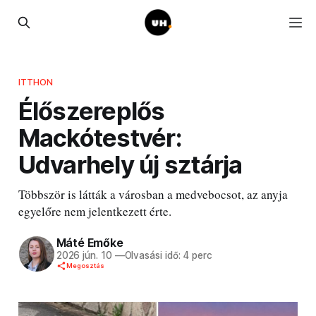
ITTHON
Élőszereplős
Mackótestvér:
Udvarhely új sztárja
Többször is látták a városban a medvebocsot, az anyja
egyelőre nem jelentkezett érte.
Máté Emőke
2026 jún. 10
—
Olvasási idő: 4 perc
Megosztás