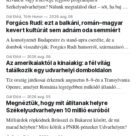
Székelyudvarhelyen? Nálunk megtalálod őket – sőt, ha baj van
a fogaddal, a fogorvosi ügyeletet is!
Gál Előd, Tóth Hunor
2026 aug. 06
Forgács Rudi: ezt a balkáni, román–magyar
kevert kultúrát sem adnám oda semmiért
A komolyzenét Budapestre és stand-upra cserélte, de a
dombok visszahívják: Forgács Rudi humorról, származásról
és határokról.
Gál Előd
2026 aug. 06
Az amerikaiaktól a kínaiakig: a fél világ
találkozik egy udvarhelyi domboldalon
Tíz ország játékosai érkeznek augusztus 8–9-én a Transylvania
Openre, amelyet Románia legrégebben működő állandó
discgolfpályáján rendeznek meg.
Gál Előd
2026 aug. 05
Megnéztük, hogy mit állítanak helyre
Székelyudvarhelyen 10 millió euróból
Milliárdok röpködnek Brüsszel és Bukarest között, de mi
marad helyben? Mire költik a PNRR-pénzeket Udvarhelyen?