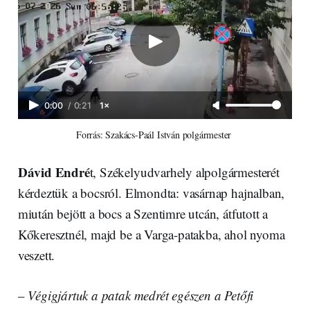
0:00
/
0:21
1×
Forrás: Szakács-Paál István polgármester 
Dávid Endré
t, Székelyudvarhely alpolgármesterét
kérdeztük a bocsról. Elmondta: vasárnap hajnalban,
miután bejött a bocs a Szentimre utcán, átfutott a
Kőkeresztnél, majd be a Varga-patakba, ahol nyoma
veszett.
–
Végigjártuk a patak medrét egészen a Petőfi