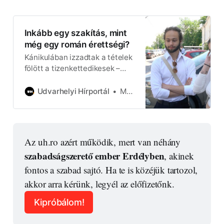
Inkább egy szakítás, mint
még egy román érettségi?
Kánikulában izzadtak a tételek
fölött a tizenkettedikesek –
megkérdeztük, hogy bírták a
meleget, és mi fájna jobban: ez
Udvarhelyi Hírportál
Magyari Tímea
vagy egy szakítás.
Az uh.ro azért működik, mert van néhány 
szabadságszerető ember Erdélyben
, akinek 
fontos a szabad sajtó. Ha te is közéjük tartozol, 
akkor arra kérünk, legyél az előfizetőnk.
Kipróbálom!