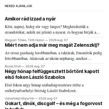
NEKED AJÁNLJUK
Amikor rád izzad a nyár
Klór, naptej, hideg sör vagy lángos? Megkérdeztük a
strandolókat, nekik mi jelenti a nyarat, és hogyan bírják a
kánikulát.
Magyari Tímea, Tóth Hunor
2026 aug. 07
Miért nem adja már meg magát Zelenszkij?
Az orosz gazdaság lerobbanóban, a raktárak, finomítók pedig
felrobbanóban. Akárcsak az ukrán népharag, amikor
elégedetlen vezetőivel.
Buzás Ernő
2026 aug. 07
Négy hónap felfüggesztett börtönt kapott
első fokon László Szabolcs
Első fokon négy hónap szabadságvesztésre ítélte a
székelyudvarhelyi bíróság László Szabolcsot.
Udvarhelyi Hírportál
2026 aug. 07
Gokart, dinók, discgolf – és még a fogorvost