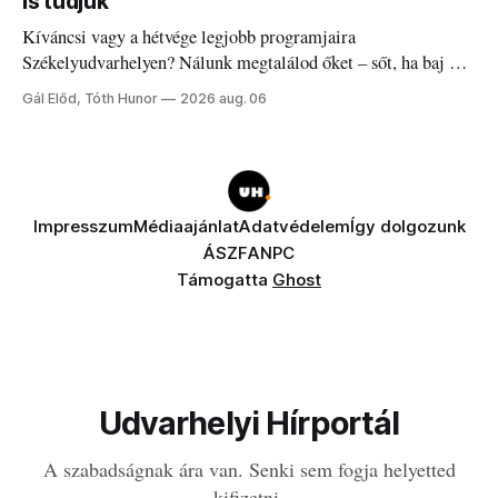
is tudjuk
Kíváncsi vagy a hétvége legjobb programjaira
Székelyudvarhelyen? Nálunk megtalálod őket – sőt, ha baj van
a fogaddal, a fogorvosi ügyeletet is!
Gál Előd, Tóth Hunor
2026 aug. 06
Impresszum
Médiaajánlat
Adatvédelem
Így dolgozunk
ÁSZF
ANPC
Támogatta
Ghost
Udvarhelyi Hírportál
A szabadságnak ára van. Senki sem fogja helyetted
kifizetni.