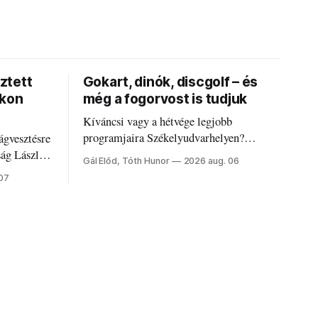
ztett
Gokart, dinók, discgolf – és
okon
még a fogorvost is tudjuk
Kíváncsi vagy a hétvége legjobb
programjaira Székelyudvarhelyen?
ágvesztésre
Nálunk megtalálod őket – sőt, ha baj van a
ság László
Gál Előd, Tóth Hunor
2026 aug. 06
fogaddal, a fogorvosi ügyeletet is!
 07