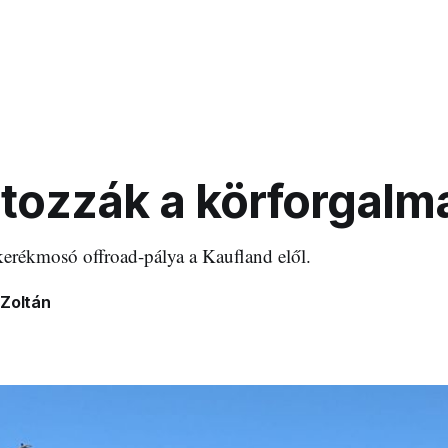
ltozzák a körforgalm
erékmosó offroad-pálya a Kaufland elől.
 Zoltán