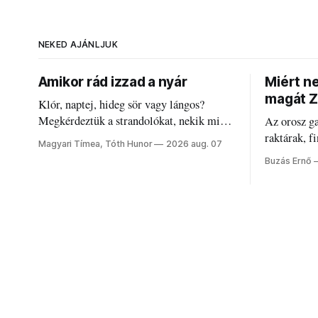
NEKED AJÁNLJUK
Amikor rád izzad a nyár
Miért n
magát Z
Klór, naptej, hideg sör vagy lángos?
Megkérdeztük a strandolókat, nekik mi
Az orosz g
jelenti a nyarat, és hogyan bírják a
raktárak, f
Magyari Tímea, Tóth Hunor
2026 aug. 07
kánikulát.
Akárcsak a
Buzás Ernő
elégedetlen