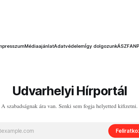
mpresszum
Médiaajánlat
Adatvédelem
Így dolgozunk
ÁSZF
AN
Udvarhelyi Hírportál
A szabadságnak ára van. Senki sem fogja helyetted kifizetni.
Feliratk