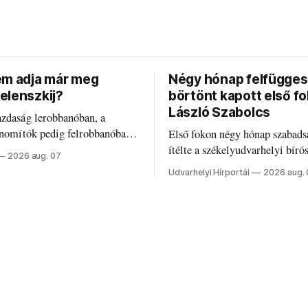
em adja már meg
Négy hónap felfügges
elenszkij?
börtönt kapott első f
László Szabolcs
azdaság lerobbanóban, a
inomítók pedig felrobbanóban.
Első fokon négy hónap szabads
z ukrán népharag, amikor
ítélte a székelyudvarhelyi bíró
2026 aug. 07
 vezetőivel.
Szabolcsot.
Udvarhelyi Hírportál
2026 aug.