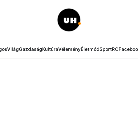
gos
Világ
Gazdaság
Kultúra
Vélemény
Életmód
Sport
RO
Faceboo