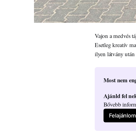
Vajon a medvés táj
Esetleg kreatív ma
ilyen látvány utá
Most nem eng
Ajánld fel n
Bővebb inform
Felajánlom