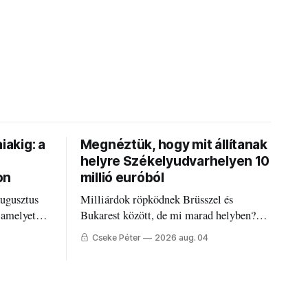
iakig: a
Megnéztük, hogy mit állítanak
helyre Székelyudvarhelyen 10
on
millió euróból
augusztus
Milliárdok röpködnek Brüsszel és
 amelyet
Bukarest között, de mi marad helyben?
állandó
Mire költik a PNRR-pénzeket
Cseke Péter
2026 aug. 04
g.
Udvarhelyen?