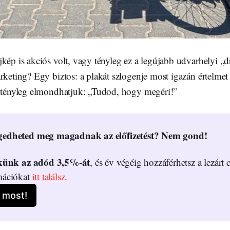
kép is akciós volt, vagy tényleg ez a legújabb udvarhelyi „dr
rketing? Egy biztos: a plakát szlogenje most igazán értelmet
n tényleg elmondhatjuk: „Tudod, hogy megéri!”
edheted meg magadnak az előfizetést? Nem gond!
ekünk az adód 3,5%-át
, és év végéig hozzáférhetsz a lezárt 
ációkat 
itt találsz
.
 most!