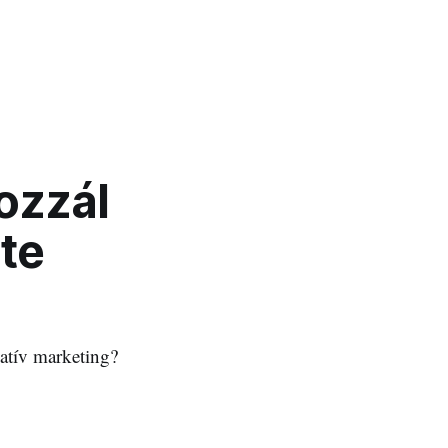
ozzál
 te
eatív marketing?