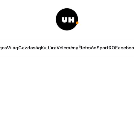
gos
Világ
Gazdaság
Kultúra
Vélemény
Életmód
Sport
RO
Faceboo