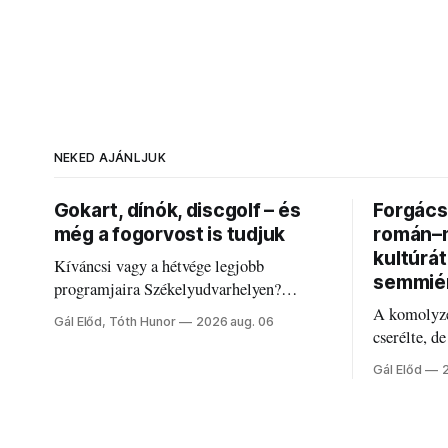
NEKED AJÁNLJUK
Gokart, dínók, discgolf – és
Forgács 
még a fogorvost is tudjuk
román–m
kultúrá
Kíváncsi vagy a hétvége legjobb
semmié
programjaira Székelyudvarhelyen?
Nálunk megtalálod őket – sőt, ha baj van a
A komolyze
Gál Előd, Tóth Hunor
2026 aug. 06
fogaddal, a fogorvosi ügyeletet is!
cserélte, d
Forgács Ru
Gál Előd
határokról.