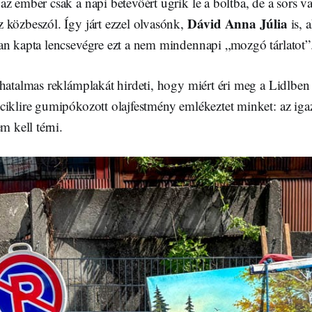
z ember csak a napi betevőért ugrik le a boltba, de a sors 
Dávid Anna Júlia
 közbeszól. Így járt ezzel olvasónk,
is, 
an kapta lencsevégre ezt a nem mindennapi „mozgó tárlatot”
hatalmas reklámplakát hirdeti, hogy miért éri meg a Lidlben 
iklire gumipókozott olajfestmény emlékeztet minket: az igazi
m kell térni.