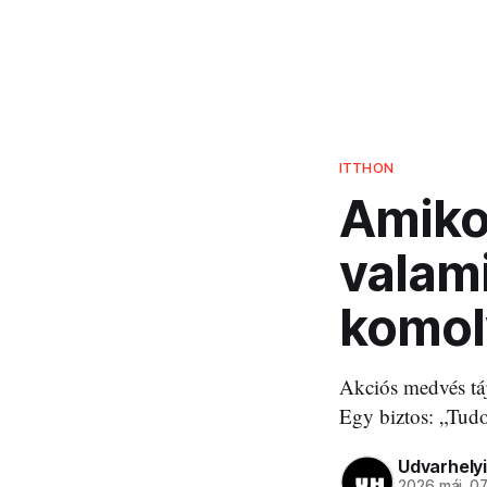
ITTHON
Amiko
valami
komol
Akciós medvés táj
Egy biztos: „Tud
Udvarhelyi
2026 máj. 0