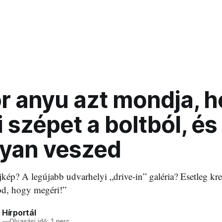
r anyu azt mondja, h
 szépet a boltból, és
yan veszed
kép? A legújabb udvarhelyi „drive-in” galéria? Esetleg kr
od, hogy megéri!”
 Hírportál
7
—
Olvasási idő: 1 perc