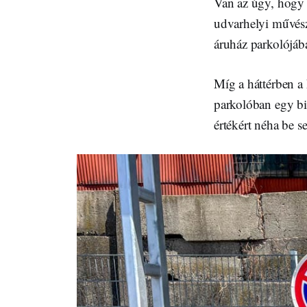
Van az úgy, hogy a
udvarhelyi művész
áruház parkolójáb
Míg a háttérben a 
parkolóban egy bic
értékért néha be se