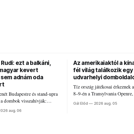
Rudi: ezt a balkáni,
Az amerikaiaktól a kína
agyar kevert
fél világ találkozik egy
t sem adnám oda
udvarhelyi domboldal
rt
Tíz ország játékosai érkeznek 
8–9-én a Transylvania Openre,
nét Budapestre és stand-upra
Románia legrégebben működő 
e a dombok visszahívják:
Gál Előd
2026 aug. 05
discgolfpályáján rendeznek me
di humorról, származásról és
2026 aug. 06