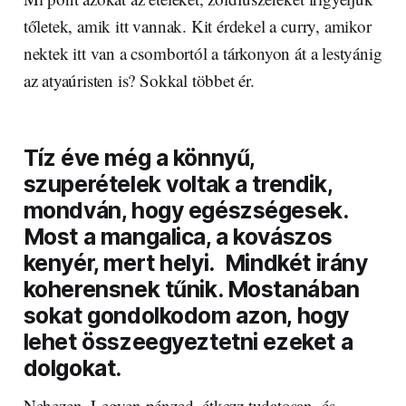
tőletek, amik itt vannak. Kit érdekel a curry, amikor
nektek itt van a csombortól a tárkonyon át a lestyánig
az atyaúristen is? Sokkal többet ér.
Tíz éve még a könnyű,
szuperételek voltak a trendik,
mondván, hogy egészségesek.
Most a mangalica, a kovászos
kenyér, mert helyi. Mindkét irány
koherensnek tűnik. Mostanában
sokat gondolkodom azon, hogy
lehet összeegyeztetni ezeket a
dolgokat.
Nehezen. Legyen pénzed, étkezz tudatosan, és