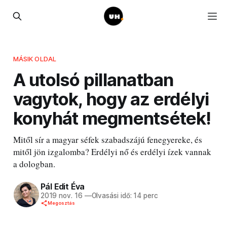
MÁSIK OLDAL
A utolsó pillanatban
vagytok, hogy az erdélyi
konyhát megmentsétek!
Mitől sír a magyar séfek szabadszájú fenegyereke, és
mitől jön izgalomba? Erdélyi nő és erdélyi ízek vannak
a dologban.
Pál Edit Éva
2019 nov. 16
—
Olvasási idő: 14 perc
Megosztás