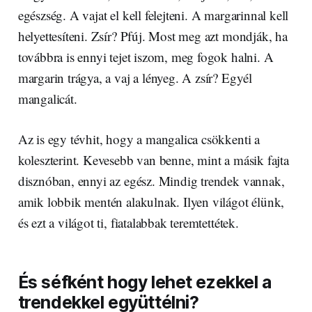
egészség. A vajat el kell felejteni. A margarinnal kell
helyettesíteni. Zsír? Pfúj. Most meg azt mondják, ha
továbbra is ennyi tejet iszom, meg fogok halni. A
margarin trágya, a vaj a lényeg. A zsír? Egyél
mangalicát.
Az is egy tévhit, hogy a mangalica csökkenti a
koleszterint. Kevesebb van benne, mint a másik fajta
disznóban, ennyi az egész. Mindig trendek vannak,
amik lobbik mentén alakulnak. Ilyen világot élünk,
és ezt a világot ti, fiatalabbak teremtettétek.
És séfként hogy lehet ezekkel a
trendekkel együttélni?