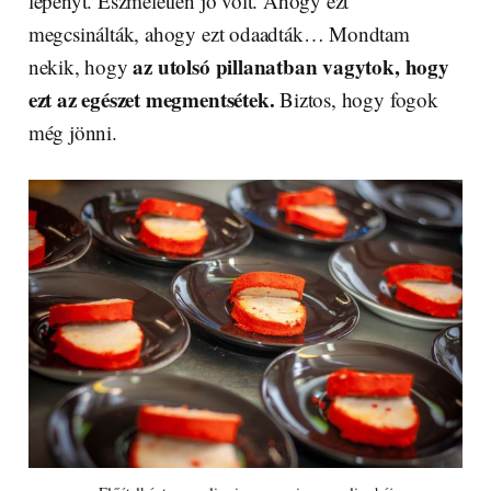
lepényt. Eszméletlen jó volt. Ahogy ezt
megcsinálták, ahogy ezt odaadták… Mondtam
az utolsó pillanatban vagytok, hogy
nekik, hogy
ezt az egészet megmentsétek.
Biztos, hogy fogok
még jönni.