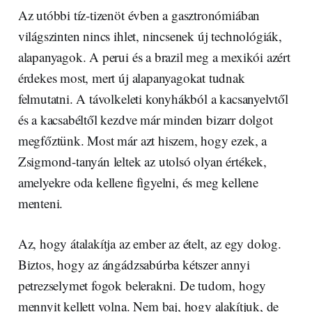
Az utóbbi tíz-tizenöt évben a gasztronómiában
világszinten nincs ihlet, nincsenek új technológiák,
alapanyagok. A perui és a brazil meg a mexikói azért
érdekes most, mert új alapanyagokat tudnak
felmutatni. A távolkeleti konyhákból a kacsanyelvtől
és a kacsabéltől kezdve már minden bizarr dolgot
megfőztünk. Most már azt hiszem, hogy ezek, a
Zsigmond-tanyán leltek az utolsó olyan értékek,
amelyekre oda kellene figyelni, és meg kellene
menteni.
Az, hogy átalakítja az ember az ételt, az egy dolog.
Biztos, hogy az ángádzsabúrba kétszer annyi
petrezselymet fogok belerakni. De tudom, hogy
mennyit kellett volna. Nem baj, hogy alakítjuk, de