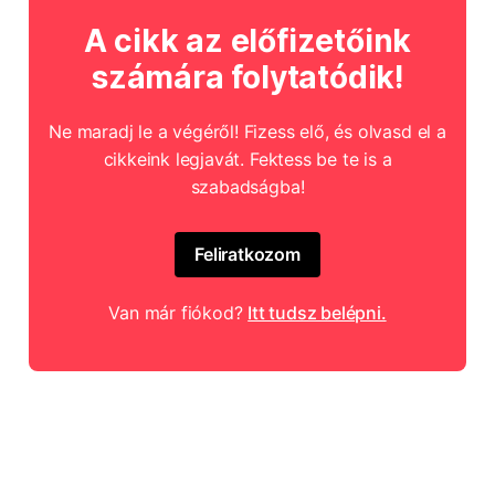
A cikk az előfizetőink
számára folytatódik!
Ne maradj le a végéről! Fizess elő, és olvasd el a
cikkeink legjavát. Fektess be te is a
szabadságba!
Feliratkozom
Van már fiókod?
Itt tudsz belépni.