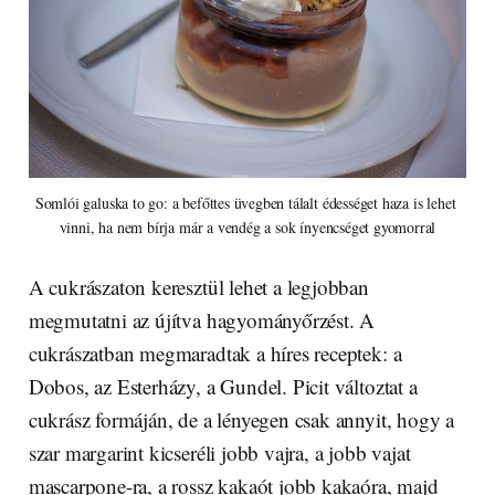
Somlói galuska to go: a befőttes üvegben tálalt édességet haza is lehet 
vinni, ha nem bírja már a vendég a sok ínyencséget gyomorral
A cukrászaton keresztül lehet a legjobban
megmutatni az újítva hagyományőrzést. A
cukrászatban megmaradtak a híres receptek: a
Dobos, az Esterházy, a Gundel. Picit változtat a
cukrász formáján, de a lényegen csak annyit, hogy a
szar margarint kicseréli jobb vajra, a jobb vajat
mascarpone-ra, a rossz kakaót jobb kakaóra, majd