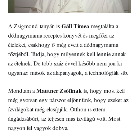
Gáll Tímea
A Zsigmond-tanyán is
megtalálta a
dédnagymama receptes könyvét és megfőzi az
ételeket, csakhogy ő még evett a dédnagymama
főztjéből. Tudja, hogy milyennek kell lennie annak
az ételnek. De több száz évvel később nem jön ki
ugyanaz: mások az alapanyagok, a technológiák stb.
Mautner Zsófinak
Mondtam a
is, hogy most kell
még gyorsan egy párszor eljönnünk, hogy ezeket az
ízvilágokat még elcsípjük. Otthon is ettem
ángádzsábúrt, az teljesen más ízvilágú volt. Most
nagyon fel vagyok dobva.