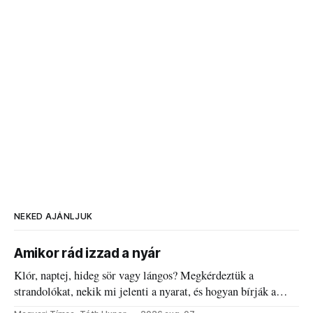
NEKED AJÁNLJUK
Amikor rád izzad a nyár
Klór, naptej, hideg sör vagy lángos? Megkérdeztük a
strandolókat, nekik mi jelenti a nyarat, és hogyan bírják a
kánikulát.