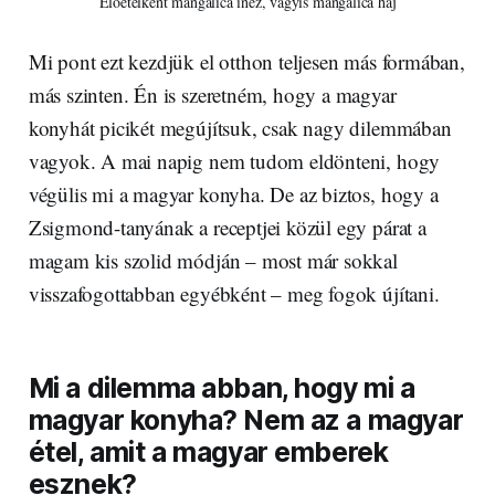
Előételként mangalica inez, vagyis mangalica háj
Mi pont ezt kezdjük el otthon teljesen más formában,
más szinten. Én is szeretném, hogy a magyar
konyhát picikét megújítsuk, csak nagy dilemmában
vagyok. A mai napig nem tudom eldönteni, hogy
végülis mi a magyar konyha. De az biztos, hogy a
Zsigmond-tanyának a receptjei közül egy párat a
magam kis szolid módján – most már sokkal
visszafogottabban egyébként – meg fogok újítani.
Mi a dilemma abban, hogy mi a
magyar konyha? Nem az a magyar
étel, amit a magyar emberek
esznek?