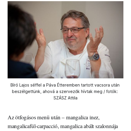
Bíró Lajos séffel a Páva Étteremben tartott vacsora után 
beszélgettünk, ahová a szervezők hívtak meg / fotók: 
SZÁSZ Attila
Az ötfogásos menü után – mangalica inez,
mangalicafül-carpacció, mangalica abált szalonnája