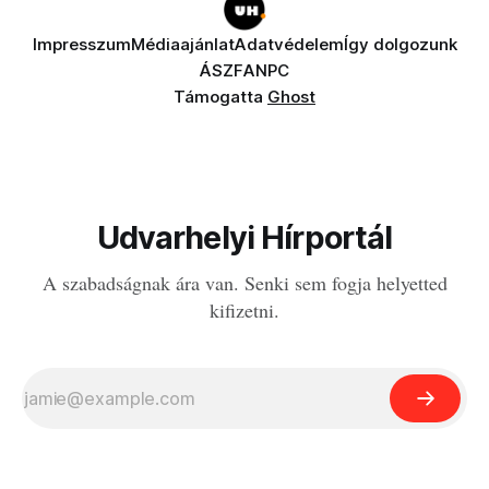
Impresszum
Médiaajánlat
Adatvédelem
Így dolgozunk
ÁSZF
ANPC
Támogatta
Ghost
Udvarhelyi Hírportál
A szabadságnak ára van. Senki sem fogja helyetted
kifizetni.