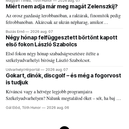
Magyari Tímea, Tóth Hunor
2026 aug. 07
Miért nem adja már meg magát Zelenszkij?
Az orosz gazdaság lerobbanóban, a raktárak, finomítók pedig
felrobbanóban. Akárcsak az ukrán népharag, amikor
elégedetlen vezetőivel.
Buzás Ernő
2026 aug. 07
Négy hónap felfüggesztett börtönt kapott
első fokon László Szabolcs
Első fokon négy hónap szabadságvesztésre ítélte a
székelyudvarhelyi bíróság László Szabolcsot.
Udvarhelyi Hírportál
2026 aug. 07
Gokart, dinók, discgolf – és még a fogorvost
is tudjuk
Kíváncsi vagy a hétvége legjobb programjaira
Székelyudvarhelyen? Nálunk megtalálod őket – sőt, ha baj van
a fogaddal, a fogorvosi ügyeletet is!
Gál Előd, Tóth Hunor
2026 aug. 06