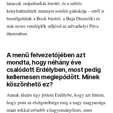
lazaccal, májashurkás rizottó, és a szőrös
konyhatündérek mennyei somlói galuskája – erről is
beszélgettünk a Bock bisztró, a Buja Disznó(k) és
más neves vendéglők séfjével az udvarhelyi Páva
étteremben.
A menü felvezetőjében azt
mondta, hogy néhány éve
csalódott Erdélyben, most pedig
kellemesen meglepődött. Minek
köszönhető ez?
Annak idején úgy jöttem Erdélybe, hogy azt hittem,
hogy pont az elszigeteltsége meg a nagy magyarsága
miatt sokkal erősebb a hagyományőrzés, mint