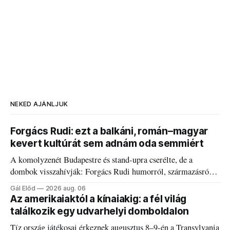
NEKED AJÁNLJUK
Forgács Rudi: ezt a balkáni, román–magyar
kevert kultúrát sem adnám oda semmiért
A komolyzenét Budapestre és stand-upra cserélte, de a
dombok visszahívják: Forgács Rudi humorról, származásról
és határokról.
Gál Előd
2026 aug. 06
Az amerikaiaktól a kínaiakig: a fél világ
találkozik egy udvarhelyi domboldalon
Tíz ország játékosai érkeznek augusztus 8–9-én a Transylvania