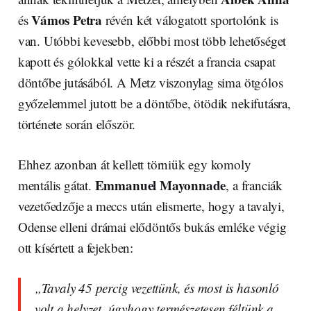
Vámos Petra
és
révén két válogatott sportolónk is
van. Utóbbi kevesebb, előbbi most több lehetőséget
kapott és gólokkal vette ki a részét a francia csapat
döntőbe jutásából. A Metz viszonylag sima ötgólos
győzelemmel jutott be a döntőbe, ötödik nekifutásra,
története során először.
Ehhez azonban át kellett törniük egy komoly
Emmanuel Mayonnade
mentális gátat.
, a franciák
vezetőedzője a meccs után elismerte, hogy a tavalyi,
Odense elleni drámai elődöntős bukás emléke végig
ott kísértett a fejekben:
„Tavaly 45 percig vezettünk, és most is hasonló
volt a helyzet, úgyhogy természetesen féltünk a