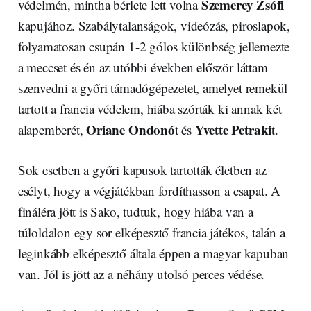
Szemerey Zsófi
védelmén, mintha bérlete lett volna
kapujához. Szabálytalanságok, videózás, piroslapok,
folyamatosan csupán 1-2 gólos különbség jellemezte
a meccset és én az utóbbi években először láttam
szenvedni a győri támadógépezetet, amelyet remekül
tartott a francia védelem, hiába szórták ki annak két
Oriane Ondonó
Yvette Petraki
alapemberét,
t és
t.
Sok esetben a győri kapusok tartották életben az
esélyt, hogy a végjátékban fordíthasson a csapat. A
fináléra jött is Sako, tudtuk, hogy hiába van a
túloldalon egy sor elképesztő francia játékos, talán a
leginkább elképesztő általa éppen a magyar kapuban
van. Jól is jött az a néhány utolsó perces védése.