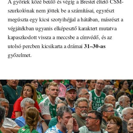
A győriek közé beülő és végig a Brestet éltető CSM-
szurkolónak nem jöttek be a számításai, egyrészt
megúszta egy kicsi szotyihéjjal a hátában, másrészt a
végjátékban ugyanis elképesztő karaktert mutatva
kapaszkodott vissza a meccsbe a címvédő, és az
31–30-as
utolsó percben kicsikarta a drámai
győzelmet.