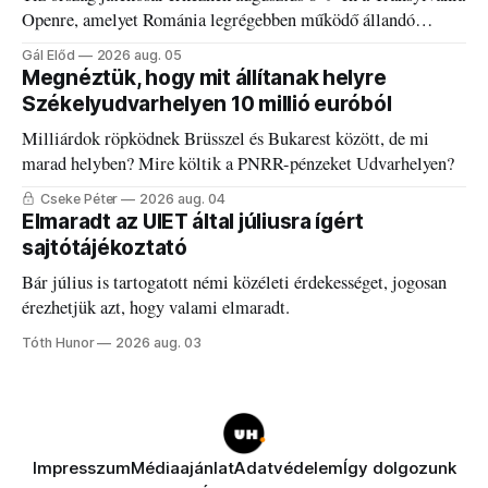
Openre, amelyet Románia legrégebben működő állandó
discgolfpályáján rendeznek meg.
Gál Előd
2026 aug. 05
Megnéztük, hogy mit állítanak helyre
Székelyudvarhelyen 10 millió euróból
Milliárdok röpködnek Brüsszel és Bukarest között, de mi
marad helyben? Mire költik a PNRR-pénzeket Udvarhelyen?
Cseke Péter
2026 aug. 04
Elmaradt az UIET által júliusra ígért
sajtótájékoztató
Bár július is tartogatott némi közéleti érdekességet, jogosan
érezhetjük azt, hogy valami elmaradt.
Tóth Hunor
2026 aug. 03
Impresszum
Médiaajánlat
Adatvédelem
Így dolgozunk