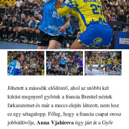
Jöhetett a második elődöntő, ahol az utóbbi két
kiírást megnyerő győriek a francia Bresttel néztek
farkasszemet és már a meccs elején látszott, nem lesz
ez egy sétagalopp. Főleg, hogy a francia csapat orosz
Anna Vjahireva
jobbátlövője,
úgy járt át a Győr