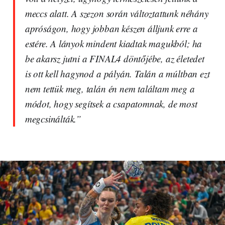
meccs alatt. A szezon során változtattunk néhány
apróságon, hogy jobban készen álljunk erre a
estére. A lányok mindent kiadtak magukból; ha
be akarsz jutni a FINAL4 döntőjébe, az életedet
is ott kell hagynod a pályán. Talán a múltban ezt
nem tettük meg, talán én nem találtam meg a
módot, hogy segítsek a csapatomnak, de most
megcsinálták.”