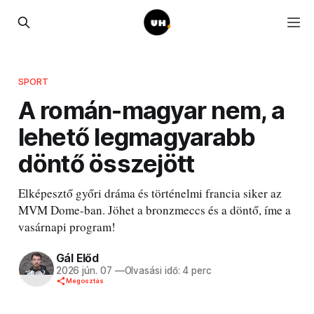
SPORT
A román-magyar nem, a
lehető legmagyarabb
döntő összejött
Elképesztő győri dráma és történelmi francia siker az
MVM Dome-ban. Jöhet a bronzmeccs és a döntő, íme a
vasárnapi program!
Gál Előd
2026 jún. 07
—
Olvasási idő: 4 perc
Megosztás