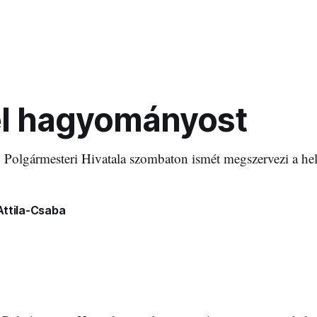
l hagyományost
 Polgármesteri Hivatala szombaton ismét megszervezi a he
Attila-Csaba
8