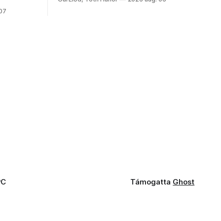
fogaddal, a fogorvosi ügyeletet is!
 07
PC
Támogatta
Ghost