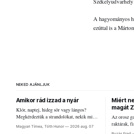
Székelyudvarhely 
A hagyományos hel
ezúttal is a Márto
NEKED AJÁNLJUK
Amikor rád izzad a nyár
Miért n
magát Z
Klór, naptej, hideg sör vagy lángos?
Megkérdeztük a strandolókat, nekik mi
Az orosz g
jelenti a nyarat, és hogyan bírják a
raktárak, f
Magyari Tímea, Tóth Hunor
2026 aug. 07
kánikulát.
Akárcsak a
Buzás Ernő