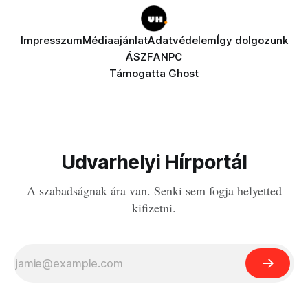
Impresszum
Médiaajánlat
Adatvédelem
Így dolgozunk
ÁSZF
ANPC
Támogatta
Ghost
Udvarhelyi Hírportál
A szabadságnak ára van. Senki sem fogja helyetted
kifizetni.