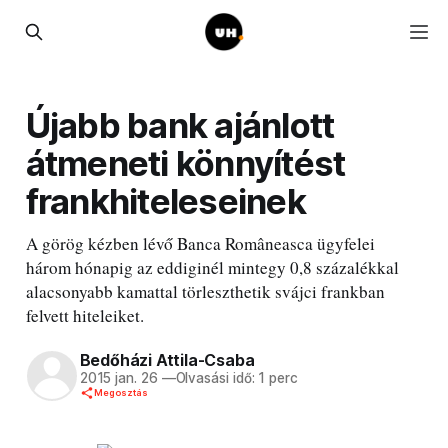
Újabb bank ajánlott
átmeneti könnyítést
frankhiteleseinek
A görög kézben lévő Banca Româneasca ügyfelei
három hónapig az eddiginél mintegy 0,8 százalékkal
alacsonyabb kamattal törleszthetik svájci frankban
felvett hiteleiket.
Bedőházi Attila-Csaba
2015 jan. 26
—
Olvasási idő: 1 perc
Megosztás