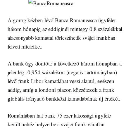
A görög kézben lévő Banca Romaneasca ügyfelei
három hónapig az eddiginél mintegy 0,8 százalékkal
alacsonyabb kamattal törleszthetik svájci frankban
felvett hiteleiket.
A bank úgy döntött: a következő három hónapban a
jelenleg -0,954 százalékon (negatív tartományban)
lévő frank Libor kamatlábat veszi alapul, egészen
addig, amíg a londoni piacon közzéteszik a frank
globális irányadó bankközi kamatlábának új értékét.
Romániában hat bank 75 ezer lakossági ügyfele
került nehéz helyzetbe a svájci frank váratlan