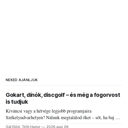
NEKED AJÁNLJUK
Gokart, dínók, discgolf – és még a fogorvost
is tudjuk
Kíváncsi vagy a hétvége legjobb programjaira
Székelyudvarhelyen? Nálunk megtalálod őket – sőt, ha baj van
a fogaddal, a fogorvosi ügyeletet is!
Gál Előd, Tóth Hunor
2026 aug. 06