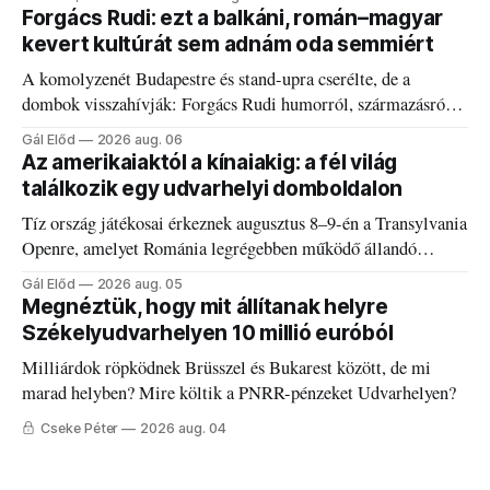
Forgács Rudi: ezt a balkáni, román–magyar
kevert kultúrát sem adnám oda semmiért
A komolyzenét Budapestre és stand-upra cserélte, de a
dombok visszahívják: Forgács Rudi humorról, származásról
és határokról.
Gál Előd
2026 aug. 06
Az amerikaiaktól a kínaiakig: a fél világ
találkozik egy udvarhelyi domboldalon
Tíz ország játékosai érkeznek augusztus 8–9-én a Transylvania
Openre, amelyet Románia legrégebben működő állandó
discgolfpályáján rendeznek meg.
Gál Előd
2026 aug. 05
Megnéztük, hogy mit állítanak helyre
Székelyudvarhelyen 10 millió euróból
Milliárdok röpködnek Brüsszel és Bukarest között, de mi
marad helyben? Mire költik a PNRR-pénzeket Udvarhelyen?
Cseke Péter
2026 aug. 04