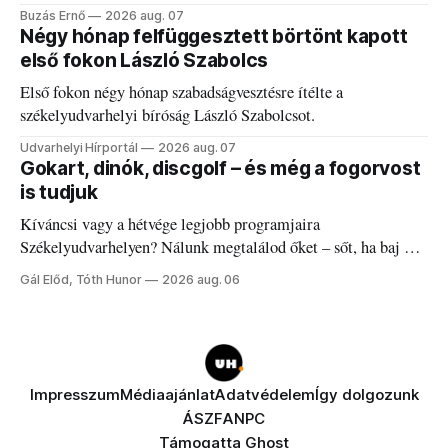
elégedetlen vezetőivel.
Buzás Ernő
2026 aug. 07
Négy hónap felfüggesztett börtönt kapott
első fokon László Szabolcs
Első fokon négy hónap szabadságvesztésre ítélte a
székelyudvarhelyi bíróság László Szabolcsot.
Udvarhelyi Hírportál
2026 aug. 07
Gokart, dinók, discgolf – és még a fogorvost
is tudjuk
Kíváncsi vagy a hétvége legjobb programjaira
Székelyudvarhelyen? Nálunk megtalálod őket – sőt, ha baj van
a fogaddal, a fogorvosi ügyeletet is!
Gál Előd, Tóth Hunor
2026 aug. 06
Impresszum
Médiaajánlat
Adatvédelem
Így dolgozunk
ÁSZF
ANPC
Támogatta
Ghost