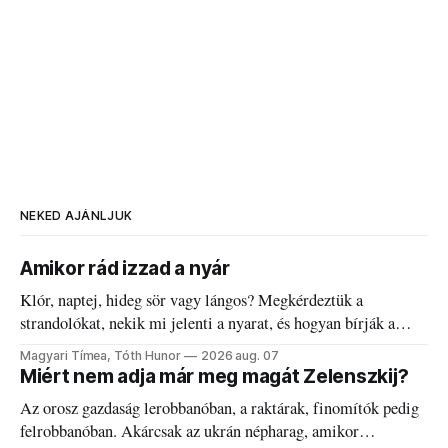
NEKED AJÁNLJUK
Amikor rád izzad a nyár
Klór, naptej, hideg sör vagy lángos? Megkérdeztük a
strandolókat, nekik mi jelenti a nyarat, és hogyan bírják a
kánikulát.
Magyari Tímea, Tóth Hunor
2026 aug. 07
Miért nem adja már meg magát Zelenszkij?
Az orosz gazdaság lerobbanóban, a raktárak, finomítók pedig
felrobbanóban. Akárcsak az ukrán népharag, amikor