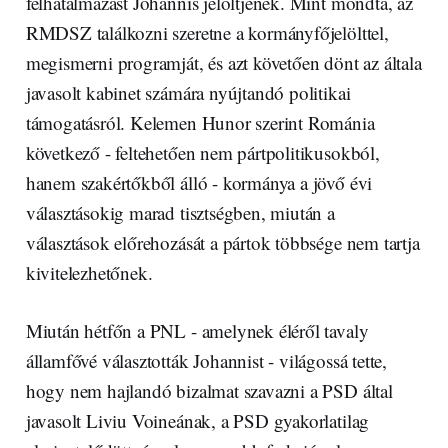
felhatalmazást Johannis jelöltjének. Mint mondta, az
RMDSZ találkozni szeretne a kormányfőjelölttel,
megismerni programját, és azt követően dönt az általa
javasolt kabinet számára nyújtandó politikai
támogatásról. Kelemen Hunor szerint Románia
következő - feltehetően nem pártpolitikusokból,
hanem szakértőkből álló - kormánya a jövő évi
választásokig marad tisztségben, miután a
választások előrehozását a pártok többsége nem tartja
kivitelezhetőnek.
Miután hétfőn a PNL - amelynek éléről tavaly
államfővé választották Johannist - világossá tette,
hogy nem hajlandó bizalmat szavazni a PSD által
javasolt Liviu Voineának, a PSD gyakorlatilag