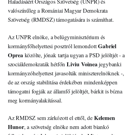
Haladásáért Országos Szövetség (UNPR) és
valószínűleg a Romániai Magyar Demokrata
Szövetség (RMDSZ) támogatására is számíthat.
Az UNPR elnöke, a belügyminisztérium és
Gabriel
kormányfőhelyettesi posztról lemondott
Oprea
közölte, jónak tartja ugyan a PSD jelöltjét - a
Liviu Voinea
szociáldemokraták hétfőn
jegybanki
kormányzóhelyettest javasolták miniszterelnöknek -,
de az ország stabilitása érdekében mindenképpen
támogatni fogják az államfő jelöltjét, bárkit is bízna
meg kormányalakítással.
Kelemen
Az RMDSZ sem zárkózott el ettől, de
Hunor
, a szövetség elnöke nem adott biankó