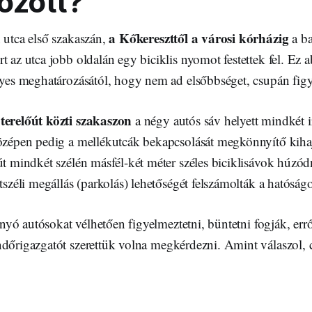
tozott?
a Kőkereszttől a városi kórházig
 utca első szakaszán,
a ba
t az utca jobb oldalán egy biciklis nyomot festettek fel. Ez
nyes meghatározásától, hogy nem ad elsőbbséget, csupán figy
terelőút közti szakaszon
a négy autós sáv helyett mindkét 
középen pedig a mellékutcák bekapcsolását megkönnyítő kihaj
út mindkét szélén másfél-két méter széles biciklisávok húzód
útszéli megállás (parkolás) lehetőségét felszámolták a hatóság
 hányó autósokat vélhetően figyelmeztetni, büntetni fogják, err
ndőrigazgatót szerettük volna megkérdezni. Amint válaszol, c