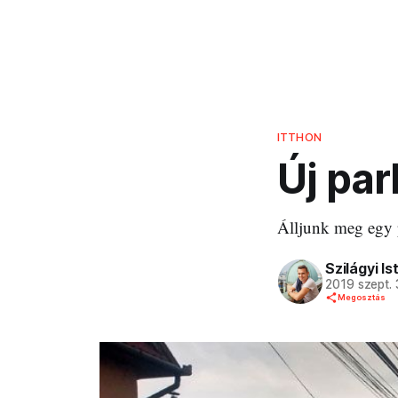
ITTHON
Új pa
Álljunk meg egy p
Szilágyi Is
2019 szept.
Megosztás