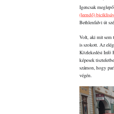
Igencsak meglepőd
(leendő) biciklisá
Bethlenfalvi út sz
Volt, aki mit sem 
is szokott. Az el
Közlekedési Infó 
képesek tiszteletb
számon, hogy park
végén.