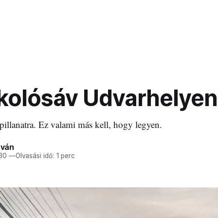
rkolósáv Udvarhelye
illanatra. Ez valami más kell, hogy legyen.
tván
 30
—
Olvasási idő: 1 perc