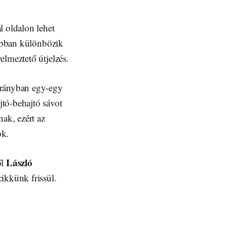
l oldalon lehet
 abban különbözik
elmeztető útjelzés.
irányban egy-egy
tó-behajtó sávot
nak, ezért az
ok.
László
ől
ikkünk frissül.