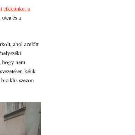
i cikkünket a
 utca és a
kolt, ahol azelőtt
rhelyszéki
a, hogy nem
osvezetésen kérik
biciklis szezon