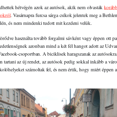
hettek hétvégén azok az autósok, akik nem olvasták
korább
vokról
. Vasárnapra furcsa sárga csíkok jelentek meg a Bethlen
élén, és nem mindenki tudott mit kezdeni velük.
törődve használta tovább forgalmi sávként vagy éppen ott par
égedetlenségnek azonban mind a két fél hangot adott az Udva
Facebook-csoportban. A biciklisek haragszanak az autósokr
en tartani az új rendet, az autósok pedig sokkal inkább a vár
olóhelyeket számoltak fel, és nem értik, hogy miért éppen a 