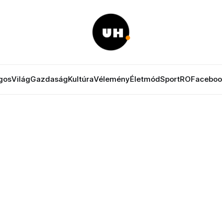
gos
Világ
Gazdaság
Kultúra
Vélemény
Életmód
Sport
RO
Faceboo