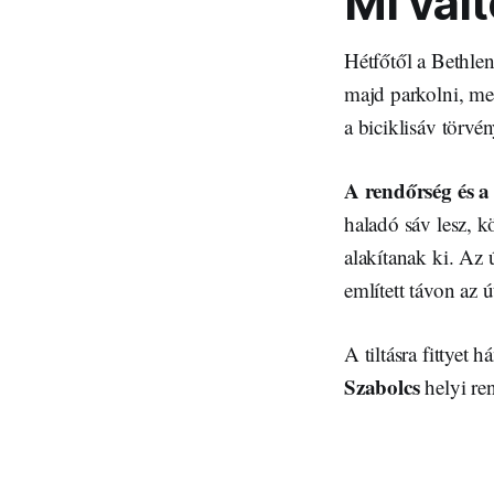
Mi vál
Hétfőtől a Bethlen
majd parkolni, mer
a biciklisáv törvé
A rendőrség és a 
haladó sáv lesz, 
alakítanak ki. Az 
említett távon az 
A tiltásra fittyet
Szabolcs
helyi re