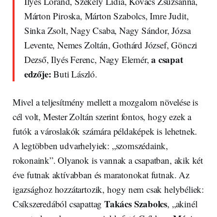
Ilyés Lóránd, Székely Lídia, Kovács Zsuzsanna,
Márton Piroska, Márton Szabolcs, Imre Judit,
Sinka Zsolt, Nagy Csaba, Nagy Sándor, Józsa
Levente, Nemes Zoltán, Gothárd József, Gönczi
a csapat
Dezső, Ilyés Ferenc, Nagy Elemér,
edzője:
Buti László.
Mivel a teljesítmény mellett a mozgalom növelése is
cél volt, Mester Zoltán szerint fontos, hogy ezek a
futók a városlakók számára példaképek is lehetnek.
A legtöbben udvarhelyiek: „szomszédaink,
rokonaink”. Olyanok is vannak a csapatban, akik két
éve futnak aktívabban és maratonokat futnak. Az
igazsághoz hozzátartozik, hogy nem csak helybéliek:
Takács Szabolcs
Csíkszeredából csapattag
, „akinél