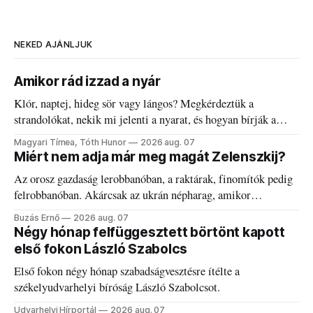
NEKED AJÁNLJUK
Amikor rád izzad a nyár
Klór, naptej, hideg sör vagy lángos? Megkérdeztük a
strandolókat, nekik mi jelenti a nyarat, és hogyan bírják a
kánikulát.
Magyari Tímea, Tóth Hunor
2026 aug. 07
Miért nem adja már meg magát Zelenszkij?
Az orosz gazdaság lerobbanóban, a raktárak, finomítók pedig
felrobbanóban. Akárcsak az ukrán népharag, amikor
elégedetlen vezetőivel.
Buzás Ernő
2026 aug. 07
Négy hónap felfüggesztett börtönt kapott
első fokon László Szabolcs
Első fokon négy hónap szabadságvesztésre ítélte a
székelyudvarhelyi bíróság László Szabolcsot.
Udvarhelyi Hírportál
2026 aug. 07