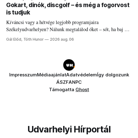
Gokart, dinók, discgolf – és még a fogorvost
is tudjuk
Kíváncsi vagy a hétvége legjobb programjaira
Székelyudvarhelyen? Nálunk megtalálod őket – sőt, ha baj van
a fogaddal, a fogorvosi ügyeletet is!
Gál Előd, Tóth Hunor
2026 aug. 06
Impresszum
Médiaajánlat
Adatvédelem
Így dolgozunk
ÁSZF
ANPC
Támogatta
Ghost
Udvarhelyi Hírportál