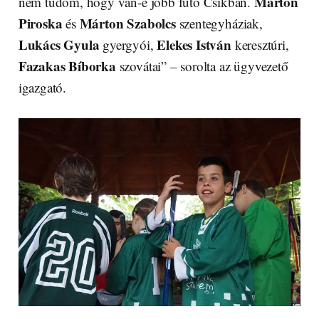
Márton
nem tudom, hogy van-e jobb futó Csíkban.
Piroska
Márton Szabolcs
és
szentegyháziak,
Lukács Gyula
Elekes István
gyergyói,
keresztúri,
Fazakas Bíborka
szovátai” – sorolta az ügyvezető
igazgató.