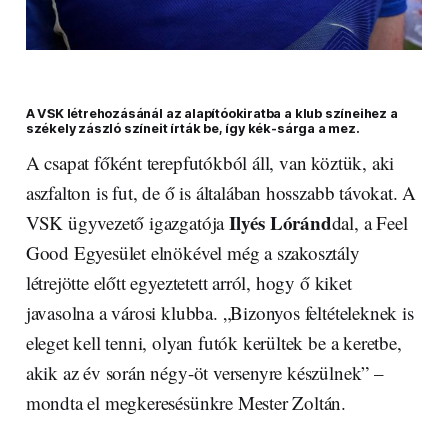
A VSK létrehozásánál az alapítóokiratba a klub színeihez a
székely zászló színeit írták be, így kék-sárga a mez.
A csapat főként terepfutókból áll, van köztük, aki
aszfalton is fut, de ő is általában hosszabb távokat. A
Ilyés Lóránd
VSK ügyvezető igazgatója
dal, a Feel
Good Egyesület elnökével még a szakosztály
létrejötte előtt egyeztetett arról, hogy ő kiket
javasolna a városi klubba. „Bizonyos feltételeknek is
eleget kell tenni, olyan futók kerültek be a keretbe,
akik az év során négy-öt versenyre készülnek” –
mondta el megkeresésünkre Mester Zoltán.