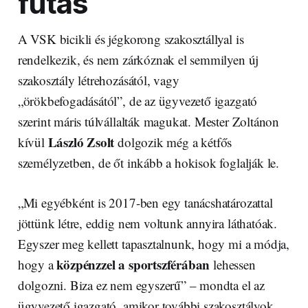
futás
A VSK bicikli és jégkorong szakosztállyal is
rendelkezik, és nem zárkóznak el semmilyen új
szakosztály létrehozásától, vagy
„örökbefogadásától”, de az ügyvezető igazgató
szerint máris túlvállalták magukat. Mester Zoltánon
László Zsolt
kívül
dolgozik még a kétfős
személyzetben, de őt inkább a hokisok foglalják le.
„Mi egyébként is 2017-ben egy tanácshatározattal
jöttünk létre, eddig nem voltunk annyira láthatóak.
Egyszer meg kellett tapasztalnunk, hogy mi a módja,
közpénzzel a sportszférában
hogy a
lehessen
dolgozni. Biza ez nem egyszerű” – mondta el az
ügyvezető igazgató, amikor további szakosztályok