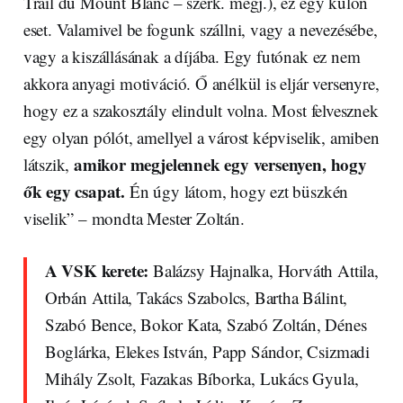
Trail du Mount Blanc – szerk. megj.), ez egy külön
eset. Valamivel be fogunk szállni, vagy a nevezésébe,
vagy a kiszállásának a díjába. Egy futónak ez nem
akkora anyagi motiváció. Ő anélkül is eljár versenyre,
hogy ez a szakosztály elindult volna. Most felvesznek
egy olyan pólót, amellyel a várost képviselik, amiben
amikor megjelennek egy versenyen, hogy
látszik,
ők egy csapat.
Én úgy látom, hogy ezt büszkén
viselik” – mondta Mester Zoltán.
A VSK kerete:
Balázsy Hajnalka, Horváth Attila,
Orbán Attila, Takács Szabolcs, Bartha Bálint,
Szabó Bence, Bokor Kata, Szabó Zoltán, Dénes
Boglárka, Elekes István, Papp Sándor, Csizmadi
Mihály Zsolt, Fazakas Bíborka, Lukács Gyula,