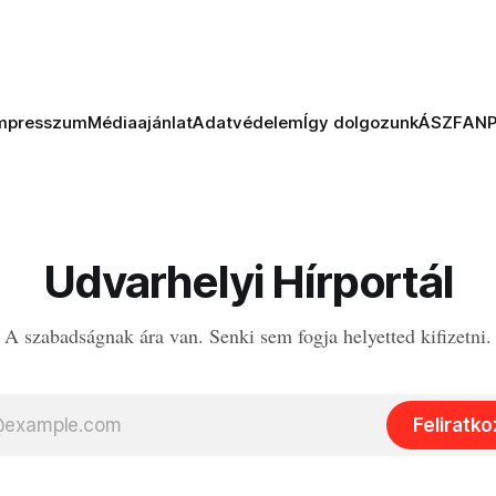
mpresszum
Médiaajánlat
Adatvédelem
Így dolgozunk
ÁSZF
AN
Udvarhelyi Hírportál
A szabadságnak ára van. Senki sem fogja helyetted kifizetni.
Feliratk