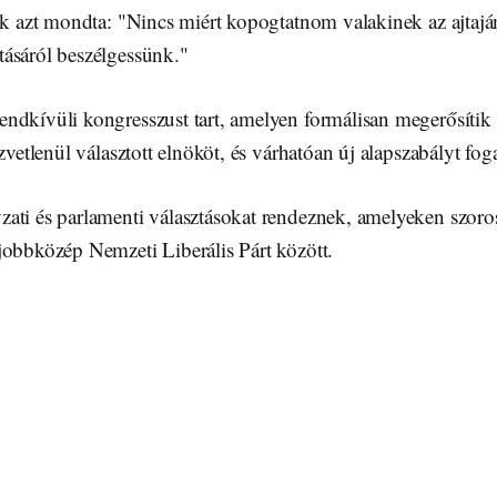
ak azt mondta: "Nincs miért kopogtatnom valakinek az ajtaján
ásáról beszélgessünk."
ndkívüli kongresszust tart, amelyen formálisan megerősítik 
özvetlenül választott elnököt, és várhatóan új alapszabályt fog
ati és parlamenti választásokat rendeznek, amelyeken szor
jobbközép Nemzeti Liberális Párt között.