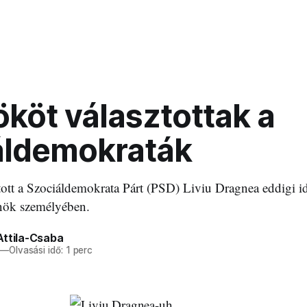
ököt választottak a
áldemokraták
tott a Szociáldemokrata Párt (PSD) Liviu Dragnea eddigi i
lnök személyében.
Attila-Csaba
—
Olvasási idő: 1 perc