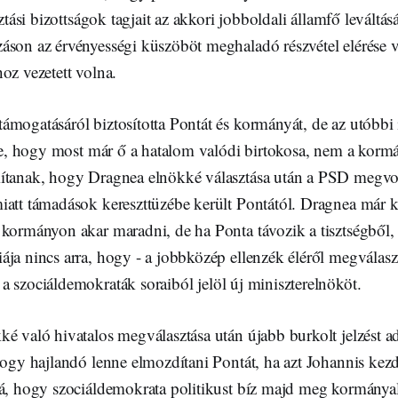
sztási bizottságok tagjait az akkori jobboldali államfő leváltás
áson az érvényességi küszöböt meghaladó részvétel elérése 
oz vezetett volna.
ámogatásáról biztosította Pontát és kormányát, de az utóbbi
ezte, hogy most már ő a hatalom valódi birtokosa, nem a kor
ítanak, hogy Dragnea elnökké választása után a PSD megvon
iatt támadások kereszttüzébe került Pontától. Dragnea már 
 kormányon akar maradni, de ha Ponta távozik a tisztségből,
ja nincs arra, hogy - a jobbközép ellenzék éléről megválaszt
a szociáldemokraták soraiból jelöl új miniszterelnököt.
é való hivatalos megválasztása után újabb burkolt jelzést ad
 hogy hajlandó lenne elmozdítani Pontát, ha azt Johannis ke
ná, hogy szociáldemokrata politikust bíz majd meg kormányal