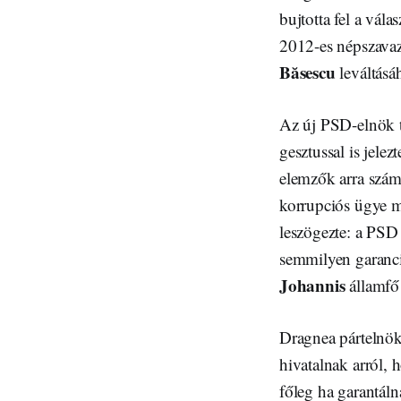
bujtotta fel a vála
2012-es népszavaz
Băsescu
leváltásáh
Az új PSD-elnök t
gesztussal is jel
elemzők arra szám
korrupciós ügye m
leszögezte: a PSD
semmilyen garanciá
Johannis
államfő 
Dragnea pártelnökk
hivatalnak arról,
főleg ha garantál