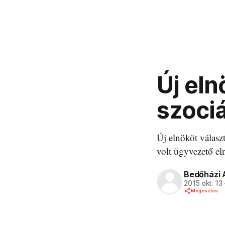
Új eln
szoci
Új elnököt válasz
volt ügyvezető e
Bedőházi 
2015 okt. 13
Megosztás