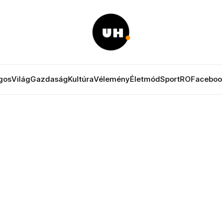
gos
Világ
Gazdaság
Kultúra
Vélemény
Életmód
Sport
RO
Faceboo