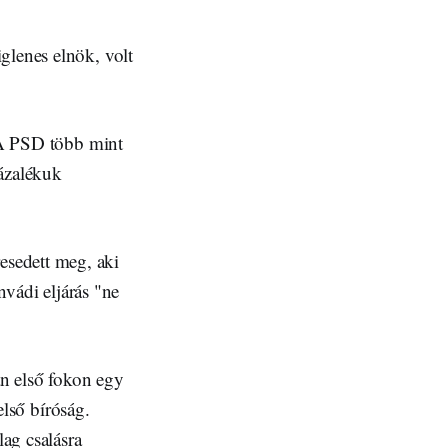
glenes elnök, volt
. A PSD több mint
zázalékuk
sedett meg, aki
nvádi eljárás "ne
an első fokon egy
első bíróság.
lag csalásra