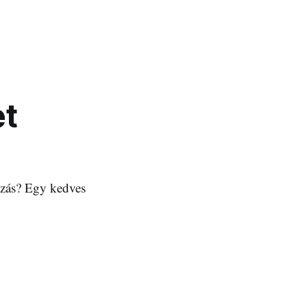
et
nzás? Egy kedves