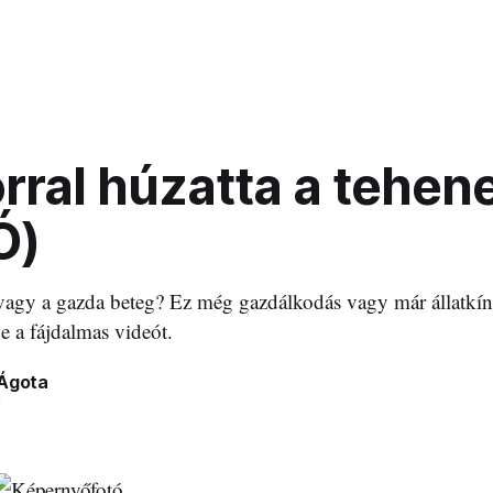
rral húzatta a tehen
Ó)
vagy a gazda beteg? Ez még gazdálkodás vagy már állatkí
e a fájdalmas videót.
 Ágota
0