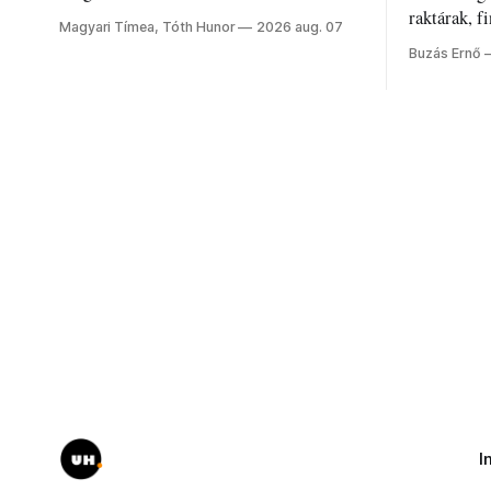
jelenti a nyarat, és hogyan bírják a
raktárak, f
Magyari Tímea, Tóth Hunor
2026 aug. 07
kánikulát.
Akárcsak a
Buzás Ernő
elégedetlen
I