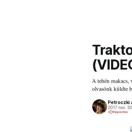
Trakto
(VIDE
A tehén makacs, 
olvasónk küldte b
Petroczki
2017 nov. 3
Megosztás