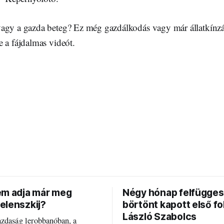
agy a gazda beteg? Ez még gazdálkodás vagy már állatkínz
 a fájdalmas videót.
em adja már meg
Négy hónap felfügges
elenszkij?
börtönt kapott első f
László Szabolcs
azdaság lerobbanóban, a