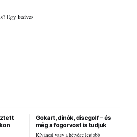
ás? Egy kedves
ztett
Gokart, dinók, discgolf – és
okon
még a fogorvost is tudjuk
Kíváncsi vagy a hétvége legjobb