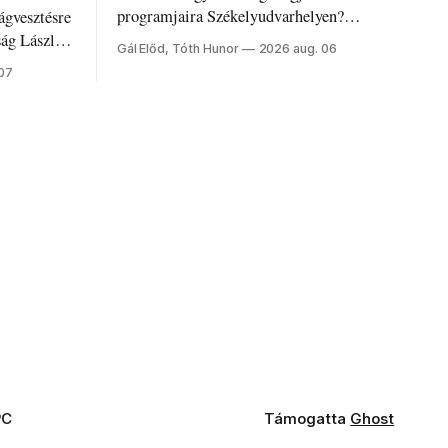
programjaira Székelyudvarhelyen?
ágvesztésre
Nálunk megtalálod őket – sőt, ha baj van a
ság László
Gál Előd, Tóth Hunor
2026 aug. 06
fogaddal, a fogorvosi ügyeletet is!
 07
PC
Támogatta
Ghost