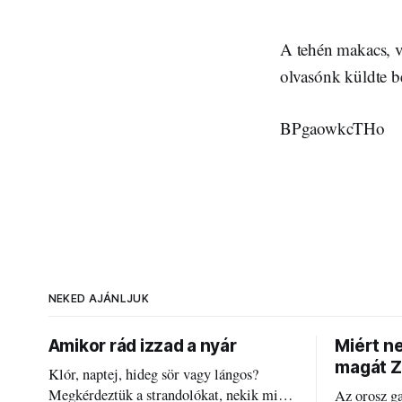
A tehén makacs, v
olvasónk küldte be
BPgaowkcTHo
NEKED AJÁNLJUK
Amikor rád izzad a nyár
Miért n
magát Z
Klór, naptej, hideg sör vagy lángos?
Megkérdeztük a strandolókat, nekik mi
Az orosz g