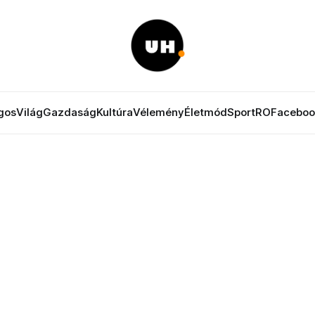
gos
Világ
Gazdaság
Kultúra
Vélemény
Életmód
Sport
RO
Faceboo