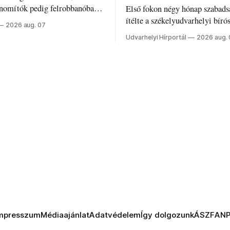
inomítók pedig felrobbanóban.
Első fokon négy hónap szabads
z ukrán népharag, amikor
ítélte a székelyudvarhelyi bíró
2026 aug. 07
 vezetőivel.
Szabolcsot.
Udvarhelyi Hírportál
2026 aug.
mpresszum
Médiaajánlat
Adatvédelem
Így dolgozunk
ÁSZF
AN