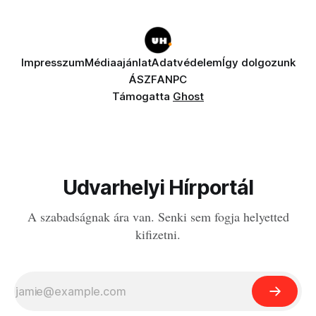
Impresszum
Médiaajánlat
Adatvédelem
Így dolgozunk
ÁSZF
ANPC
Támogatta
Ghost
Udvarhelyi Hírportál
A szabadságnak ára van. Senki sem fogja helyetted
kifizetni.