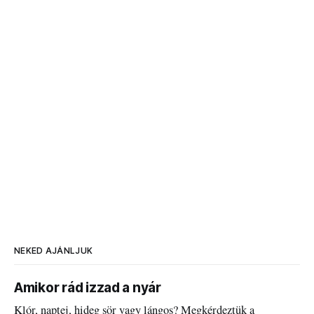
NEKED AJÁNLJUK
Amikor rád izzad a nyár
Klór, naptej, hideg sör vagy lángos? Megkérdeztük a