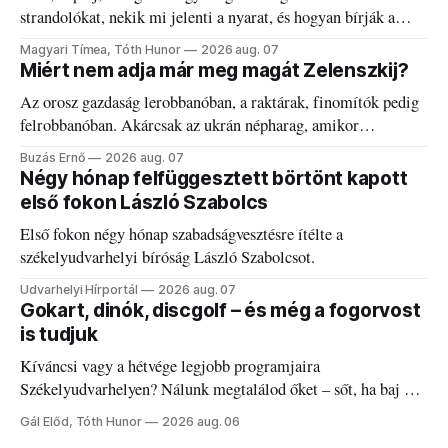
strandolókat, nekik mi jelenti a nyarat, és hogyan bírják a
kánikulát.
Magyari Tímea, Tóth Hunor
2026 aug. 07
Miért nem adja már meg magát Zelenszkij?
Az orosz gazdaság lerobbanóban, a raktárak, finomítók pedig
felrobbanóban. Akárcsak az ukrán népharag, amikor
elégedetlen vezetőivel.
Buzás Ernő
2026 aug. 07
Négy hónap felfüggesztett börtönt kapott
első fokon László Szabolcs
Első fokon négy hónap szabadságvesztésre ítélte a
székelyudvarhelyi bíróság László Szabolcsot.
Udvarhelyi Hírportál
2026 aug. 07
Gokart, dinók, discgolf – és még a fogorvost
is tudjuk
Kíváncsi vagy a hétvége legjobb programjaira
Székelyudvarhelyen? Nálunk megtalálod őket – sőt, ha baj van
a fogaddal, a fogorvosi ügyeletet is!
Gál Előd, Tóth Hunor
2026 aug. 06