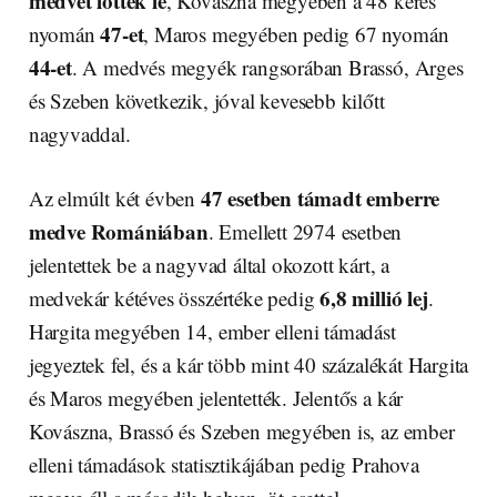
medvét lőttek le
, Kovászna megyében a 48 kérés
47-et
nyomán
, Maros megyében pedig 67 nyomán
44-et
. A medvés megyék rangsorában Brassó, Arges
és Szeben következik, jóval kevesebb kilőtt
nagyvaddal.
47 esetben támadt emberre
Az elmúlt két évben
medve Romániában
. Emellett 2974 esetben
jelentettek be a nagyvad által okozott kárt, a
6,8 millió lej
medvekár kétéves összértéke pedig
.
Hargita megyében 14, ember elleni támadást
jegyeztek fel, és a kár több mint 40 százalékát Hargita
és Maros megyében jelentették. Jelentős a kár
Kovászna, Brassó és Szeben megyében is, az ember
elleni támadások statisztikájában pedig Prahova