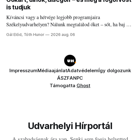
is tudjuk
Kíváncsi vagy a hétvége legjobb programjaira
Székelyudvarhelyen? Nálunk megtalálod őket – sőt, ha baj van
a fogaddal, a fogorvosi ügyeletet is!
Gál Előd, Tóth Hunor
2026 aug. 06
Impresszum
Médiaajánlat
Adatvédelem
Így dolgozunk
ÁSZF
ANPC
Támogatta
Ghost
Udvarhelyi Hírportál
A szabadságnak ára van. Senki sem fogja helyetted