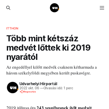
ITTHON
Több mint kétszáz
medvét lőttek ki 2019
nyarától
Az engedéllyel kilőtt medvék csaknem kétharmada a
három székelyföldi megyében került puskavégre.
Udvarhelyi Hírportál
2022 okt. 06
—
Olvasási idő: 1 perc
Megosztás
243 veszélyesnek ítélt medvét
2019 júliusa óta