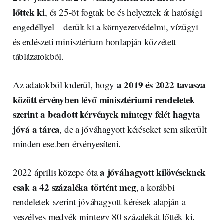
lőttek ki
, és 25-öt fogtak be és helyeztek át hatósági
engedéllyel – derült ki a környezetvédelmi, vízügyi
és erdészeti minisztérium honlapján közzétett
táblázatokból.
a 2019 és 2022 tavasza
Az adatokból kiderül, hogy
között érvényben lévő minisztériumi rendeletek
szerint a beadott kérvények mintegy felét hagyta
jóvá a tárca
, de a jóváhagyott kéréseket sem sikerült
minden esetben érvényesíteni.
a jóváhagyott kilövéseknek
2022 április közepe óta
csak a 42 százaléka történt meg
, a korábbi
rendeletek szerint jóváhagyott kérések alapján a
veszélyes medvék mintegy 80 százalékát lőtték ki.