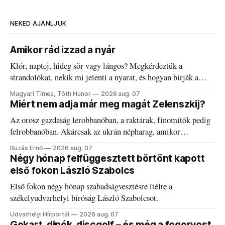
NEKED AJÁNLJUK
Amikor rád izzad a nyár
Klór, naptej, hideg sör vagy lángos? Megkérdeztük a
strandolókat, nekik mi jelenti a nyarat, és hogyan bírják a
kánikulát.
Magyari Tímea, Tóth Hunor
2026 aug. 07
Miért nem adja már meg magát Zelenszkij?
Az orosz gazdaság lerobbanóban, a raktárak, finomítók pedig
felrobbanóban. Akárcsak az ukrán népharag, amikor
elégedetlen vezetőivel.
Buzás Ernő
2026 aug. 07
Négy hónap felfüggesztett börtönt kapott
első fokon László Szabolcs
Első fokon négy hónap szabadságvesztésre ítélte a
székelyudvarhelyi bíróság László Szabolcsot.
Udvarhelyi Hírportál
2026 aug. 07
Gokart, dinók, discgolf – és még a fogorvost