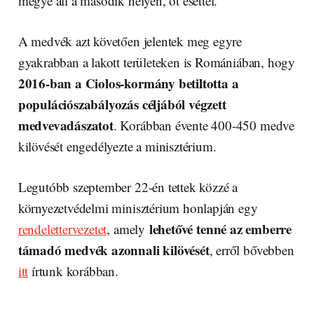
megye áll a második helyen, öt esettel.
A medvék azt követően jelentek meg egyre
gyakrabban a lakott területeken is Romániában, hogy
2016-ban a Ciolos-kormány betiltotta a
populációszabályozás céljából végzett
medvevadászatot
. Korábban évente 400-450 medve
kilövését engedélyezte a minisztérium.
Legutóbb szeptember 22-én tettek közzé a
környezetvédelmi minisztérium honlapján egy
lehetővé tenné az emberre
rendelettervezetet
, amely
támadó medvék azonnali kilövését
, erről bővebben
itt
írtunk korábban.