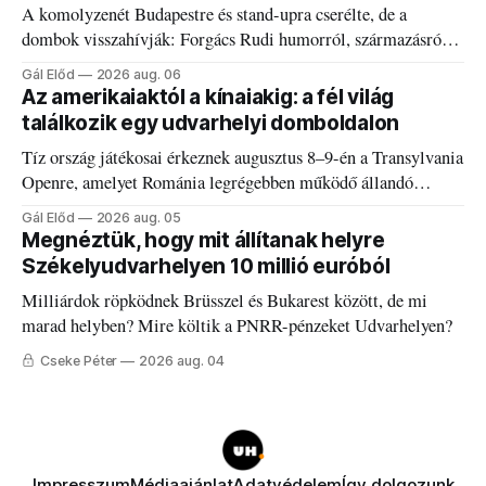
A komolyzenét Budapestre és stand-upra cserélte, de a
dombok visszahívják: Forgács Rudi humorról, származásról
és határokról.
Gál Előd
2026 aug. 06
Az amerikaiaktól a kínaiakig: a fél világ
találkozik egy udvarhelyi domboldalon
Tíz ország játékosai érkeznek augusztus 8–9-én a Transylvania
Openre, amelyet Románia legrégebben működő állandó
discgolfpályáján rendeznek meg.
Gál Előd
2026 aug. 05
Megnéztük, hogy mit állítanak helyre
Székelyudvarhelyen 10 millió euróból
Milliárdok röpködnek Brüsszel és Bukarest között, de mi
marad helyben? Mire költik a PNRR-pénzeket Udvarhelyen?
Cseke Péter
2026 aug. 04
Impresszum
Médiaajánlat
Adatvédelem
Így dolgozunk