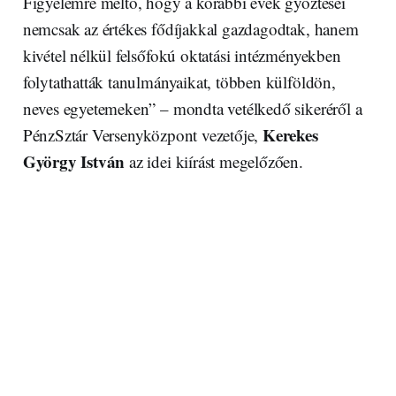
Figyelemre méltó, hogy a korábbi évek győztesei
nemcsak az értékes fődíjakkal gazdagodtak, hanem
kivétel nélkül felsőfokú oktatási intézményekben
folytathatták tanulmányaikat, többen külföldön,
neves egyetemeken” – mondta vetélkedő sikeréről a
Kerekes
PénzSztár Versenyközpont vezetője,
György István
az idei kiírást megelőzően.