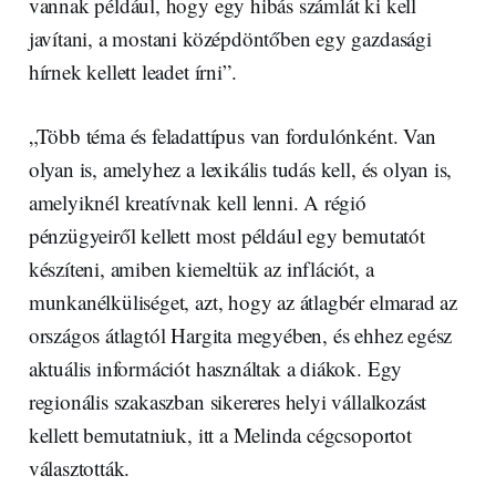
vannak például, hogy egy hibás számlát ki kell
javítani, a mostani középdöntőben egy gazdasági
hírnek kellett leadet írni”.
„Több téma és feladattípus van fordulónként. Van
olyan is, amelyhez a lexikális tudás kell, és olyan is,
amelyiknél kreatívnak kell lenni. A régió
pénzügyeiről kellett most például egy bemutatót
készíteni, amiben kiemeltük az inflációt, a
munkanélküliséget, azt, hogy az átlagbér elmarad az
országos átlagtól Hargita megyében, és ehhez egész
aktuális információt használtak a diákok. Egy
regionális szakaszban sikereres helyi vállalkozást
kellett bemutatniuk, itt a Melinda cégcsoportot
választották.