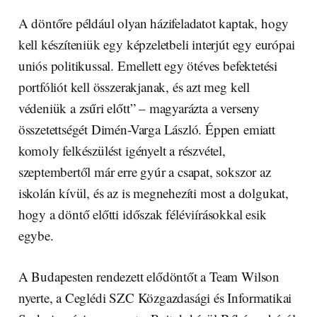
A döntőre például olyan házifeladatot kaptak, hogy
kell készíteniük egy képzeletbeli interjút egy európai
uniós politikussal. Emellett egy ötéves befektetési
portfóliót kell összerakjanak, és azt meg kell
védeniük a zsűri előtt” – magyarázta a verseny
összetettségét Dimén-Varga László. Éppen emiatt
komoly felkészülést igényelt a részvétel,
szeptembertől már erre gyúr a csapat, sokszor az
iskolán kívül, és az is megnehezíti most a dolgukat,
hogy a döntő előtti időszak féléviírásokkal esik
egybe.
A Budapesten rendezett elődöntőt a Team Wilson
nyerte, a Ceglédi SZC Közgazdasági és Informatikai