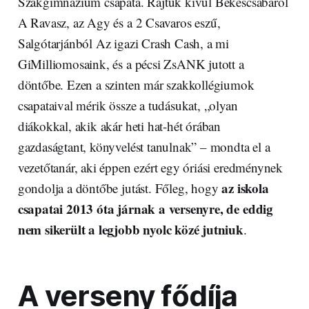
Szakgimnázium csapata. Rajtuk kívül Békéscsabáról
A Ravasz, az Agy és a 2 Csavaros eszű,
Salgótarjánból Az igazi Crash Cash, a mi
GiMilliomosaink, és a pécsi ZsANK jutott a
döntőbe. Ezen a szinten már szakkollégiumok
csapataival mérik össze a tudásukat, „olyan
diákokkal, akik akár heti hat-hét órában
gazdaságtant, könyvelést tanulnak” – mondta el a
vezetőtanár, aki éppen ezért egy óriási eredménynek
az iskola
gondolja a döntőbe jutást. Főleg, hogy
csapatai 2013 óta járnak a versenyre, de eddig
nem sikerült a legjobb nyolc közé jutniuk
.
A verseny fődíja