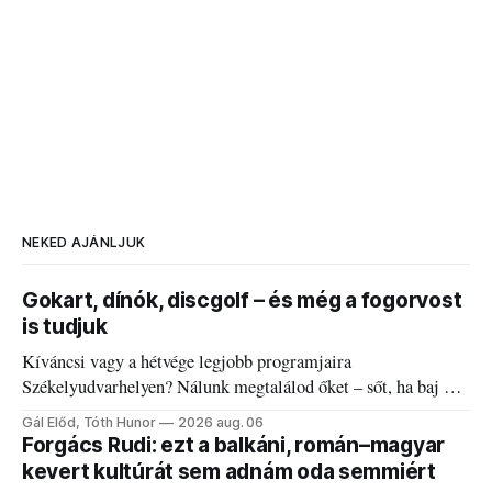
NEKED AJÁNLJUK
Gokart, dínók, discgolf – és még a fogorvost
is tudjuk
Kíváncsi vagy a hétvége legjobb programjaira
Székelyudvarhelyen? Nálunk megtalálod őket – sőt, ha baj van
a fogaddal, a fogorvosi ügyeletet is!
Gál Előd, Tóth Hunor
2026 aug. 06
Forgács Rudi: ezt a balkáni, román–magyar
kevert kultúrát sem adnám oda semmiért