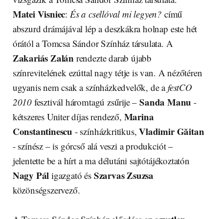
Matei Visniec
:
És a csellóval mi legyen?
című
abszurd drámájával lép a deszkákra holnap este hét
órától a Tomcsa Sándor Színház társulata. A
Zakariás Zalán
rendezte darab újabb
színrevitelének ezúttal nagy tétje is van. A nézőtéren
ugyanis nem csak a színházkedvelők, de a
festCO
Sanda Manu
2010
fesztivál háromtagú zsűrije –
-
Marina
kétszeres Uniter díjas rendező,
Constantinescu
Vladimir Găitan
- színházkritikus,
- színész – is górcső alá veszi a produkciót –
jelentette be a hírt a ma délutáni sajtótájékoztatón
Nagy Pál
Szarvas Zsuzsa
igazgató és
közönségszervező.