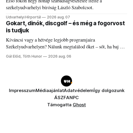
Első fokon négy hónap szabadságvesztésre ítélte a
székelyudvarhelyi bíróság László Szabolcsot.
Udvarhelyi Hírportál
2026 aug. 07
Gokart, dinók, discgolf – és még a fogorvost
is tudjuk
Kíváncsi vagy a hétvége legjobb programjaira
Székelyudvarhelyen? Nálunk megtalálod őket – sőt, ha baj van
a fogaddal, a fogorvosi ügyeletet is!
Gál Előd, Tóth Hunor
2026 aug. 06
Impresszum
Médiaajánlat
Adatvédelem
Így dolgozunk
ÁSZF
ANPC
Támogatta
Ghost