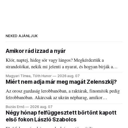
NEKED AJÁNLJUK
Amikor rád izzad a nyár
Klór, naptej, hideg sör vagy lángos? Megkérdeztük a
strandolókat, nekik mi jelenti a nyarat, és hogyan bírják a
kánikulát.
Magyari Tímea, Tóth Hunor
2026 aug. 07
Miért nem adja már meg magát Zelenszkij?
Az orosz gazdaság lerobbanóban, a raktárak, finomítók pedig
felrobbanóban. Akárcsak az ukrán népharag, amikor
elégedetlen vezetőivel.
Buzás Ernő
2026 aug. 07
Négy hónap felfüggesztett börtönt kapott
első fokon László Szabolcs