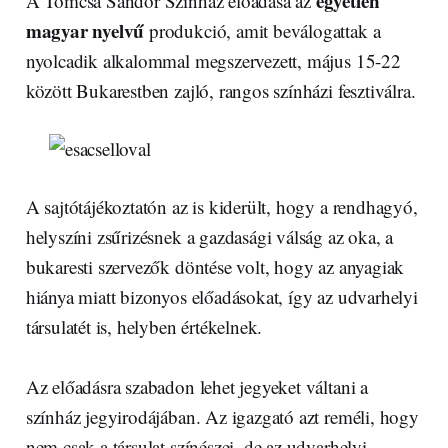
egyetlen
A Tomcsa Sándor Színház előadása az
magyar nyelvű
produkció, amit beválogattak a
nyolcadik alkalommal megszervezett, május 15-22
között Bukarestben zajló, rangos színházi fesztiválra.
A sajtótájékoztatón az is kiderült, hogy a rendhagyó,
helyszíni zsűrizésnek a gazdasági válság az oka, a
bukaresti szervezők döntése volt, hogy az anyagiak
hiánya miatt bizonyos előadásokat, így az udvarhelyi
társulatét is, helyben értékelnek.
Az előadásra szabadon lehet jegyeket váltani a
színház jegyirodájában. Az igazgató azt reméli, hogy
nem csak a társulat színészei, de az udvarhelyi