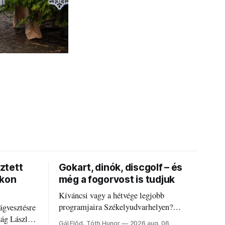
ztett
Gokart, dinók, discgolf – és
okon
még a fogorvost is tudjuk
Kíváncsi vagy a hétvége legjobb
programjaira Székelyudvarhelyen?
ágvesztésre
Nálunk megtalálod őket – sőt, ha baj van a
ság László
Gál Előd, Tóth Hunor
2026 aug. 06