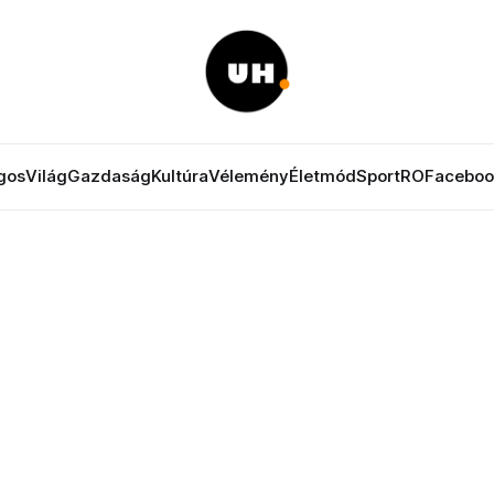
gos
Világ
Gazdaság
Kultúra
Vélemény
Életmód
Sport
RO
Faceboo