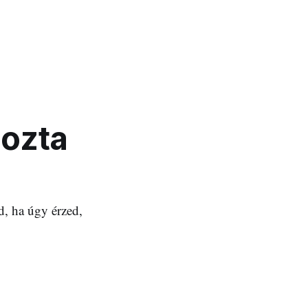
hozta
d, ha úgy érzed,