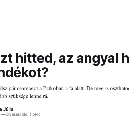
azt hitted, az angyal 
ándékot?
lálsz pár csomagot a Patkóban a fa alatt. De meg is oszthato
bb szüksége lenne rá.
 Júlia
3
—
Olvasási idő: 1 perc