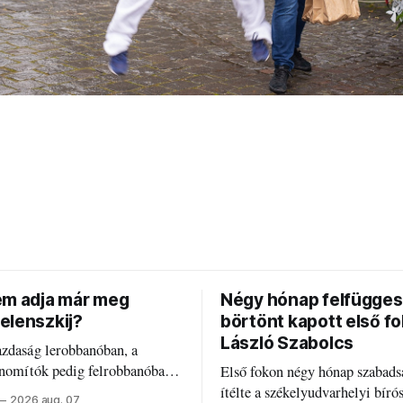
em adja már meg
Négy hónap felfügges
elenszkij?
börtönt kapott első f
László Szabolcs
azdaság lerobbanóban, a
inomítók pedig felrobbanóban.
Első fokon négy hónap szabads
z ukrán népharag, amikor
ítélte a székelyudvarhelyi bíró
2026 aug. 07