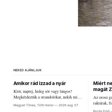
NEKED AJÁNLJUK
Amikor rád izzad a nyár
Miért n
magát Z
Klór, naptej, hideg sör vagy lángos?
Megkérdeztük a strandolókat, nekik mi
Az orosz g
jelenti a nyarat, és hogyan bírják a
raktárak, f
Magyari Tímea, Tóth Hunor
2026 aug. 07
kánikulát.
Akárcsak a
Buzás Ernő