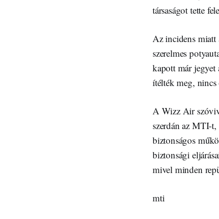
társaságot tette fe
Az incidens miatt 
szerelmes potyauta
kapott már jegyet 
ítélték meg, nincs 
A Wizz Air szóviv
szerdán az MTI-t, 
biztonságos működé
biztonsági eljárás
mivel minden repül
mti