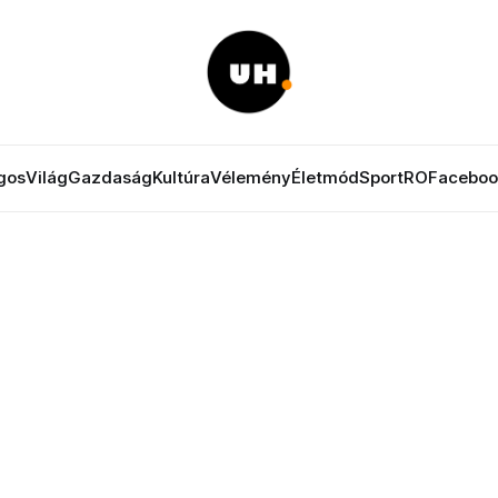
gos
Világ
Gazdaság
Kultúra
Vélemény
Életmód
Sport
RO
Faceboo