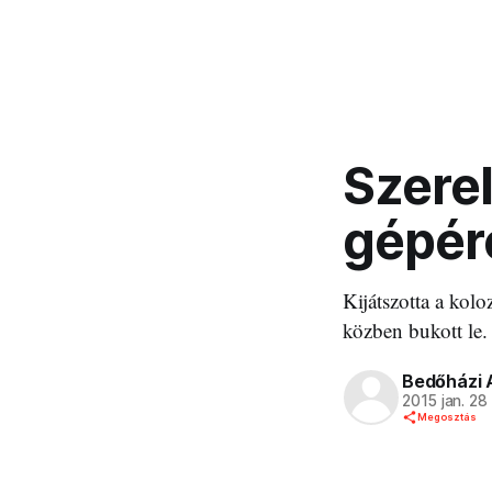
Szerel
gépér
Kijátszotta a kolo
közben bukott le.
Bedőházi 
2015 jan. 28
Megosztás