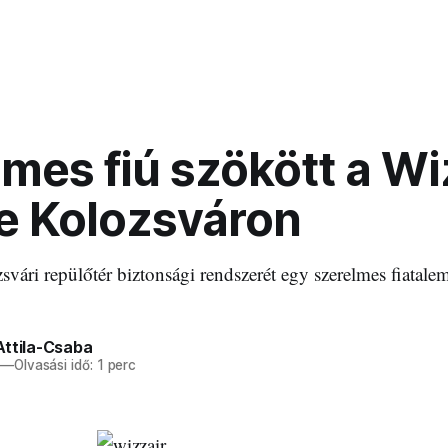
mes fiú szökött a Wi
e Kolozsváron
zsvári repülőtér biztonsági rendszerét egy szerelmes fiatalem
Attila-Csaba
—
Olvasási idő: 1 perc