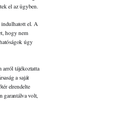
eltek el az ügyben.
 indulhatott el. A
ket, hogy nem
A hatóságok úgy
rról tájékoztatta
rsaság a saját
tér elrendelte
n garantálva volt,