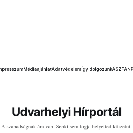
mpresszum
Médiaajánlat
Adatvédelem
Így dolgozunk
ÁSZF
AN
Udvarhelyi Hírportál
A szabadságnak ára van. Senki sem fogja helyetted kifizetni.