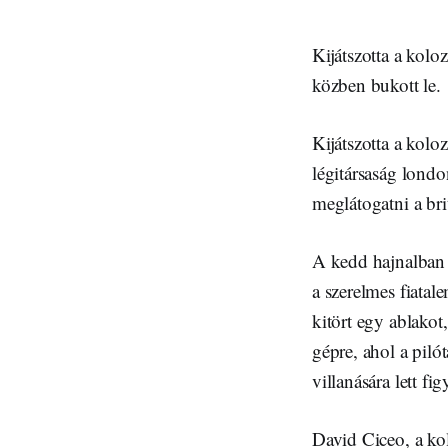
Kijátszotta a kolo
közben bukott le.
Kijátszotta a kolo
légitársaság london
meglátogatni a bri
A kedd hajnalban t
a szerelmes fiata
kitört egy ablakot,
gépre, ahol a piló
villanására lett f
David Ciceo, a kol