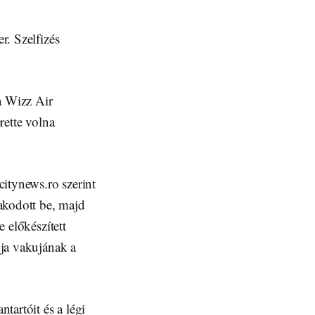
r. Szelfizés
 a Wizz Air
rette volna
citynews.ro szerint
akodott be, majd
e előkészített
nja vakujának a
.
tartóit és a légi