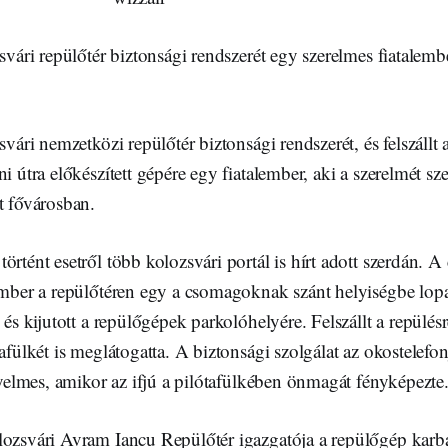
zsvári repülőtér biztonsági rendszerét egy szerelmes fiatalembe
zsvári nemzetközi repülőtér biztonsági rendszerét, és felszállt
i útra előkészített gépére egy fiatalember, aki a szerelmét sze
t fővárosban.
örtént esetről több kolozsvári portál is hírt adott szerdán. A 
lember a repülőtéren egy a csomagoknak szánt helyiségbe lop
 és kijutott a repülőgépek parkolóhelyére. Felszállt a repülésr
tafülkét is meglátogatta. A biztonsági szolgálat az okostelefo
igyelmes, amikor az ifjú a pilótafülkében önmagát fényképezte
ozsvári Avram Iancu Repülőtér igazgatója a repülőgép karban