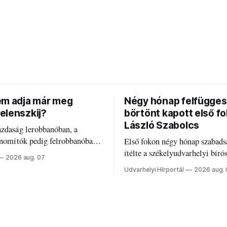
em adja már meg
Négy hónap felfügges
elenszkij?
börtönt kapott első f
László Szabolcs
azdaság lerobbanóban, a
inomítók pedig felrobbanóban.
Első fokon négy hónap szabads
z ukrán népharag, amikor
ítélte a székelyudvarhelyi bíró
2026 aug. 07
 vezetőivel.
Szabolcsot.
Udvarhelyi Hírportál
2026 aug.