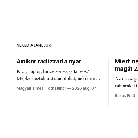
NEKED AJÁNLJUK
Amikor rád izzad a nyár
Miért n
magát Z
Klór, naptej, hideg sör vagy lángos?
Megkérdeztük a strandolókat, nekik mi
Az orosz g
jelenti a nyarat, és hogyan bírják a
raktárak, f
Magyari Tímea, Tóth Hunor
2026 aug. 07
kánikulát.
Akárcsak a
Buzás Ernő
elégedetlen