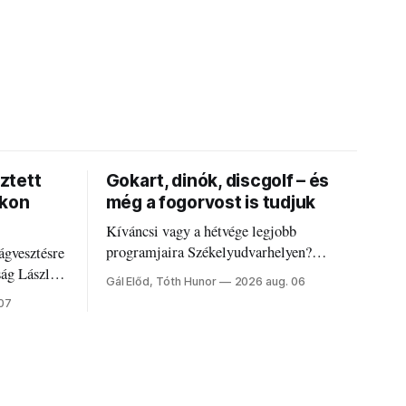
ztett
Gokart, dinók, discgolf – és
okon
még a fogorvost is tudjuk
Kíváncsi vagy a hétvége legjobb
programjaira Székelyudvarhelyen?
ágvesztésre
Nálunk megtalálod őket – sőt, ha baj van a
ság László
Gál Előd, Tóth Hunor
2026 aug. 06
fogaddal, a fogorvosi ügyeletet is!
 07