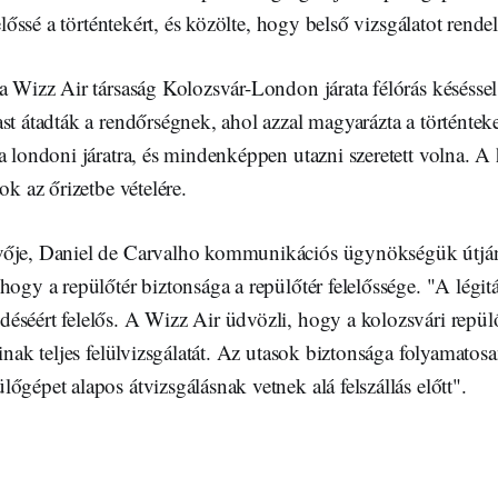
lelőssé a történtekért, és közölte, hogy belső vizsgálatot rend
a Wizz Air társaság Kolozsvár-London járata félórás késéssel
st átadták a rendőrségnek, ahol azzal magyarázta a történte
a londoni járatra, és mindenképpen utazni szeretett volna. 
ok az őrizetbe vételére.
ője, Daniel de Carvalho kommunikációs ügynökségük útján a
hogy a repülőtér biztonsága a repülőtér felelőssége. "A légitá
séért felelős. A Wizz Air üdvözli, hogy a kolozsvári repülő
ainak teljes felülvizsgálatát. Az utasok biztonsága folyamatosa
őgépet alapos átvizsgálásnak vetnek alá felszállás előtt".