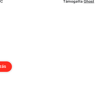
PC
Támogatta
Ghost
ozás