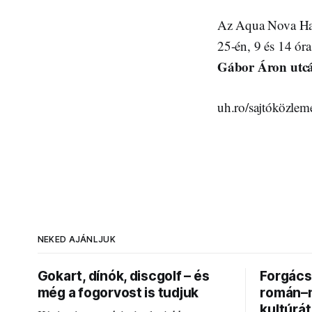
Az Aqua Nova Harg
25-én, 9 és 14 óra
Gábor Áron utcá
uh.ro/sajtóközlem
NEKED AJÁNLJUK
Gokart, dínók, discgolf – és
Forgács 
még a fogorvost is tudjuk
román–m
kultúrá