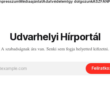
mpresszum
Médiaajánlat
Adatvédelem
Így dolgozunk
ÁSZF
AN
Udvarhelyi Hírportál
A szabadságnak ára van. Senki sem fogja helyetted kifizetni.
Feliratk