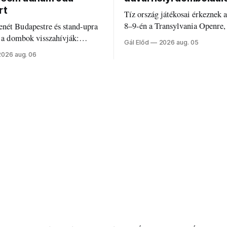
rt
Tíz ország játékosai érkeznek 
8–9-én a Transylvania Openre,
nét Budapestre és stand-upra
Románia legrégebben működő 
e a dombok visszahívják:
Gál Előd
2026 aug. 05
discgolfpályáján rendeznek me
di humorról, származásról és
2026 aug. 06