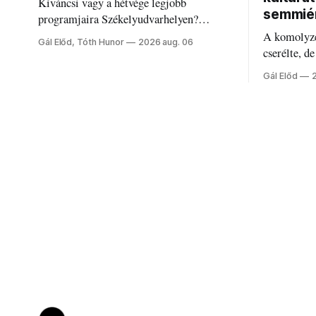
Kíváncsi vagy a hétvége legjobb
semmié
programjaira Székelyudvarhelyen?
Nálunk megtalálod őket – sőt, ha baj van a
A komolyze
Gál Előd, Tóth Hunor
2026 aug. 06
fogaddal, a fogorvosi ügyeletet is!
cserélte, d
Forgács Ru
Gál Előd
határokról.