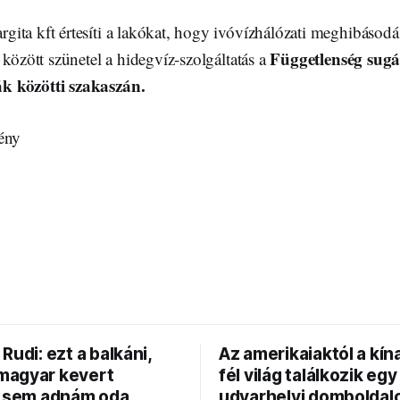
ita kft értesíti a lakókat, hogy ivóvízhálózati meghibásod
Függetlenség sugá
 között szünetel a hidegvíz-szolgáltatás a
k közötti szakaszán.
ény
Rudi: ezt a balkáni,
Az amerikaiaktól a kína
agyar kevert
fél világ találkozik egy
t sem adnám oda
udvarhelyi domboldal