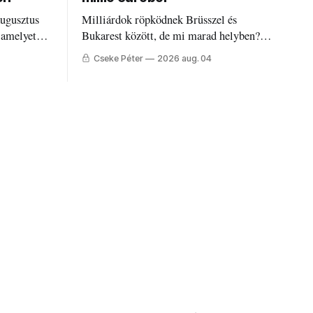
augusztus
Milliárdok röpködnek Brüsszel és
 amelyet
Bukarest között, de mi marad helyben?
állandó
Mire költik a PNRR-pénzeket
Cseke Péter
2026 aug. 04
g.
Udvarhelyen?