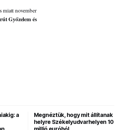
ás miatt november
rút Győzelem és
iakig: a
Megnéztük, hogy mit állítanak
helyre Székelyudvarhelyen 10
on
millió euróból