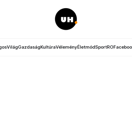
gos
Világ
Gazdaság
Kultúra
Vélemény
Életmód
Sport
RO
Faceboo