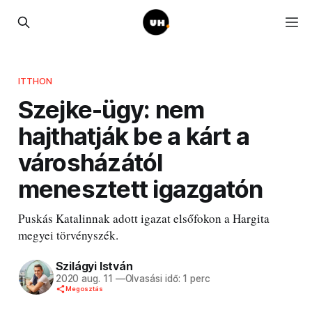
ITTHON
Szejke-ügy: nem
hajthatják be a kárt a
városházától
menesztett igazgatón
Puskás Katalinnak adott igazat elsőfokon a Hargita
megyei törvényszék.
Szilágyi István
2020 aug. 11
—
Olvasási idő: 1 perc
Megosztás