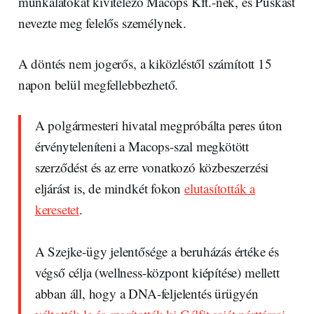
munkálatokat kivitelező Macops Kft.-nek, és Puskást
nevezte meg felelős személynek.
A döntés nem jogerős, a kiközléstől számított 15
napon belül megfellebbezhető.
A polgármesteri hivatal megpróbálta peres úton
érvényteleníteni a Macops-szal megkötött
szerződést és az erre vonatkozó közbeszerzési
eljárást is, de mindkét fokon
elutasították a
keresetet
.
A Szejke-ügy jelentősége a beruházás értéke és
végső célja (wellness-központ kiépítése) mellett
abban áll, hogy a DNA-feljelentés ürügyén