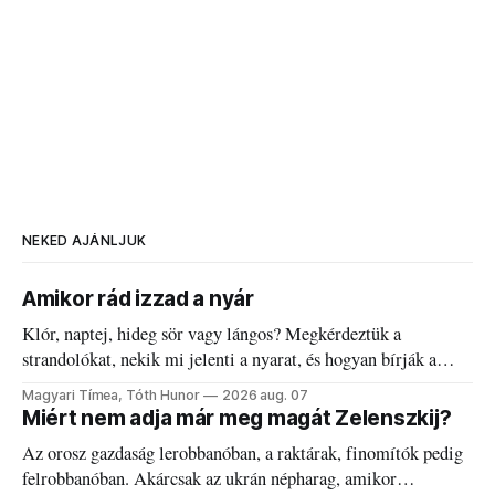
NEKED AJÁNLJUK
Amikor rád izzad a nyár
Klór, naptej, hideg sör vagy lángos? Megkérdeztük a
strandolókat, nekik mi jelenti a nyarat, és hogyan bírják a
kánikulát.
Magyari Tímea, Tóth Hunor
2026 aug. 07
Miért nem adja már meg magát Zelenszkij?
Az orosz gazdaság lerobbanóban, a raktárak, finomítók pedig
felrobbanóban. Akárcsak az ukrán népharag, amikor