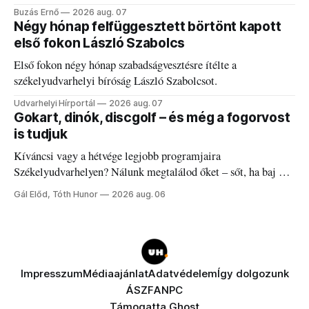
elégedetlen vezetőivel.
Buzás Ernő
2026 aug. 07
Négy hónap felfüggesztett börtönt kapott
első fokon László Szabolcs
Első fokon négy hónap szabadságvesztésre ítélte a
székelyudvarhelyi bíróság László Szabolcsot.
Udvarhelyi Hírportál
2026 aug. 07
Gokart, dinók, discgolf – és még a fogorvost
is tudjuk
Kíváncsi vagy a hétvége legjobb programjaira
Székelyudvarhelyen? Nálunk megtalálod őket – sőt, ha baj van
a fogaddal, a fogorvosi ügyeletet is!
Gál Előd, Tóth Hunor
2026 aug. 06
Impresszum
Médiaajánlat
Adatvédelem
Így dolgozunk
ÁSZF
ANPC
Támogatta
Ghost