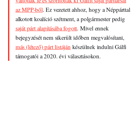
váltották le és szorították ki Gálfit saját párttársai
az MPP-ből
. Ez vezetett ahhoz, hogy a Néppárttal
alkotott koalíció szétment, a polgármester pedig
saját párt alapításába fogott
. Mivel ennek
bejegyzését nem sikerült időben megvalósítani,
más (létező) párt listáján
készülnek indulni Gálfi
támogatói a 2020. évi választásokon.