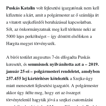
Puskás Katalin
volt fejlesztési igazgatónak nem kell
kifizetnie a kárt, amit a polgármester az ő számlája írt
a vitatott szejkefürdői beruházással kapcsolatban.
Sőt, az önkormányzatnak meg kell térítenie neki az
5000 lejes perköltséget – így döntött elsőfokon a
Hargita megyei törvényszék.
A bírói testület augusztus 7-én elfogadta Puskás
semmisnek nyilvánította azt a – 2019.
keresetét, és
január 25-ei – polgármesteri rendeletet, amelyben
257.455 lej kártérítésre kötelezték
a Szejke-ügy
miatt menesztett fejlesztési igazgatót. A polgármester
akkor úgy ítélte meg, hogy ezt az összeget
törvénytelenül hagyták jóvá a szejkei csatornázási