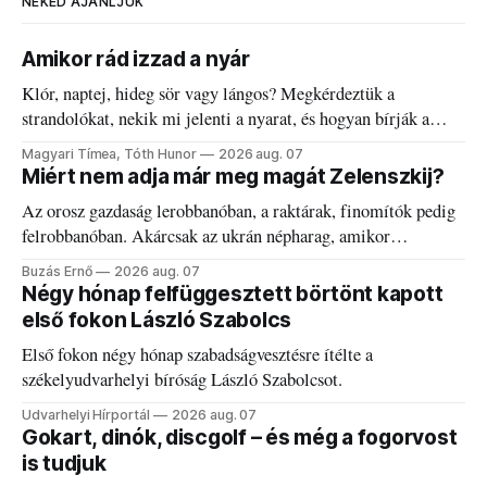
NEKED AJÁNLJUK
Amikor rád izzad a nyár
Klór, naptej, hideg sör vagy lángos? Megkérdeztük a
strandolókat, nekik mi jelenti a nyarat, és hogyan bírják a
kánikulát.
Magyari Tímea, Tóth Hunor
2026 aug. 07
Miért nem adja már meg magát Zelenszkij?
Az orosz gazdaság lerobbanóban, a raktárak, finomítók pedig
felrobbanóban. Akárcsak az ukrán népharag, amikor
elégedetlen vezetőivel.
Buzás Ernő
2026 aug. 07
Négy hónap felfüggesztett börtönt kapott
első fokon László Szabolcs
Első fokon négy hónap szabadságvesztésre ítélte a
székelyudvarhelyi bíróság László Szabolcsot.
Udvarhelyi Hírportál
2026 aug. 07
Gokart, dinók, discgolf – és még a fogorvost
is tudjuk