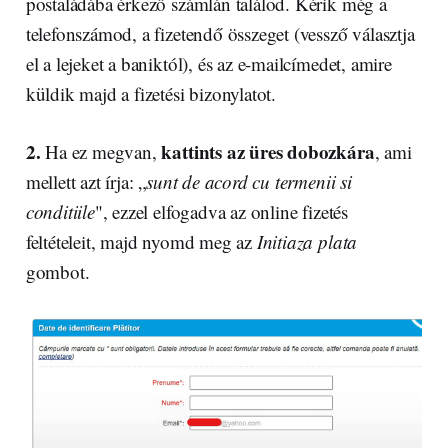
postaládába érkező számlán találod. Kérik még a
telefonszámod, a fizetendő összeget (vessző választja
el a lejeket a baniktól), és az e-mailcímedet, amire
küldik majd a fizetési bizonylatot.
2.
kattints az üres dobozkára
Ha ez megvan,
, ami
mellett azt írja: „
sunt de acord cu termenii si
conditiile
", ezzel elfogadva az online fizetés
feltételeit, majd nyomd meg az
Initiaza plata
gombot.