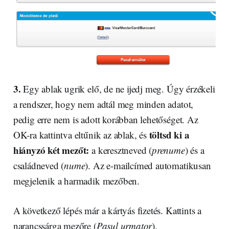
3.
Egy ablak ugrik elő, de ne ijedj meg. Úgy érzékeli
a rendszer, hogy nem adtál meg minden adatot,
pedig erre nem is adott korábban lehetőséget. Az
töltsd ki a
OK-ra kattintva eltűnik az ablak, és
hiányzó két mezőt:
a keresztneved (
prenume
) és a
családneved (
nume
). Az e-mailcímed automatikusan
megjelenik a harmadik mezőben.
A következő lépés már a kártyás fizetés. Kattints a
narancssárga mezőre (
Pasul urmator
).