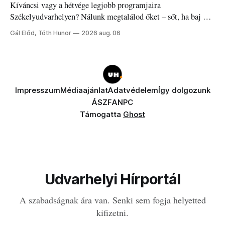
Kíváncsi vagy a hétvége legjobb programjaira
Székelyudvarhelyen? Nálunk megtalálod őket – sőt, ha baj van
a fogaddal, a fogorvosi ügyeletet is!
Gál Előd, Tóth Hunor
2026 aug. 06
Impresszum
Médiaajánlat
Adatvédelem
Így dolgozunk
ÁSZF
ANPC
Támogatta
Ghost
Udvarhelyi Hírportál
A szabadságnak ára van. Senki sem fogja helyetted
kifizetni.