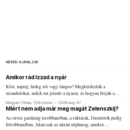
NEKED AJÁNLJUK
Amikor rád izzad a nyár
Klór, naptej, hideg sör vagy lángos? Megkérdeztük a
strandolókat, nekik mi jelenti a nyarat, és hogyan bírják a
kánikulát.
Magyari Tímea, Tóth Hunor
2026 aug. 07
Miért nem adja már meg magát Zelenszkij?
Az orosz gazdaság lerobbanóban, a raktárak, finomítók pedig
felrobbanóban. Akárcsak az ukrán népharag, amikor