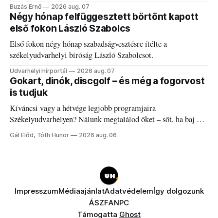
elégedetlen vezetőivel.
Buzás Ernő
2026 aug. 07
Négy hónap felfüggesztett börtönt kapott
első fokon László Szabolcs
Első fokon négy hónap szabadságvesztésre ítélte a
székelyudvarhelyi bíróság László Szabolcsot.
Udvarhelyi Hírportál
2026 aug. 07
Gokart, dinók, discgolf – és még a fogorvost
is tudjuk
Kíváncsi vagy a hétvége legjobb programjaira
Székelyudvarhelyen? Nálunk megtalálod őket – sőt, ha baj van
a fogaddal, a fogorvosi ügyeletet is!
Gál Előd, Tóth Hunor
2026 aug. 06
Impresszum
Médiaajánlat
Adatvédelem
Így dolgozunk
ÁSZF
ANPC
Támogatta
Ghost