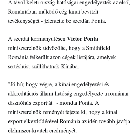
A távol-keleti ország hatóságai engedélyezték az első,
Romániában működő cég kínai beviteli
tevékenységét - jelentette be szerdán Ponta.
Victor Ponta
A szerdai kormányülésen
miniszterelnök üdvözölte, hogy a Smithfield
Románia felkerült azon cégek listájára, amelyek
sertéshúst szállíthatnak Kínába.
"Jó hír, hogy végre, a kínai engedélyezési és
akkreditációs állami hatóság engedélyezte a romániai
disznóhús exportját" - mondta Ponta. A
miniszterelnök reményét fejezte ki, hogy a kínai
export elkezdődésével Románia az idén tovább javítja
élelmiszer-kiviteli eredményét.