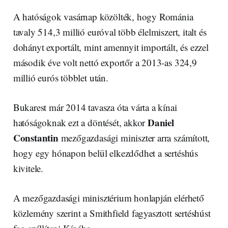
A hatóságok vasárnap közölték, hogy Románia
tavaly 514,3 millió euróval több élelmiszert, italt és
dohányt exportált, mint amennyit importált, és ezzel
második éve volt nettó exportőr a 2013-as 324,9
millió eurós többlet után.
Bukarest már 2014 tavasza óta várta a kínai
Daniel
hatóságoknak ezt a döntését, akkor
Constantin
mezőgazdasági miniszter arra számított,
hogy egy hónapon belül elkezdődhet a sertéshús
kivitele.
A mezőgazdasági minisztérium honlapján elérhető
közlemény szerint a Smithfield fagyasztott sertéshúst