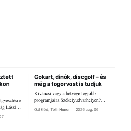
ztett
Gokart, dinók, discgolf – és
okon
még a fogorvost is tudjuk
Kíváncsi vagy a hétvége legjobb
programjaira Székelyudvarhelyen?
ágvesztésre
Nálunk megtalálod őket – sőt, ha baj van a
ság László
Gál Előd, Tóth Hunor
2026 aug. 06
fogaddal, a fogorvosi ügyeletet is!
 07