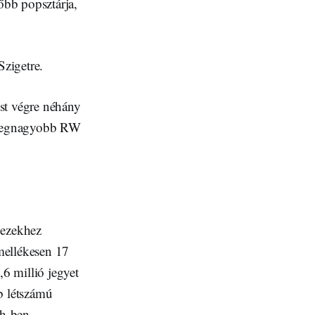
őbb popsztárja,
Szigetre.
ost végre néhány
 a legnagyobb RW
 ezekhez
mellékesen 17
6 millió jegyet
b létszámú
th-ben.