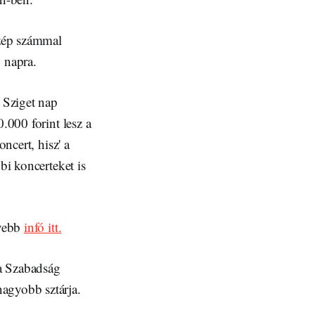
szép számmal
 napra.
s Sziget nap
.000 forint lesz a
ncert, hisz' a
bi koncerteket is
ővebb
infó itt.
 a Szabadság
agyobb sztárja.