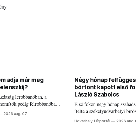
ény
em adja már meg
Négy hónap felfügges
elenszkij?
börtönt kapott első f
László Szabolcs
azdaság lerobbanóban, a
inomítók pedig felrobbanóban.
Első fokon négy hónap szabads
z ukrán népharag, amikor
ítélte a székelyudvarhelyi bíró
2026 aug. 07
 vezetőivel.
Szabolcsot.
Udvarhelyi Hírportál
2026 aug.