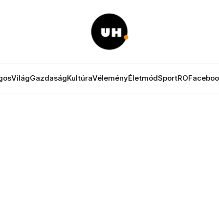
gos
Világ
Gazdaság
Kultúra
Vélemény
Életmód
Sport
RO
Faceboo