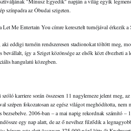
sztiváljának "Mínusz Egyedik" napján a világ egyik legmen
ép színpadra az Óbudai szigeten.
a Let Me Entertain You címre keresztelt turnéjával érkezik a 
, aki eddigi turnéin rendszeresen stadionokat töltött meg, m
 is bevállalt, így a Sziget közönsége az elsők közt élvezheti
ciális hangulatú közegben.
 szóló karriere során összesen 11 nagylemeze jelent meg, az
val szépen fokozatosan az egész világot meghódította, nem 
 bezsebelve. 2006-ban – a mai napig rekordnak számító – 1,
mindössze egy nap alatt, de az ő nevéhez fűződik a legnagyob
 is: három este alatt összesen 375 000 néző látta őt Knebwor