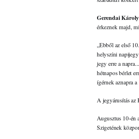
Gerendai Károl
érkeznek majd, mi
„Ebből az első 10.
helyszíni napijegy
jegy erre a napra..
hétnapos bérlet er
ígérnek aznapra a
A jegyárusítás az 
Augusztus 10-én a
Szigetének közpon