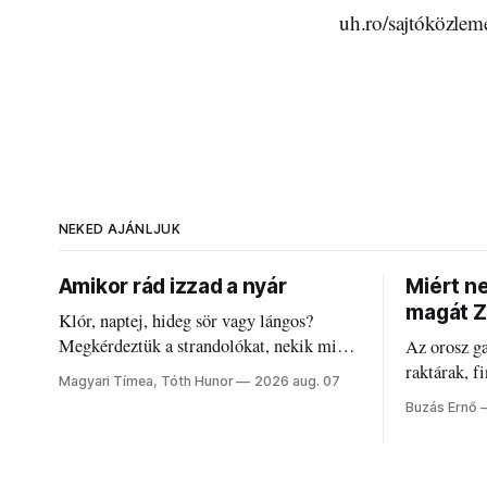
uh.ro/sajtóközlem
NEKED AJÁNLJUK
Amikor rád izzad a nyár
Miért n
magát Z
Klór, naptej, hideg sör vagy lángos?
Megkérdeztük a strandolókat, nekik mi
Az orosz g
jelenti a nyarat, és hogyan bírják a
raktárak, f
Magyari Tímea, Tóth Hunor
2026 aug. 07
kánikulát.
Akárcsak a
Buzás Ernő
elégedetlen