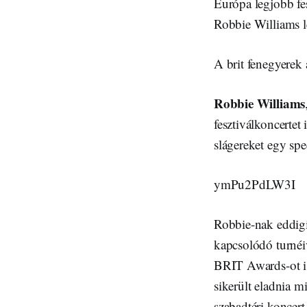
Európa legjobb fe
Robbie Williams l
A brit fenegyerek 
Robbie Williams
fesztiválkoncertet
slágereket egy spe
ymPu2PdLW3I
Robbie-nak eddigi
kapcsolódó turnéi
BRIT Awards-ot is
sikerült eladnia 
szabadtéri koncert