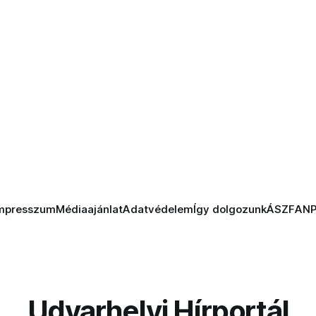
mpresszum
Médiaajánlat
Adatvédelem
Így dolgozunk
ÁSZF
AN
Udvarhelyi Hírportál