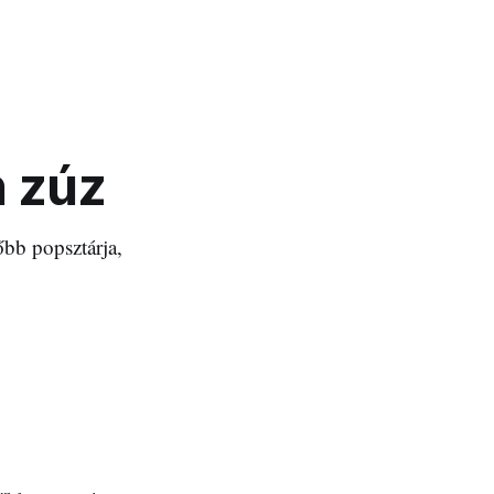
n zúz
bb popsztárja,