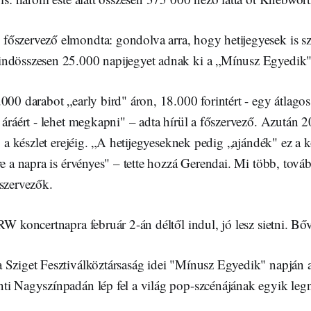
y
főszervező elmondta: gondolva arra, hogy hetijegyesek is 
ndösszesen 25.000 napijegyet adnak ki a „Mínusz Egyedik"
000 darabot „early bird" áron, 18.000 forintért - egy átlago
 áráért - lehet megkapni" – adta hírül a főszervező. Azután 20
. a készlet erejéig. „A hetijegyeseknek pedig „ajándék" ez a ko
re a napra is érvényes" – tette hozzá Gerendai. Mi több, továb
 szervezők.
RW koncertnapra február 2-án déltől indul, jó lesz sietni. B
 Sziget Fesztiválköztársaság idei "Mínusz Egyedik" napján
ti Nagyszínpadán lép fel a világ pop-szcénájának egyik legn