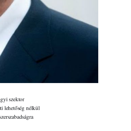
ügyi szektor
ti lehetőség nélkül
szerszabadságra