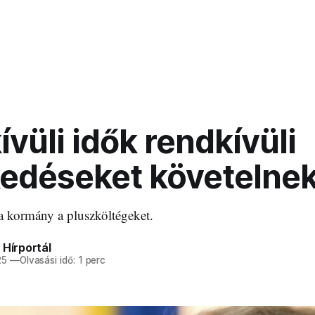
vüli idők rendkívüli
kedéseket követelne
 a kormány a pluszköltégeket.
 Hírportál
25
—
Olvasási idő: 1 perc