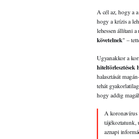
A cél az, hogy a a
hogy a krízis a le
lehessen állítani 
követelnek
" – tet
Ugyanakkor a korm
hiteltörlesztések 
halasztását magán
tehát gyakorlatila
hogy addig magáho
A koronavírus 
tájékoztatunk,
aznapi informác