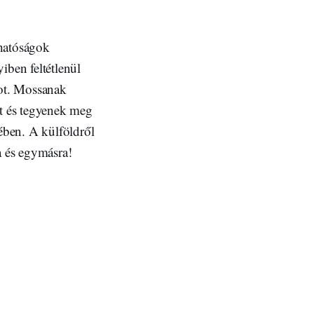
 hatóságok
iben feltétlenül
got. Mossanak
et és tegyenek meg
ében. A külföldről
 és egymásra!