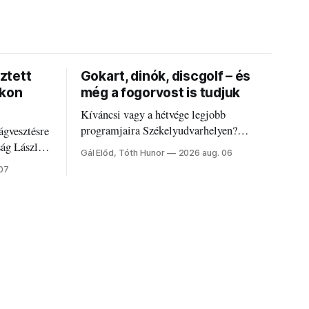
ztett
Gokart, dinók, discgolf – és
okon
még a fogorvost is tudjuk
Kíváncsi vagy a hétvége legjobb
programjaira Székelyudvarhelyen?
ágvesztésre
Nálunk megtalálod őket – sőt, ha baj van a
ság László
Gál Előd, Tóth Hunor
2026 aug. 06
fogaddal, a fogorvosi ügyeletet is!
 07