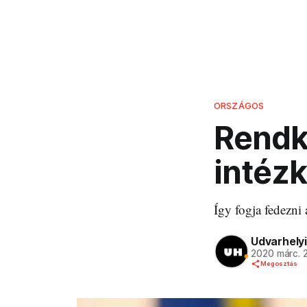
ORSZÁGOS
Rendkí
intéz
Így fogja fedezni
Udvarhelyi
2020 márc. 
Megosztás