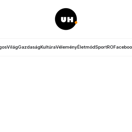
gos
Világ
Gazdaság
Kultúra
Vélemény
Életmód
Sport
RO
Faceboo