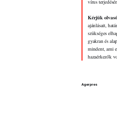
vírus terjedés
Kérjük olvas
ajánlásait, ha
szükséges elha
gyakran és ala
mindent, ami e
hazaérkezők v
Agerpres