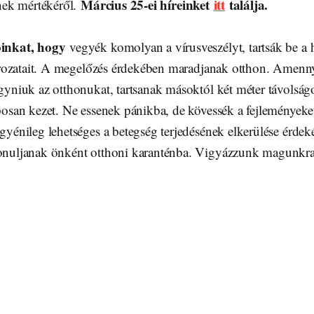
Március 25-ei híreinket
itt
találja.
ének mértékéről.
óinkat, hogy
vegyék komolyan a vírusveszélyt, tartsák be a
tározatait. A megelőzés érdekében maradjanak otthon. Amenny
gyniuk az otthonukat, tartsanak másoktól két méter távolsá
posan kezet. Ne essenek pánikba, de kövessék a fejlemények
gyénileg lehetséges a betegség terjedésének elkerülése érdek
onuljanak önként otthoni karanténba. Vigyázzunk magunkra