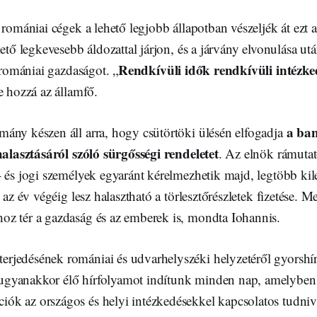
 romániai cégek a lehető legjobb állapotban vészeljék át ezt a
hető legkevesebb áldozattal járjon, és a járvány elvonulása ut
Rendkívüli idők rendkívüli intézke
a romániai gazdaságot. „
te hozzá az államfő.
a ba
ány készen áll arra, hogy csütörtöki ülésén elfogadja
halasztásáról szóló sürgősségi rendeletet
. Az elnök rámutato
- és jogi személyek egyaránt kérelmezhetik majd, legtöbb ki
g az év végéig lesz halasztható a törlesztőrészletek fizetése.
z tér a gazdaság és az emberek is, mondta Iohannis.
terjedésének romániai és udvarhelyszéki helyzetéről gyorshí
 ugyanakkor élő hírfolyamot indítunk minden nap, amelyben
iók az országos és helyi intézkedésekkel kapcsolatos tudniva