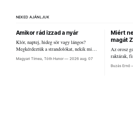
NEKED AJÁNLJUK
Amikor rád izzad a nyár
Miért n
magát Z
Klór, naptej, hideg sör vagy lángos?
Megkérdeztük a strandolókat, nekik mi
Az orosz g
jelenti a nyarat, és hogyan bírják a
raktárak, f
Magyari Tímea, Tóth Hunor
2026 aug. 07
kánikulát.
Akárcsak a
Buzás Ernő
elégedetlen