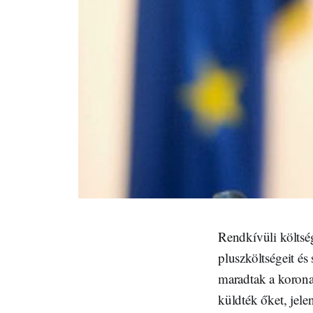
Rendkívüli költség
pluszköltségeit és
maradtak a korona
küldték őket, jele