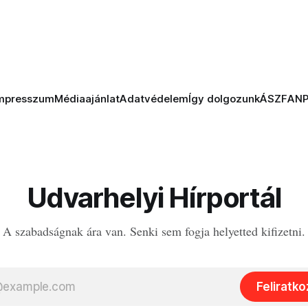
mpresszum
Médiaajánlat
Adatvédelem
Így dolgozunk
ÁSZF
AN
Udvarhelyi Hírportál
A szabadságnak ára van. Senki sem fogja helyetted kifizetni.
Feliratk