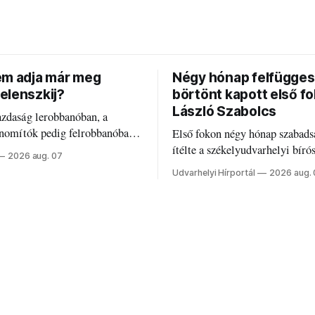
em adja már meg
Négy hónap felfügges
elenszkij?
börtönt kapott első f
László Szabolcs
azdaság lerobbanóban, a
inomítók pedig felrobbanóban.
Első fokon négy hónap szabads
z ukrán népharag, amikor
ítélte a székelyudvarhelyi bíró
2026 aug. 07
 vezetőivel.
Szabolcsot.
Udvarhelyi Hírportál
2026 aug.