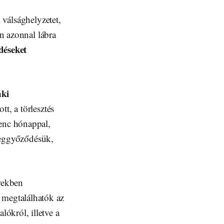
 válsághelyzetet,
án azonnal lábra
déseket
nki
tt, a törlesztés
lenc hónappal,
 Meggyőződésük,
rekben
 megtalálhatók az
lókról, illetve a