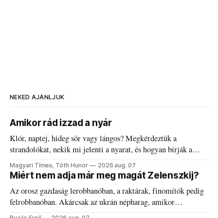
NEKED AJÁNLJUK
Amikor rád izzad a nyár
Klór, naptej, hideg sör vagy lángos? Megkérdeztük a
strandolókat, nekik mi jelenti a nyarat, és hogyan bírják a
kánikulát.
Magyari Tímea, Tóth Hunor
2026 aug. 07
Miért nem adja már meg magát Zelenszkij?
Az orosz gazdaság lerobbanóban, a raktárak, finomítók pedig
felrobbanóban. Akárcsak az ukrán népharag, amikor
elégedetlen vezetőivel.
Buzás Ernő
2026 aug. 07