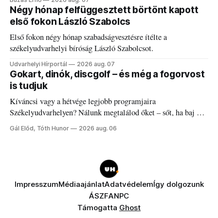
Négy hónap felfüggesztett börtönt kapott
első fokon László Szabolcs
Első fokon négy hónap szabadságvesztésre ítélte a
székelyudvarhelyi bíróság László Szabolcsot.
Udvarhelyi Hírportál
2026 aug. 07
Gokart, dinók, discgolf – és még a fogorvost
is tudjuk
Kíváncsi vagy a hétvége legjobb programjaira
Székelyudvarhelyen? Nálunk megtalálod őket – sőt, ha baj van
a fogaddal, a fogorvosi ügyeletet is!
Gál Előd, Tóth Hunor
2026 aug. 06
Impresszum
Médiaajánlat
Adatvédelem
Így dolgozunk
ÁSZF
ANPC
Támogatta
Ghost