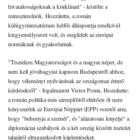
hivatalosságoknak a kisiklásait" - közölte a
miniszterelnök. Hozzátette, a román
külügyminisztérium hétfői álláspontja rendkívül
kiegyensúlyozott volt, és megfelelt az európai
normáknak és gyakorlatnak.
"Tisztelem Magyarországot és a magyar népet, de
nem kell jóváhagyást kapnom Budapestről ahhoz,
hogy véleményt nyilvánítsak az országomat érintő
kérdésekről" - fogalmazott Victor Ponta. Hozzátette:
a román politika más szereplőitől eltérően őt nem
kényszerítik az Európai Néppárt (EPP) vezetői arra,
hogy "behunyja a szemét", és "alázatosan lenyelje" a
diplomáciai szabályok és a két ország közötti tisztelet
talajáról elrugaszkodott kijelentéseket.