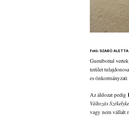
Fotó: SZABÓ ALETTA
Gumibottal vertek 
terület tulajdonos
es önkormányzati 
K
Az áldozat pedig
Változás Székelyk
vagy nem vállalt