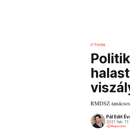
ITTHON
Politi
halast
viszál
RMDSZ-tanácsos v
Pál Edit Év
2021 feb. 11
Megosztás