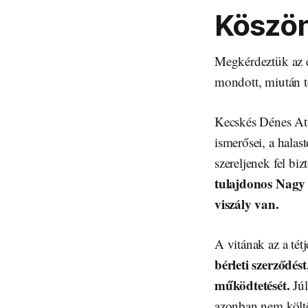
Köszön
Megkérdeztük az é
mondott, miután t
Kecskés Dénes Atti
ismerősei, a halas
szereljenek fel biz
tulajdonos Nagy 
viszály van.
A vitának az a tét
bérleti szerződés
működtetését.
Júl
azonban nem költöz