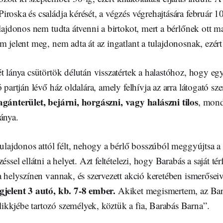
roska és családja kérését, a végzés végrehajtására február 1
ulajdonos nem tudta átvenni a birtokot, mert a bérlőnek ott ma
m jelent meg, nem adta át az ingatlant a tulajdonosnak, ezért 
t lánya csütörtök délután visszatértek a halastóhoz, hogy eg
ó partján lévő ház oldalára, amely felhívja az arra látogató s
gánterület, bejárni, horgászni, vagy halászni tilos
, mond
lánya.
tulajdonos attól félt, nehogy a bérlő bosszúból meggyújtsa a h
éssel ellátni a helyet. Azt feltételezi, hogy Barabás a saját t
a helyszínen vannak, és szervezett akció keretében ismerőse
jelent 3 autó, kb. 7-8 ember.
Akiket megismertem, az Bara
kkjébe tartozó személyek, köztük a fia, Barabás Barna”.