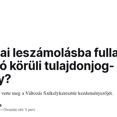
kai leszámolásba full
ó körüli tulajdonjog-
y?
erte meg a Változás Székelykeresztúr kezdeményezőjét.
a
—
Olvasási idő: 5 perc