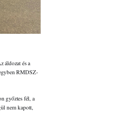
z áldozat és a
je, egyben RMDSZ-
n győztes fél, a
égül nem kapott,