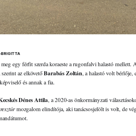
-BRIGITTA
meg egy férfit szerda koraeste a rugonfalvi halastó mellett. A
Barabás Zoltán
a szerint az elkövető
, a halastó volt bérlő
képviselő és annak a fia.
ecskés Dénes Attila
, a 2020-as önkormányzati választásoko
eresztúr
mozgalom elindítója, aki tanácsosjelölt is volt, de v
 mandátumot.