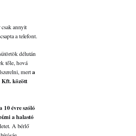
 csak annyit
sapta a telefont.
sütörtök délután
ek tőle, hová
a
elszerelni, mert
 Kft. között
 10 évre szóló
bízni a halastó
etet. A bérlő
 bíróság