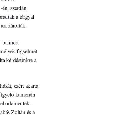
0-én, szerdán
radtak a tárgyai
azt zárolták.
y bannert
zemélyek figyelmét
ta kérdésünkre a
ázát, ezért akarta
érfigyelő kameráin
ivel odamentek.
bás Zoltán és a