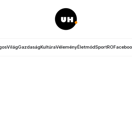
gos
Világ
Gazdaság
Kultúra
Vélemény
Életmód
Sport
RO
Faceboo