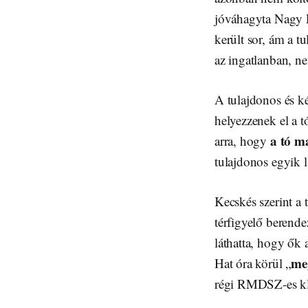
jóváhagyta Nagy Pi
került sor, ám a t
az ingatlanban, ne
A tulajdonos és ké
helyezzenek el a t
a tó ma
arra, hogy
tulajdonos egyik 
Kecskés szerint a 
térfigyelő berendez
láthatta, hogy ők 
meg
Hat óra körül „
régi RMDSZ-es kli