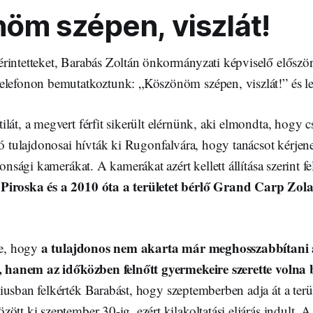
öm szépen, viszlát!
rintetteket, Barabás Zoltán önkormányzati képviselő először
elefonon bemutatkoztunk: „Köszönöm szépen, viszlát!” és lec
lát, a megvert férfit sikerült elérnünk, aki elmondta, hogy c
tó tulajdonosai hívták ki Rugonfalvára, hogy tanácsot kérjen
tonsági kamerákat. A kamerákat azért kellett állítása szerint f
Piroska és a 2010 óta a területet bérlő Grand Carp Zola
a tulajdonos nem akarta már meghosszabbítani a
je, hogy
t, hanem az időközben felnőtt gyermekeire szerette volna 
iusban felkérték Barabást, hogy szeptemberben adja át a terül
ött ki szeptember 30-ig, ezért kilakoltatási eljárás indult. A