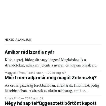
NEKED AJÁNLJUK
Amikor rád izzad a nyár
Klór, naptej, hideg sör vagy lángos? Megkérdeztük a
strandolókat, nekik mi jelenti a nyarat, és hogyan bírják a
kánikulát.
Magyari Tímea, Tóth Hunor
2026 aug. 07
Miért nem adja már meg magát Zelenszkij?
Az orosz gazdaság lerobbanóban, a raktárak, finomítók pedig
felrobbanóban. Akárcsak az ukrán népharag, amikor
elégedetlen vezetőivel.
Buzás Ernő
2026 aug. 07
Négy hónap felfüggesztett börtönt kapott