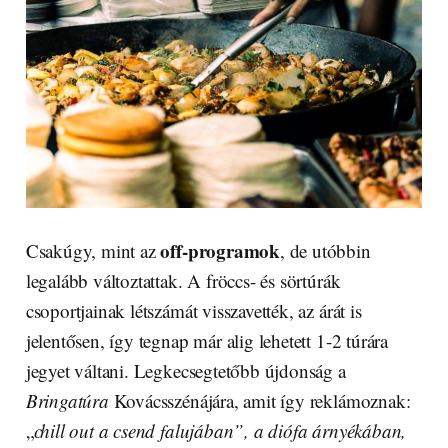
off-programok
Csakúgy, mint az
, de utóbbin
legalább változtattak. A fröccs- és sörtúrák
csoportjainak létszámát visszavették, az árát is
jelentősen, így tegnap már alig lehetett 1-2 túrára
jegyet váltani. Legkecsegtetőbb újdonság a
Bringatúra
Kovácsszénájára, amit így reklámoznak:
„
chill out a csend falujában”, a diófa árnyékában,