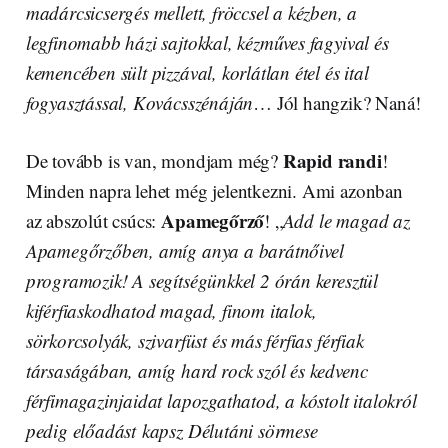
madárcsicsergés mellett, fröccsel a kézben, a
legfinomabb házi sajtokkal, kézműves fagyival és
kemencében sült pizzával, korlátlan étel és ital
fogyasztással, Kovácsszénáján
… Jól hangzik? Naná!
Rapid randi
De tovább is van, mondjam még?
!
Minden napra lehet még jelentkezni. Ami azonban
Apamegőrző
az abszolút csúcs:
! „
Add le magad az
Apamegőrzőben, amíg anya a barátnőivel
programozik! A segítségünkkel 2 órán keresztül
kiférfiaskodhatod magad, finom italok,
sörkorcsolyák, szivarfüst és más férfias férfiak
társaságában, amíg hard rock szól és kedvenc
férfimagazinjaidat lapozgathatod, a kóstolt italokról
pedig előadást kapsz Délutáni sörmese