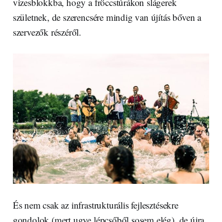
vizesblokkba, hogy a fröccstúrákon slágerek
születnek, de szerencsére mindig van újítás bőven a
szervezők részéről.
És nem csak az infrastrukturális fejlesztésekre
gondolok (mert ugye lépcsőből sosem elég), de újra