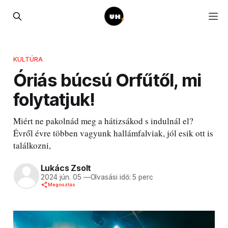
KULTÚRA
Óriás búcsú Orfűtől, mi
folytatjuk!
Miért ne pakolnád meg a hátizsákod s indulnál el?
Évről évre többen vagyunk hallámfalviak, jól esik ott is
találkozni,
Lukács Zsolt
2024 jún. 05
—
Olvasási idő: 5 perc
Megosztás