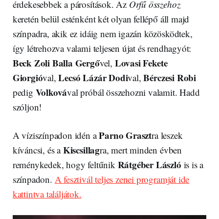
érdekesebbek a párosítások. Az
Orfű összehoz
keretén belül esténként két olyan fellépő áll majd
színpadra, akik ez idáig nem igazán közösködtek,
így létrehozva valami teljesen újat és rendhagyót:
Beck Zoli
Balla Gergő
Lovasi
Fekete
vel,
Giorgió
Lecsó
Lázár Dodi
Bérczesi Robi
val,
val,
Volková
pedig
val próbál összehozni valamit. Hadd
szóljon!
Parno Graszt
A víziszínpadon idén a
ra leszek
Kiscsillag
kíváncsi, és a
ra, mert minden évben
Rátgéber László
reménykedek, hogy feltűnik
is is a
színpadon.
A fesztivál teljes zenei programját ide
kattintva találjátok.