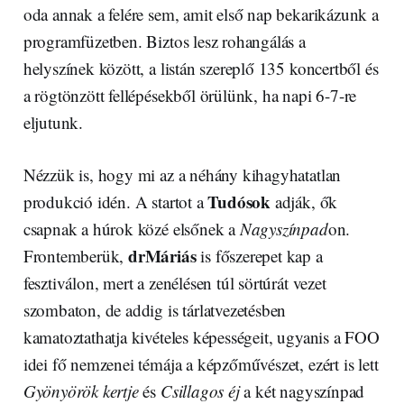
oda annak a felére sem, amit első nap bekarikázunk a
programfüzetben. Biztos lesz rohangálás a
helyszínek között, a listán szereplő 135 koncertből és
a rögtönzött fellépésekből örülünk, ha napi 6-7-re
eljutunk.
Nézzük is, hogy mi az a néhány kihagyhatatlan
Tudósok
produkció idén. A startot a
adják, ők
csapnak a húrok közé elsőnek a
Nagyszínpad
on.
drMáriás
Frontemberük,
is főszerepet kap a
fesztiválon, mert a zenélésen túl sörtúrát vezet
szombaton, de addig is tárlatvezetésben
kamatoztathatja kivételes képességeit, ugyanis a FOO
idei fő nemzenei témája a képzőművészet, ezért is lett
Gyönyörök kertje
és
Csillagos éj
a két nagyszínpad