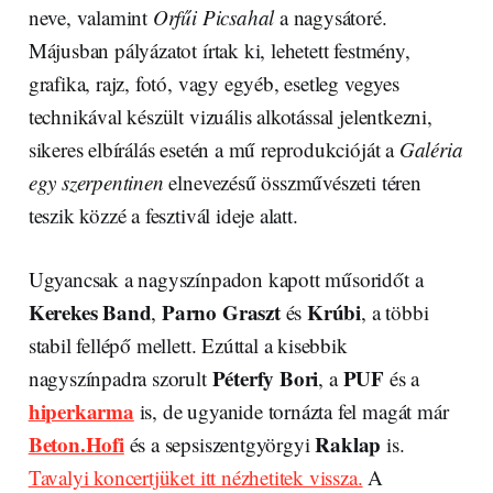
neve, valamint
Orfűi Picsahal
a nagysátoré.
Májusban pályázatot írtak ki, lehetett festmény,
grafika, rajz, fotó, vagy egyéb, esetleg vegyes
technikával készült vizuális alkotással jelentkezni,
sikeres elbírálás esetén a mű reprodukcióját a
Galéria
egy szerpentinen
elnevezésű összművészeti téren
teszik közzé a fesztivál ideje alatt.
Ugyancsak a nagyszínpadon kapott műsoridőt a
Kerekes Band
Parno Graszt
Krúbi
,
és
, a többi
stabil fellépő mellett. Ezúttal a kisebbik
Péterfy Bori
PUF
nagyszínpadra szorult
, a
és a
hiperkarma
is, de ugyanide tornázta fel magát már
Beton.Hofi
Raklap
és a sepsiszentgyörgyi
is.
Tavalyi koncertjüket itt nézhetitek vissza.
A