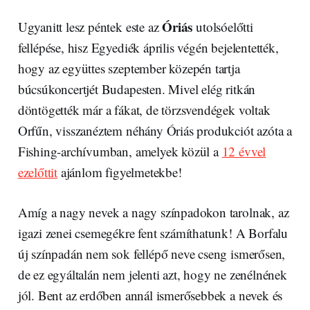
Óriás
Ugyanitt lesz péntek este az
utolsóelőtti
fellépése, hisz Egyediék április végén bejelentették,
hogy az együttes szeptember közepén tartja
búcsúkoncertjét Budapesten. Mivel elég ritkán
döntögették már a fákat, de törzsvendégek voltak
Orfűn, visszanéztem néhány Óriás produkciót azóta a
Fishing-archívumban, amelyek közül a
12 évvel
ezelőttit
ajánlom figyelmetekbe!
Amíg a nagy nevek a nagy színpadokon tarolnak, az
igazi zenei csemegékre fent számíthatunk! A Borfalu
új színpadán nem sok fellépő neve cseng ismerősen,
de ez egyáltalán nem jelenti azt, hogy ne zenélnének
jól. Bent az erdőben annál ismerősebbek a nevek és