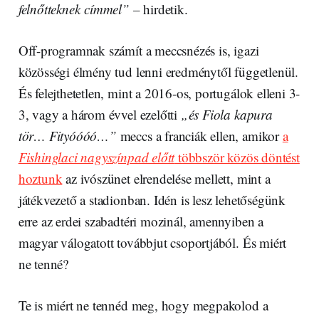
felnőtteknek címmel”
– hirdetik.
Off-programnak számít a meccsnézés is, igazi
közösségi élmény tud lenni eredménytől függetlenül.
És felejthetetlen, mint a 2016-os, portugálok elleni 3-
3, vagy a három évvel ezelőtti
„és Fiola kapura
tör… Fityóóóó…”
meccs a franciák ellen, amikor
a
Fishinglaci nagyszínpad előtt
többször közös döntést
hoztunk
az ivószünet elrendelése mellett, mint a
játékvezető a stadionban. Idén is lesz lehetőségünk
erre az erdei szabadtéri mozinál, amennyiben a
magyar válogatott továbbjut csoportjából. És miért
ne tenné?
Te is miért ne tennéd meg, hogy megpakolod a