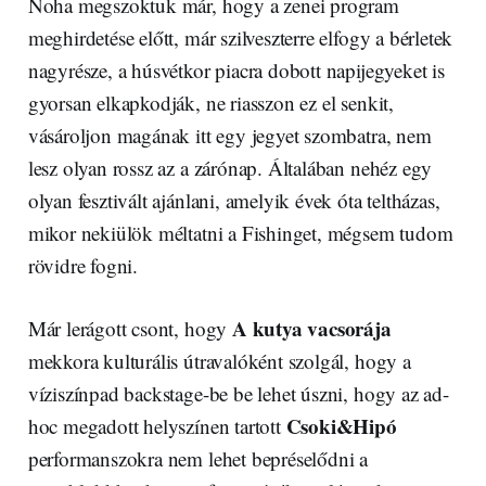
Noha megszoktuk már, hogy a zenei program
meghirdetése előtt, már szilveszterre elfogy a bérletek
nagyrésze, a húsvétkor piacra dobott napijegyeket is
gyorsan elkapkodják, ne riasszon ez el senkit,
vásároljon magának itt egy jegyet szombatra, nem
lesz olyan rossz az a zárónap. Általában nehéz egy
olyan fesztivált ajánlani, amelyik évek óta teltházas,
mikor nekiülök méltatni a Fishinget, mégsem tudom
rövidre fogni.
A kutya vacsorája
Már lerágott csont, hogy
mekkora kulturális útravalóként szolgál, hogy a
víziszínpad backstage-be be lehet úszni, hogy az ad-
Csoki&Hipó
hoc megadott helyszínen tartott
performanszokra nem lehet bepréselődni a