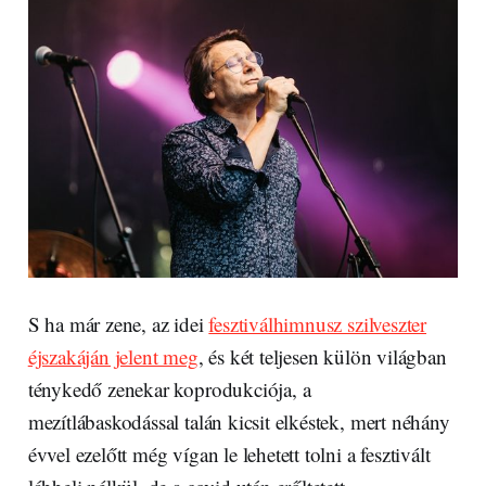
S ha már zene, az idei
fesztiválhimnusz szilveszter
éjszakáján jelent meg
, és két teljesen külön világban
ténykedő zenekar koprodukciója, a
mezítlábaskodással talán kicsit elkéstek, mert néhány
évvel ezelőtt még vígan le lehetett tolni a fesztivált