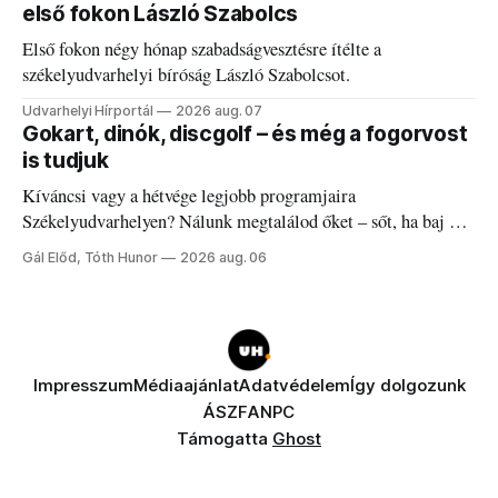
első fokon László Szabolcs
Első fokon négy hónap szabadságvesztésre ítélte a
székelyudvarhelyi bíróság László Szabolcsot.
Udvarhelyi Hírportál
2026 aug. 07
Gokart, dinók, discgolf – és még a fogorvost
is tudjuk
Kíváncsi vagy a hétvége legjobb programjaira
Székelyudvarhelyen? Nálunk megtalálod őket – sőt, ha baj van
a fogaddal, a fogorvosi ügyeletet is!
Gál Előd, Tóth Hunor
2026 aug. 06
Impresszum
Médiaajánlat
Adatvédelem
Így dolgozunk
ÁSZF
ANPC
Támogatta
Ghost