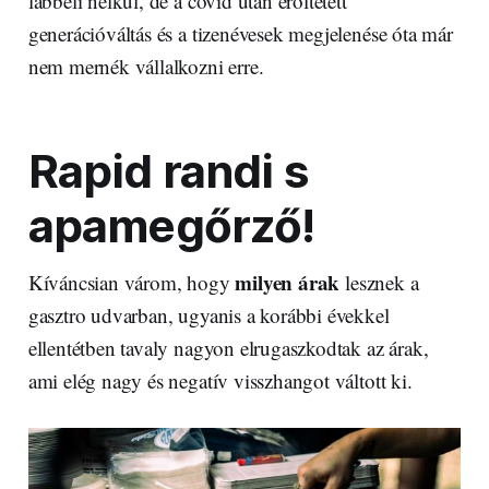
lábbeli nélkül, de a covid után erőltetett
generációváltás és a tizenévesek megjelenése óta már
nem mernék vállalkozni erre.
Rapid randi s
apamegőrző!
milyen árak
Kíváncsian várom, hogy
lesznek a
gasztro udvarban, ugyanis a korábbi évekkel
ellentétben tavaly nagyon elrugaszkodtak az árak,
ami elég nagy és negatív visszhangot váltott ki.