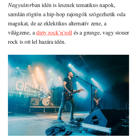
Nagysátor
ban idén is lesznek tematikus napok,
szerdán rögtön a hip-hop rajongók szögezhetik oda
magukat, de az eklektikus alternatív zene, a
világzene, a
dirty rock’n’roll
és a grunge, vagy stoner
rock is ott lel hazára idén.