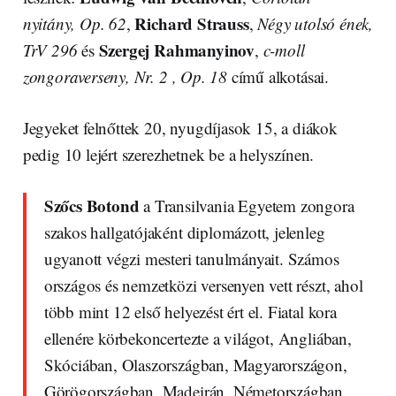
Richard Strauss
nyitány, Op. 62
,
,
Négy utolsó ének,
Szergej Rahmanyinov
TrV 296
és
,
c-moll
zongoraverseny, Nr. 2 , Op. 18
című alkotásai.
Jegyeket felnőttek 20, nyugdíjasok 15, a diákok
pedig 10 lejért szerezhetnek be a helyszínen.
Szőcs Botond
a Transilvania Egyetem zongora
szakos hallgatójaként diplomázott, jelenleg
ugyanott végzi mesteri tanulmányait. Számos
országos és nemzetközi versenyen vett részt, ahol
több mint 12 első helyezést ért el. Fiatal kora
ellenére körbekoncertezte a világot, Angliában,
Skóciában, Olaszországban, Magyarországon,
Görögországban, Madeirán, Németországban,