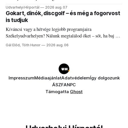
Udvarhelyi Hírportál
2026 aug. 07
Gokart, dinók, discgolf – és még a fogorvost
is tudjuk
Kíváncsi vagy a hétvége legjobb programjaira
Székelyudvarhelyen? Nálunk megtalálod őket – sőt, ha baj van
a fogaddal, a fogorvosi ügyeletet is!
Gál Előd, Tóth Hunor
2026 aug. 06
Impresszum
Médiaajánlat
Adatvédelem
Így dolgozunk
ÁSZF
ANPC
Támogatta
Ghost