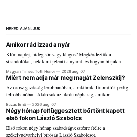
NEKED AJÁNLJUK
Amikor rád izzad a nyár
Klór, naptej, hideg sör vagy lángos? Megkérdeztük a
strandolókat, nekik mi jelenti a nyarat, és hogyan bírják a
kánikulát.
Magyari Tímea, Tóth Hunor
2026 aug. 07
Miért nem adja már meg magát Zelenszkij?
Az orosz gazdaság lerobbanóban, a raktárak, finomítók pedig
felrobbanóban. Akárcsak az ukrán népharag, amikor
elégedetlen vezetőivel.
Buzás Ernő
2026 aug. 07
Négy hónap felfüggesztett börtönt kapott
első fokon László Szabolcs
Első fokon négy hónap szabadságvesztésre ítélte a
székelyudvarhelyi bíróság László Szabolcsot.