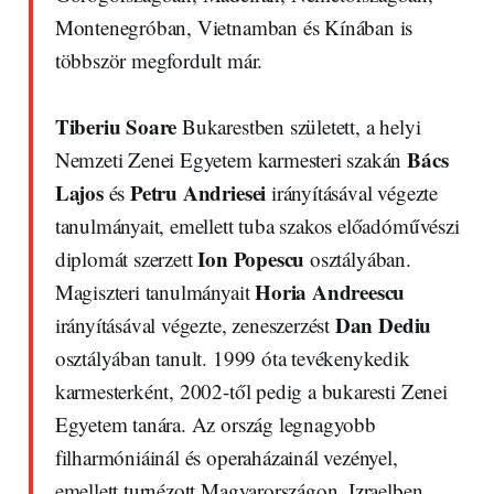
Montenegróban, Vietnamban és Kínában is
többször megfordult már.
Tiberiu Soare
Bukarestben született, a helyi
Bács
Nemzeti Zenei Egyetem karmesteri szakán
Lajos
Petru Andriesei
és
irányításával végezte
tanulmányait, emellett tuba szakos előadóművészi
Ion Popescu
diplomát szerzett
osztályában.
Horia Andreescu
Magiszteri tanulmányait
Dan Dediu
irányításával végezte, zeneszerzést
osztályában tanult. 1999 óta tevékenykedik
karmesterként, 2002-től pedig a bukaresti Zenei
Egyetem tanára. Az ország legnagyobb
filharmóniáinál és operaházainál vezényel,
emellett turnézott Magyarországon, Izraelben,