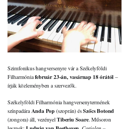
Szimfonikus hangversenyre vár a Székelyföldi
február 23-án, vasárnap 18 órától
Filharmónia
–
írják közleményben a szervezők.
Székelyföldi Filharmónia hangversenytermének
Anda Pop
Szőcs Botond
színpadára
(szoprán) és
Tiberiu Soare
(zongora) áll, vezényel
. Műsoron
Ludwig van Beethoven
lesznek:
,
Coriolan –