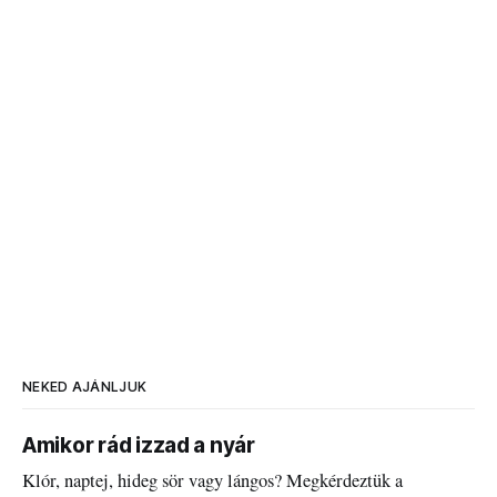
NEKED AJÁNLJUK
Amikor rád izzad a nyár
Klór, naptej, hideg sör vagy lángos? Megkérdeztük a