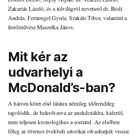
Zakariás László, és a túlvilágról nevettető dr. Bódi
András, Fernengel Gyula, Szakáts Tibor, valamint a
festőművész Maszelka János.
Mit kér az
udvarhelyi a
McDonald’s-ban?
A három kötet első látásra némileg időrendileg
tagolódik, de beleolvasva az anekdotákba, kiderül,
nem teljesen kronologikus a sorrend. Az elsőben
főleg az ötvenes évekbeli sztorikat olvashatjuk vissza: