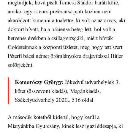
megtudjuk, hová pisilt Tomcsa Sándor baráti köre,
amikor egy istenes preferansz parti közben nem
akaródzott kimenni a toalettre, ki volt az az orvos, aki
doktort hívott, ha a páciense beteg lett, hol volt a
hetvenes években a csillagvizsgáló, miért hívták
Goldsteinnak a központi üzletet, meg hogy tett szert
Péterfi bácsi német örömlányokra órajavítással Hitler
sofőrjeként.
Komoróczy György:
Jókedvű udvarhelyiek 3.
kötet (összevont kiadás), Magánkiadás,
Székelyudvarhely 2020., 516 oldal
A második kötetből kiderül, hogy kerül a
Miatyánkba Gyurcsány, kinek lesz igazi édesapja, ki