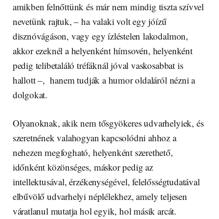
amikben felnőttünk és már nem mindig tiszta szívvel
nevetünk rajtuk, – ha valaki volt egy jóízű
disznóvágáson, vagy egy ízléstelen lakodalmon,
akkor ezeknél a helyenként hímsovén, helyenként
pedig telibetaláló tréfáknál jóval vaskosabbat is
hallott –, hanem tudják a humor oldaláról nézni a
dolgokat.
Olyanoknak, akik nem tősgyökeres udvarhelyiek, és
szeretnének valahogyan kapcsolódni ahhoz a
nehezen megfogható, helyenként szerethető,
időnként közönséges, máskor pedig az
intellektusával, érzékenységével, felelősségtudatával
elbűvölő udvarhelyi néplélekhez, amely teljesen
váratlanul mutatja hol egyik, hol másik arcát.