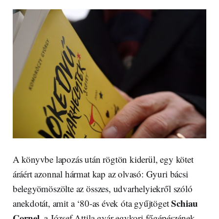
A könyvbe lapozás után rögtön kiderül, egy kötet
áráért azonnal hármat kap az olvasó: Gyuri bácsi
belegyömöszölte az összes, udvarhelyiekről szóló
Schiau
anekdotát, amit a ‘80-as évek óta gyűjtöget
Cornel
, a József Attila gyár egykori főgépészének