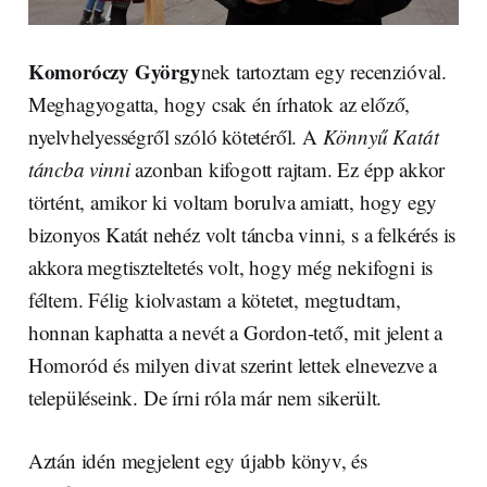
Komoróczy György
nek tartoztam egy recenzióval.
Meghagyogatta, hogy csak én írhatok az előző,
nyelvhelyességről szóló kötetéről. A
Könnyű Katát
táncba vinni
azonban kifogott rajtam. Ez épp akkor
történt, amikor ki voltam borulva amiatt, hogy egy
bizonyos Katát nehéz volt táncba vinni, s a felkérés is
akkora megtiszteltetés volt, hogy még nekifogni is
féltem. Félig kiolvastam a kötetet, megtudtam,
honnan kaphatta a nevét a Gordon-tető, mit jelent a
Homoród és milyen divat szerint lettek elnevezve a
településeink. De írni róla már nem sikerült.
Aztán idén megjelent egy újabb könyv, és