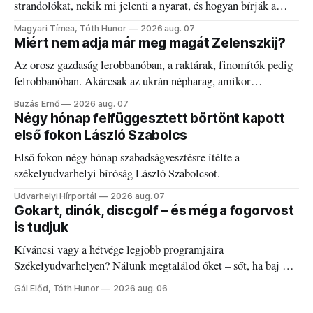
strandolókat, nekik mi jelenti a nyarat, és hogyan bírják a
kánikulát.
Magyari Tímea, Tóth Hunor
2026 aug. 07
Miért nem adja már meg magát Zelenszkij?
Az orosz gazdaság lerobbanóban, a raktárak, finomítók pedig
felrobbanóban. Akárcsak az ukrán népharag, amikor
elégedetlen vezetőivel.
Buzás Ernő
2026 aug. 07
Négy hónap felfüggesztett börtönt kapott
első fokon László Szabolcs
Első fokon négy hónap szabadságvesztésre ítélte a
székelyudvarhelyi bíróság László Szabolcsot.
Udvarhelyi Hírportál
2026 aug. 07
Gokart, dinók, discgolf – és még a fogorvost
is tudjuk
Kíváncsi vagy a hétvége legjobb programjaira
Székelyudvarhelyen? Nálunk megtalálod őket – sőt, ha baj van
a fogaddal, a fogorvosi ügyeletet is!
Gál Előd, Tóth Hunor
2026 aug. 06