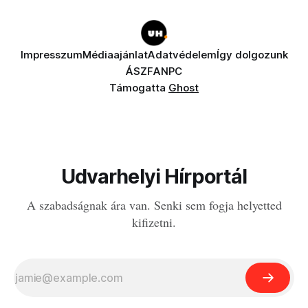
Impresszum
Médiaajánlat
Adatvédelem
Így dolgozunk
ÁSZF
ANPC
Támogatta
Ghost
Udvarhelyi Hírportál
A szabadságnak ára van. Senki sem fogja helyetted
kifizetni.