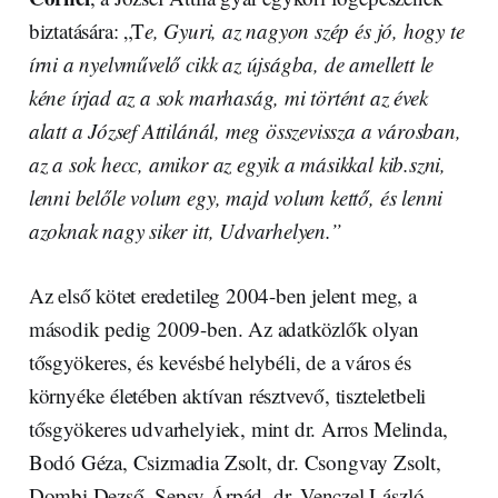
biztatására: „T
e, Gyuri, az nagyon szép és jó, hogy te
írni a nyelvművelő cikk az újságba, de amellett le
kéne írjad az a sok marhaság, mi történt az évek
alatt a József Attilánál, meg összevissza a városban,
az a sok hecc, amikor az egyik a másikkal kib.szni,
lenni belőle volum egy, majd volum kettő, és lenni
azoknak nagy siker itt, Udvarhelyen.”
Az első kötet eredetileg 2004-ben jelent meg, a
második pedig 2009-ben. Az adatközlők olyan
tősgyökeres, és kevésbé helybéli, de a város és
környéke életében aktívan résztvevő, tiszteletbeli
tősgyökeres udvarhelyiek, mint dr. Arros Melinda,
Bodó Géza, Csizmadia Zsolt, dr. Csongvay Zsolt,
Dombi Dezső, Sepsy Árpád, dr. Venczel László,