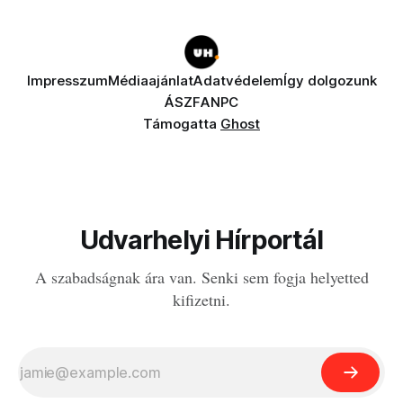
Impresszum
Médiaajánlat
Adatvédelem
Így dolgozunk
ÁSZF
ANPC
Támogatta
Ghost
Udvarhelyi Hírportál
A szabadságnak ára van. Senki sem fogja helyetted
kifizetni.