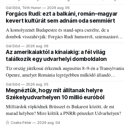
a fogaddal, a fogorvosi ügyeletet is!
Gál Előd, Tóth Hunor
2026 aug. 06
Forgács Rudi: ezt a balkáni, román–magyar
kevert kultúrát sem adnám oda semmiért
A komolyzenét Budapestre és stand-upra cserélte, de a
dombok visszahívják: Forgács Rudi humorról, származásról
és határokról.
Gál Előd
2026 aug. 06
Az amerikaiaktól a kínaiakig: a fél világ
találkozik egy udvarhelyi domboldalon
Tíz ország játékosai érkeznek augusztus 8–9-én a Transylvania
Openre, amelyet Románia legrégebben működő állandó
discgolfpályáján rendeznek meg.
Gál Előd
2026 aug. 05
Megnéztük, hogy mit állítanak helyre
Székelyudvarhelyen 10 millió euróból
Milliárdok röpködnek Brüsszel és Bukarest között, de mi
marad helyben? Mire költik a PNRR-pénzeket Udvarhelyen?
Cseke Péter
2026 aug. 04