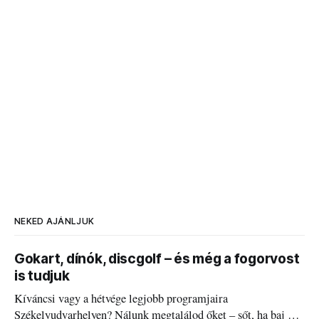
NEKED AJÁNLJUK
Gokart, dínók, discgolf – és még a fogorvost
is tudjuk
Kíváncsi vagy a hétvége legjobb programjaira
Székelyudvarhelyen? Nálunk megtalálod őket – sőt, ha baj van