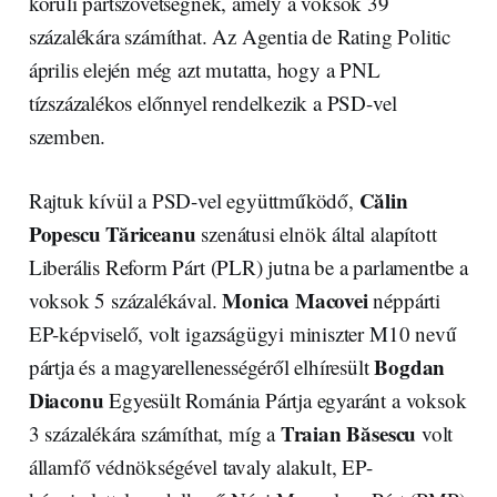
körüli pártszövetségnek, amely a voksok 39
százalékára számíthat. Az Agentia de Rating Politic
április elején még azt mutatta, hogy a PNL
tízszázalékos előnnyel rendelkezik a PSD-vel
szemben.
Călin
Rajtuk kívül a PSD-vel együttműködő,
Popescu Tăriceanu
szenátusi elnök által alapított
Liberális Reform Párt (PLR) jutna be a parlamentbe a
Monica Macovei
voksok 5 százalékával.
néppárti
EP-képviselő, volt igazságügyi miniszter M10 nevű
Bogdan
pártja és a magyarellenességéről elhíresült
Diaconu
Egyesült Románia Pártja egyaránt a voksok
Traian Băsescu
3 százalékára számíthat, míg a
volt
államfő védnökségével tavaly alakult, EP-