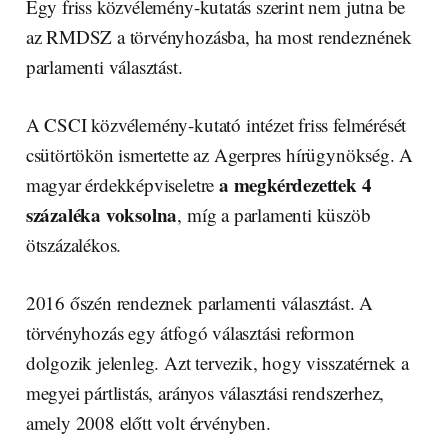
Egy friss közvélemény-kutatás szerint nem jutna be
az RMDSZ a törvényhozásba, ha most rendeznének
parlamenti választást.
A CSCI közvélemény-kutató intézet friss felmérését
csütörtökön ismertette az Agerpres hírügynökség. A
a megkérdezettek 4
magyar érdekképviseletre
százaléka voksolna
, míg a parlamenti küszöb
ötszázalékos.
2016 őszén rendeznek parlamenti választást. A
törvényhozás egy átfogó választási reformon
dolgozik jelenleg. Azt tervezik, hogy visszatérnek a
megyei pártlistás, arányos választási rendszerhez,
amely 2008 előtt volt érvényben.