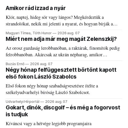
Amikor rád izzad a nyár
Klór, naptej, hideg sör vagy lángos? Megkérdeztük a
strandolókat, nekik mi jelenti a nyarat, és hogyan bírják a
kánikulát.
Magyari Tímea, Tóth Hunor
2026 aug. 07
Miért nem adja már meg magát Zelenszkij?
Az orosz gazdaság lerobbanóban, a raktárak, finomítók pedig
felrobbanóban. Akárcsak az ukrán népharag, amikor
elégedetlen vezetőivel.
Buzás Ernő
2026 aug. 07
Négy hónap felfüggesztett börtönt kapott
első fokon László Szabolcs
Első fokon négy hónap szabadságvesztésre ítélte a
székelyudvarhelyi bíróság László Szabolcsot.
Udvarhelyi Hírportál
2026 aug. 07
Gokart, dinók, discgolf – és még a fogorvost
is tudjuk
Kíváncsi vagy a hétvége legjobb programjaira