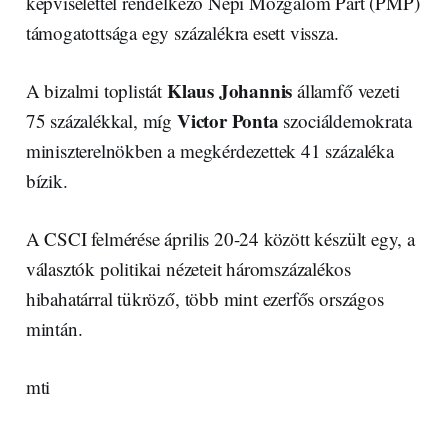
képviselettel rendelkező Népi Mozgalom Párt (PMP)
támogatottsága egy százalékra esett vissza.
Klaus Johannis
A bizalmi toplistát
államfő vezeti
Victor Ponta
75 százalékkal, míg
szociáldemokrata
miniszterelnökben a megkérdezettek 41 százaléka
bízik.
A CSCI felmérése április 20-24 között készült egy, a
választók politikai nézeteit háromszázalékos
hibahatárral tükröző, több mint ezerfős országos
mintán.
mti