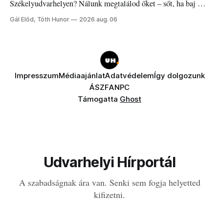
Székelyudvarhelyen? Nálunk megtalálod őket – sőt, ha baj van
a fogaddal, a fogorvosi ügyeletet is!
Gál Előd, Tóth Hunor
2026 aug. 06
Impresszum
Médiaajánlat
Adatvédelem
Így dolgozunk
ÁSZF
ANPC
Támogatta
Ghost
Udvarhelyi Hírportál
A szabadságnak ára van. Senki sem fogja helyetted
kifizetni.