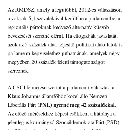
Az RMDSZ, amely a legutóbbi, 2012-es választáson
a voksok 5,1 százalékával került be a parlamentbe, a
regionális pártoknak kedvező alternatív küszöb
bevezetését szeretné elérni. Ha elfogadják javaslatát,
azok az 5 százalék alatt teljesítő politikai alakulatok is
parlamenti képviselethez juthatnának, amelyek négy
megyében 20 százalék feletti támogatottságot
szereznek.
A CSCI felmérése szerint a parlamenti választást a
Klaus Johannis államfőhöz közel álló Nemzeti
(PNL) nyerné meg 42 százalékkal.
Liberális Párt
Az előző mérésekhez képest csökkent a hátránya a
jelenleg is kormányzó Szociáldemokrata Párt (PSD)