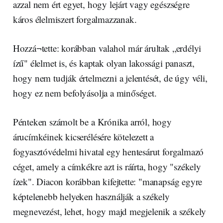
azzal nem ért egyet, hogy lejárt vagy egészségre
káros élelmiszert forgalmazzanak.
Hozzá¬tette: korábban valahol már árultak „erdélyi
ízű" élelmet is, és kaptak olyan lakossági panaszt,
hogy nem tudják értelmezni a jelentését, de úgy véli,
hogy ez nem befolyásolja a minőséget.
Pénteken számolt be a Krónika arról, hogy
árucímkéinek kicserélésére kötelezett a
fogyasztóvédelmi hivatal egy hentesárut forgalmazó
céget, amely a címkékre azt is ráírta, hogy "székely
ízek". Diacon korábban kifejtette: "manapság egyre
képtelenebb helyeken használják a székely
megnevezést, lehet, hogy majd megjelenik a székely