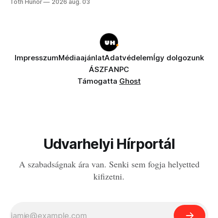
Tóth Hunor
2026 aug. 03
Impresszum
Médiaajánlat
Adatvédelem
Így dolgozunk
ÁSZF
ANPC
Támogatta
Ghost
Udvarhelyi Hírportál
A szabadságnak ára van. Senki sem fogja helyetted
kifizetni.