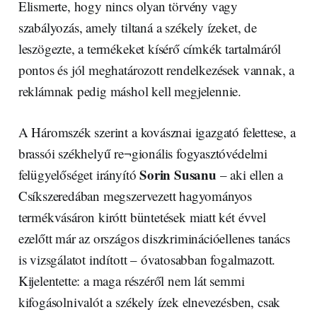
Elismerte, hogy nincs olyan törvény vagy
szabályozás, amely tiltaná a székely ízeket, de
leszögezte, a termékeket kísérő címkék tartalmáról
pontos és jól meghatározott rendelkezések vannak, a
reklámnak pedig máshol kell megjelennie.
A Háromszék szerint a kovásznai igazgató felettese, a
brassói székhelyű re¬gionális fogyasztóvédelmi
Sorin Susanu
felügyelőséget irányító
– aki ellen a
Csíkszeredában megszervezett hagyományos
termékvásáron kirótt büntetések miatt két évvel
ezelőtt már az országos diszkriminációellenes tanács
is vizsgálatot indított – óvatosabban fogalmazott.
Kijelentette: a maga részéről nem lát semmi
kifogásolnivalót a székely ízek elnevezésben, csak