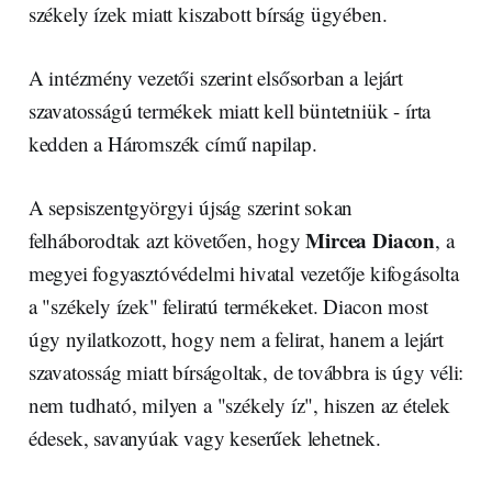
székely ízek miatt kiszabott bírság ügyében.
A intézmény vezetői szerint elsősorban a lejárt
szavatosságú termékek miatt kell büntetniük - írta
kedden a Háromszék című napilap.
A sepsiszentgyörgyi újság szerint sokan
Mircea Diacon
felháborodtak azt követően, hogy
, a
megyei fogyasztóvédelmi hivatal vezetője kifogásolta
a "székely ízek" feliratú termékeket. Diacon most
úgy nyilatkozott, hogy nem a felirat, hanem a lejárt
szavatosság miatt bírságoltak, de továbbra is úgy véli:
nem tudható, milyen a "székely íz", hiszen az ételek
édesek, savanyúak vagy keserűek lehetnek.