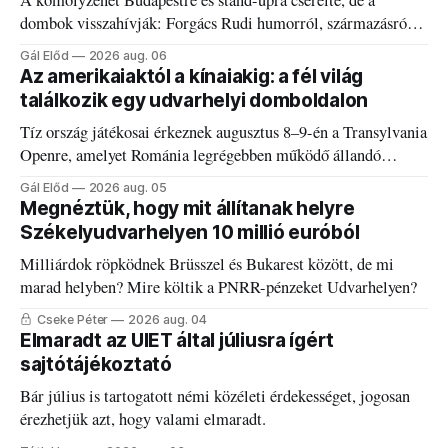
A komolyzenét Budapestre és stand-upra cserélte, de a
dombok visszahívják: Forgács Rudi humorról, származásról
és határokról.
Gál Előd
2026 aug. 06
Az amerikaiaktól a kínaiakig: a fél világ
találkozik egy udvarhelyi domboldalon
Tíz ország játékosai érkeznek augusztus 8–9-én a Transylvania
Openre, amelyet Románia legrégebben működő állandó
discgolfpályáján rendeznek meg.
Gál Előd
2026 aug. 05
Megnéztük, hogy mit állítanak helyre
Székelyudvarhelyen 10 millió euróból
Milliárdok röpködnek Brüsszel és Bukarest között, de mi
marad helyben? Mire költik a PNRR-pénzeket Udvarhelyen?
Cseke Péter
2026 aug. 04
Elmaradt az UIET által júliusra ígért
sajtótájékoztató
Bár július is tartogatott némi közéleti érdekességet, jogosan
érezhetjük azt, hogy valami elmaradt.